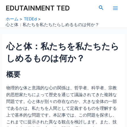
内
Post
Main
EDUTAINMENT TED
検
容
navigation
索
Men
を
ホーム
TEDEd
ス
心と体：私たちを私たちたらしめるものは何か？
キ
ッ
心と体：私たちを私たちたら
プ
しめるものは何か？
概要
物理的な体と意識的な心の関係は、哲学者、科学者、宗教
的思想家たちによって歴史を通じて議論されてきた複雑な
問題です。心と体が別々の存在なのか、大きな全体の一部
であるかは、私たちを人間として定義するものを理解する
上で基本的な問題です。本記事では、この問題を探求し、
これまでに提示された異なる観点を検討します。また、技