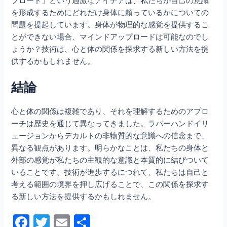
プロード」という過激なアイデアは、私たちが自己の意識
を形成するためにどれだけ身体に頼っているかについての
問題を提起しています。身体が物理的な感覚を提供するこ
とができない場合、マインドアップロードは可能なのでし
ょうか？技術は、心と体の関係を探求する新しい方法を提
供するかもしれません。
結論
心と体の関係は複雑であり、それを理解するためのアプロ
ーチは歴史を通じて異なってきました。ラバーハンドイリ
ュージョンからデカルトの非物質的な意識への信念まで、
異なる観点があります。明らかなことは、私たちの身体と
外部の感覚が私たちの主観的な意識と本質的に結びついて
いることです。技術が進歩するにつれて、私たちは自己と
考える範囲の境界を押し広げることで、この関係を探求す
る新しい方法を提供するかもしれません。
F
T
E
共