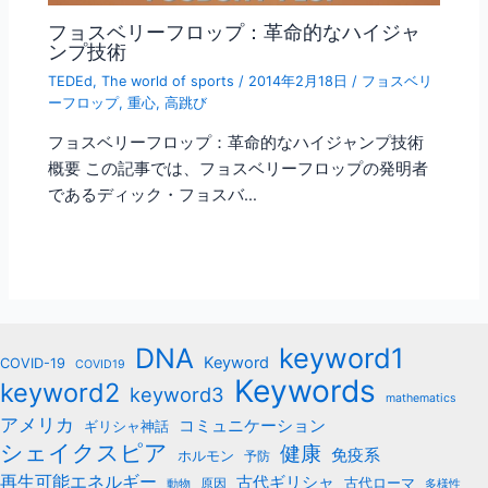
フョスベリーフロップ：革命的なハイジャ
ンプ技術
TEDEd
,
The world of sports
/
2014年2月18日
/
フョスベリ
ーフロップ
,
重心
,
高跳び
フョスベリーフロップ：革命的なハイジャンプ技術
概要 この記事では、フョスベリーフロップの発明者
であるディック・フョスバ…
keyword1
DNA
Keyword
COVID-19
COVID19
Keywords
keyword2
keyword3
mathematics
アメリカ
コミュニケーション
ギリシャ神話
シェイクスピア
健康
免疫系
ホルモン
予防
再生可能エネルギー
古代ギリシャ
古代ローマ
原因
動物
多様性