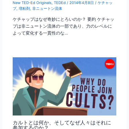
New TED-Ed Originals
,
TEDEd
/
2014年4月8日
/
ケチャッ
プ
,
増粘剤
,
非ニュートン流体
ケチャップはなぜ奇妙にとろいのか？ 要約 ケチャッ
プは非ニュートン流体の一部であり、力のレベルに
よって変化する一貫性のな…
カルトとは何か、そしてなぜ人々はそれに
参加するのか？