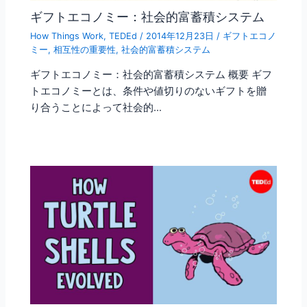
ギフトエコノミー：社会的富蓄積システム
How Things Work
,
TEDEd
/
2014年12月23日
/
ギフトエコノ
ミー
,
相互性の重要性
,
社会的富蓄積システム
ギフトエコノミー：社会的富蓄積システム 概要 ギフ
トエコノミーとは、条件や値切りのないギフトを贈
り合うことによって社会的…