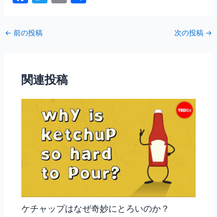
a
w
m
有
c
itt
ai
←
前の投稿
次の投稿
→
e
er
l
b
o
関連投稿
o
k
ケチャップはなぜ奇妙にとろいのか？