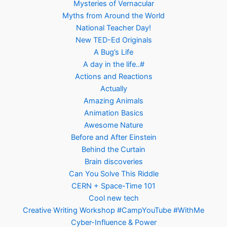
Mysteries of Vernacular
Myths from Around the World
National Teacher Day!
New TED-Ed Originals
A Bug’s Life
A day in the life..#
Actions and Reactions
Actually
Amazing Animals
Animation Basics
Awesome Nature
Before and After Einstein
Behind the Curtain
Brain discoveries
Can You Solve This Riddle
CERN + Space-Time 101
Cool new tech
Creative Writing Workshop #CampYouTube #WithMe
Cyber-Influence & Power