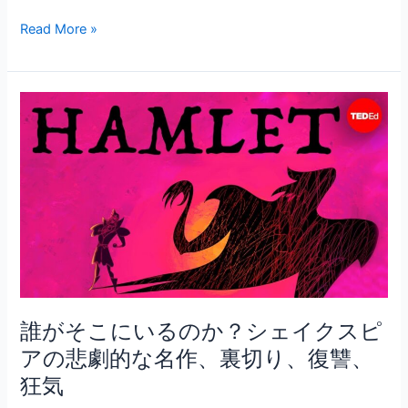
a
w
m
有
c
itt
ai
Read More »
e
er
l
b
誰
o
が
o
そ
こ
k
に
い
る
の
か？
シ
ェ
誰がそこにいるのか？シェイクスピ
イ
アの悲劇的な名作、裏切り、復讐、
ク
狂気
ス
ピ