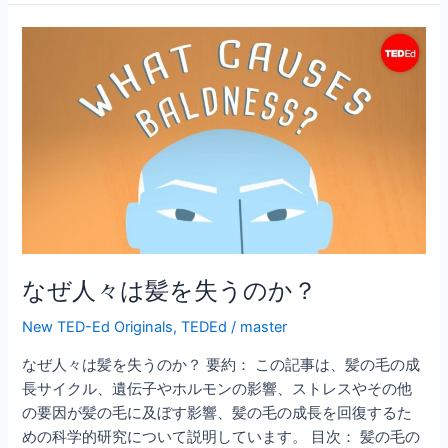
b
な
o
ぜ
o
人々
は
k
髪
を
失
う
の
か？
なぜ人々は髪を失うのか？
New TED-Ed Originals
,
TEDEd
/
master
なぜ人々は髪を失うのか？ 要約： この記事は、髪の毛の成
長サイクル、遺伝子やホルモンの影響、ストレスやその他
の要因が髪の毛に及ぼす影響、髪の毛の成長を回復するた
めの科学的研究について説明しています。 目次： 髪の毛の