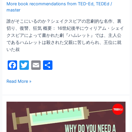
More book recommendations from TED-Ed
,
TEDEd
/
ア
master
の
悲
誰がそこにいるのか？シェイクスピアの悲劇的な名作、裏
劇
切り、復讐、狂気 概要： 16世紀後半にウィリアム・シェイ
的
クスピアによって書かれた劇『ハムレット』では、主人公
な
であるハムレットは殺された父親に苦しめられ、王位に就
名
いた叔
作、
F
T
E
共
裏
切
a
w
m
有
り、
c
itt
ai
Read More »
復
e
er
l
讐、
狂
b
な
気
o
ぜ
o
毎
年
k