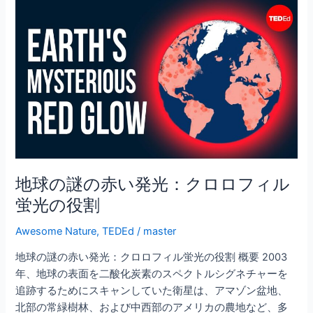
b
地
o
球
o
の
謎
k
の
赤
い
発
光：
ク
ロ
地球の謎の赤い発光：クロロフィル
ロ
蛍光の役割
フ
ィ
Awesome Nature
,
TEDEd
/
master
ル
地球の謎の赤い発光：クロロフィル蛍光の役割 概要 2003
蛍
年、地球の表面を二酸化炭素のスペクトルシグネチャーを
光
追跡するためにスキャンしていた衛星は、アマゾン盆地、
の
北部の常緑樹林、および中西部のアメリカの農地など、多
役