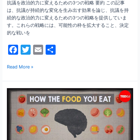
抗議を政治的力に変えるための3つの戦略 要約 この記事
つ
は、抗議が持続的な変化を生み出す効果を論じ、抗議を持
の
続的な政治的力に変えるための3つの戦略を提供していま
戦
す。これらの戦略には、可能性の枠を拡大すること、決定
略
的な戦いを
F
T
E
共
a
w
m
有
c
itt
ai
Read More »
e
er
l
b
脳
o
の
o
栄
養
k
素：
栄
養