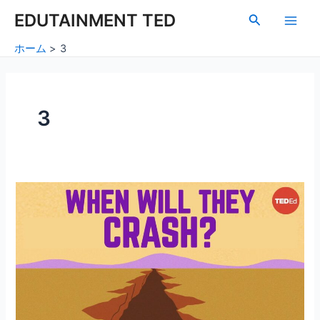
内
投
Main
EDUTAINMENT TED
検
容
稿
索
Men
を
の
ホーム
3
ス
ペ
キ
ー
ッ
ジ
プ
送
3
り
地
球
超
大
陸
の
未
来：