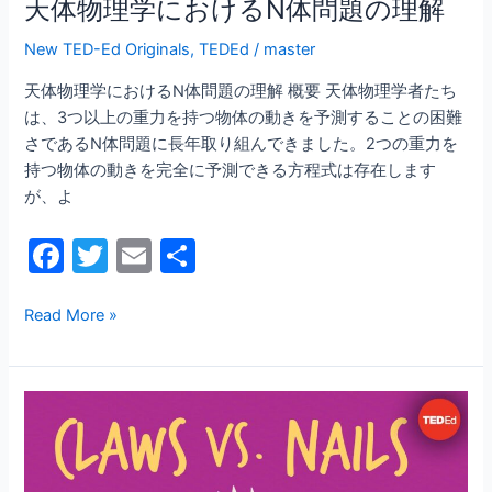
天体物理学におけるN体問題の理解
問
題
New TED-Ed Originals
,
TEDEd
/
master
の
天体物理学におけるN体問題の理解 概要 天体物理学者たち
理
は、3つ以上の重力を持つ物体の動きを予測することの困難
解
さであるN体問題に長年取り組んできました。2つの重力を
持つ物体の動きを完全に予測できる方程式は存在します
が、よ
F
T
E
共
a
w
m
有
c
itt
ai
Read More »
e
er
l
b
爪
o
と
o
爪
の