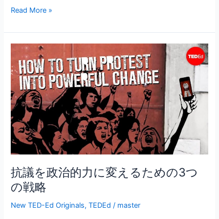
か？
c
itt
ai
Read More »
e
er
l
b
抗
o
議
o
を
政
k
治
的
力
に
変
え
る
抗議を政治的力に変えるための3つ
た
の戦略
め
の
New TED-Ed Originals
,
TEDEd
/
master
3