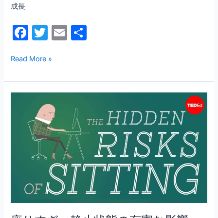
成長
F
T
E
共
a
w
m
有
c
itt
ai
Read More »
e
er
l
b
座
o
り
o
す
ぎ：
k
静
止
状
態
の
有
害