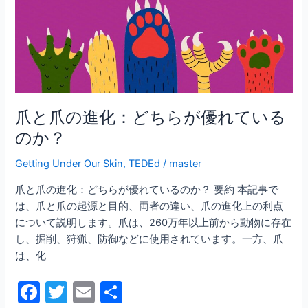
k
進
化：
ど
ち
ら
が
優
爪と爪の進化：どちらが優れている
れ
のか？
て
い
Getting Under Our Skin
,
TEDEd
/
master
る
爪と爪の進化：どちらが優れているのか？ 要約 本記事で
の
は、爪と爪の起源と目的、両者の違い、爪の進化上の利点
か？
について説明します。爪は、260万年以上前から動物に存在
し、掘削、狩猟、防御などに使用されています。一方、爪
は、化
F
T
E
共