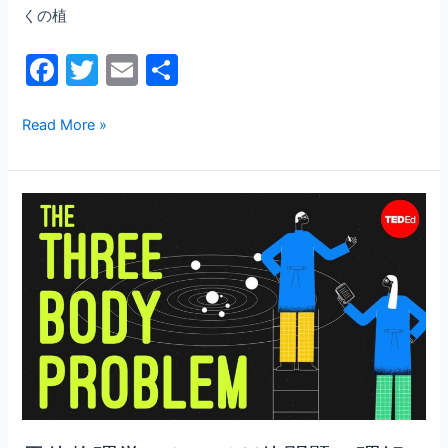
くの植
割
F
T
E
共
a
w
m
有
c
itt
ai
Read More »
e
er
l
b
天
o
体
o
物
理
k
学
に
お
け
る
N
体