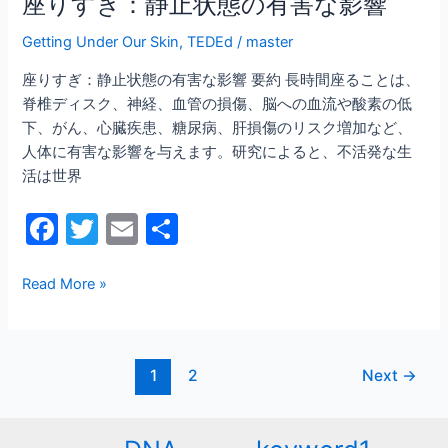
座りすぎ：静止状態の有害な影響
な
影
Getting Under Our Skin
,
TEDEd
/
master
響
座りすぎ：静止状態の有害な影響 要約 長時間座ることは、
脊椎ディスク、神経、血管の損傷、脳への血流や酸素の低
下、がん、心臓疾患、糖尿病、肝損傷のリスク増加など、
人体に有害な影響を与えます。研究によると、不活発な生
活は世界
F
T
E
共
a
w
m
有
c
itt
ai
Read More »
e
er
l
b
1
2
Next
→
o
o