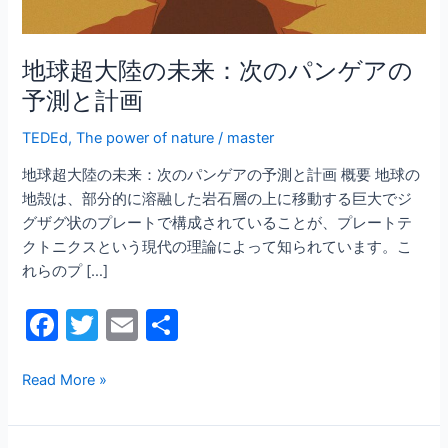
次
の
パ
地球超大陸の未来：次のパンゲアの
ン
予測と計画
ゲ
ア
TEDEd
,
The power of nature
/
master
の
地球超大陸の未来：次のパンゲアの予測と計画 概要 地球の
予
地殻は、部分的に溶融した岩石層の上に移動する巨大でジ
測
グザグ状のプレートで構成されていることが、プレートテ
と
クトニクスという現代の理論によって知られています。こ
計
れらのプ […]
画
F
T
E
共
a
w
m
有
c
itt
ai
Read More »
e
er
l