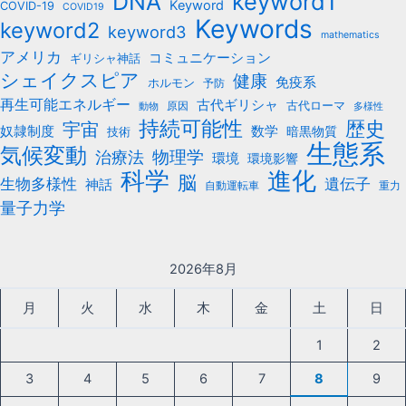
k
keyword1
DNA
Keyword
COVID-19
COVID19
Keywords
keyword2
keyword3
mathematics
アメリカ
コミュニケーション
ギリシャ神話
シェイクスピア
健康
免疫系
ホルモン
予防
再生可能エネルギー
古代ギリシャ
古代ローマ
原因
動物
多様性
持続可能性
歴史
宇宙
数学
奴隷制度
暗黒物質
技術
生態系
気候変動
治療法
物理学
環境
環境影響
科学
進化
脳
遺伝子
生物多様性
神話
自動運転車
重力
量子力学
2026年8月
月
火
水
木
金
土
日
1
2
3
4
5
6
7
8
9