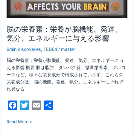
が
脳
機
能、
脳の栄養素：栄養が脳機能、発達、
発
気分、エネルギーに与える影響
達、
気
Brain discoveries
,
TEDEd
/
master
分、
脳の栄養素：栄養が脳機能、発達、気分、エネルギーに与
エ
える影響 概要 脳は脂肪、タンパク質、微量栄養素、グルコ
ネ
ースなど、様々な栄養成分で構成されています。これらの
ル
栄養成分は、脳の機能、発達、気分、エネルギーにそれぞ
ギ
れ異なる
ー
に
F
T
E
共
与
a
w
m
有
え
る
c
itt
ai
Read More »
影
e
er
l
響