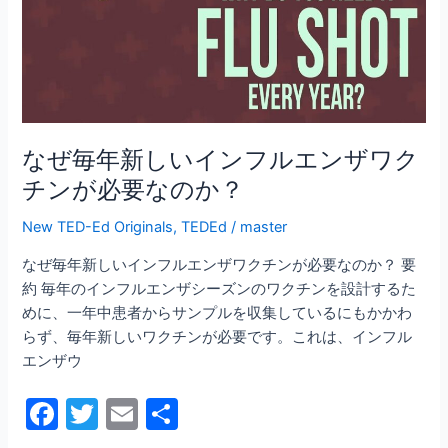
新
し
い
イ
ン
フ
ル
なぜ毎年新しいインフルエンザワク
エ
チンが必要なのか？
ン
ザ
New TED-Ed Originals
,
TEDEd
/
master
ワ
なぜ毎年新しいインフルエンザワクチンが必要なのか？ 要
ク
約 毎年のインフルエンザシーズンのワクチンを設計するた
チ
めに、一年中患者からサンプルを収集しているにもかかわ
ン
らず、毎年新しいワクチンが必要です。これは、インフル
が
エンザウ
必
要
F
T
E
共
な
a
w
m
有
の