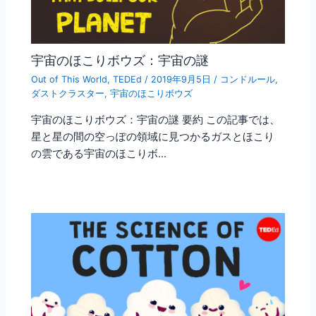
宇宙のほこりボウズ：宇宙の謎
Out of This World
,
TEDEd
/
2019年9月5日
/
コンドルール
,
ダストクラスター
,
宇宙のほこりボウズ
宇宙のほこりボウズ：宇宙の謎 要約 この記事では、
星と星の間の空っぽの領域に見つかるガスとほこり
の雲である宇宙のほこりボ…