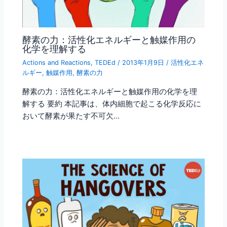
酵素の力：活性化エネルギーと触媒作用の
化学を理解する
Actions and Reactions
,
TEDEd
/
2013年1月9日
/
活性化エネ
ルギー
,
触媒作用
,
酵素の力
酵素の力：活性化エネルギーと触媒作用の化学を理
解する 要約 本記事は、体内細胞で起こる化学反応に
おいて酵素が果たす不可欠…