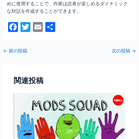
めに使用することで、作家は読者が楽しめるダイナミック
な対話を作成することができます。
F
T
E
共
a
w
m
有
c
itt
ai
←
前の投稿
次の投稿
→
e
er
l
b
o
関連投稿
o
k