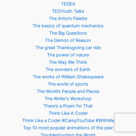
TEDEd
TEDYouth Talks
The Artist’s Palette
The basics of quantum mechanics
The Big Questions
The Demon of Reason
The great Thanksgiving car ride
The power of nature
The Way We Think
The wonders of Earth
The works of William Shakespeare
The world of sports
The World’s People and Places
The Writer’s Workshop
There’s a Poem for That
Think Like A Coder
Think Like a Coder #CampYouTube #WithMe
Top 10 most popular animations of the year
Troubleshooting the World