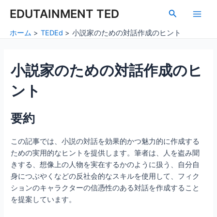
内
Post
Main
EDUTAINMENT TED
検
容
navigation
索
Men
を
ホーム
TEDEd
小説家のための対話作成のヒント
ス
キ
ッ
小説家のための対話作成のヒ
プ
ント
要約
この記事では、小説の対話を効果的かつ魅力的に作成する
ための実用的なヒントを提供します。筆者は、人を盗み聞
きする、想像上の人物を実在するかのように扱う、自分自
身につぶやくなどの反社会的なスキルを使用して、フィク
ションのキャラクターの信憑性のある対話を作成すること
を提案しています。