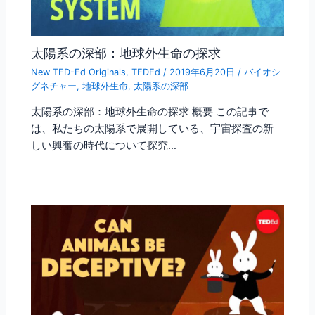
太陽系の深部：地球外生命の探求
New TED-Ed Originals
,
TEDEd
/
2019年6月20日
/
バイオシ
グネチャー
,
地球外生命
,
太陽系の深部
太陽系の深部：地球外生命の探求 概要 この記事で
は、私たちの太陽系で展開している、宇宙探査の新
しい興奮の時代について探究…