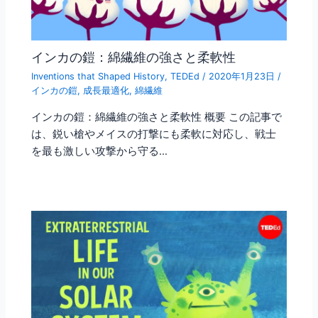
インカの鎧：綿繊維の強さと柔軟性
Inventions that Shaped History
,
TEDEd
/
2020年1月23日
/
インカの鎧
,
成長最適化
,
綿繊維
インカの鎧：綿繊維の強さと柔軟性 概要 この記事で
は、鋭い槍やメイスの打撃にも柔軟に対応し、戦士
を最も激しい攻撃から守る…