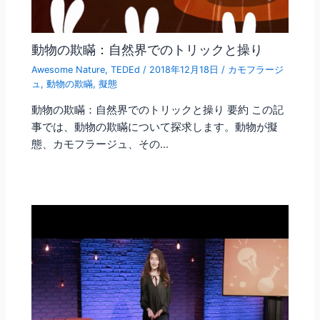
動物の欺瞞：自然界でのトリックと操り
Awesome Nature
,
TEDEd
/
2018年12月18日
/
カモフラージ
ュ
,
動物の欺瞞
,
擬態
動物の欺瞞：自然界でのトリックと操り 要約 この記
事では、動物の欺瞞について探求します。動物が擬
態、カモフラージュ、その…