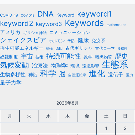
keyword1
DNA
Keyword
COVID-19
COVID19
Keywords
keyword2
keyword3
mathematics
アメリカ
コミュニケーション
ギリシャ神話
シェイクスピア
健康
免疫系
ホルモン
予防
再生可能エネルギー
古代ギリシャ
古代ローマ
原因
動物
多様性
持続可能性
歴史
宇宙
数学
奴隷制度
暗黒物質
技術
生態系
気候変動
治療法
物理学
環境
環境影響
科学
進化
脳
遺伝子
生物多様性
神話
自動運転車
重力
量子力学
2026年8月
月
火
水
木
金
土
日
1
2