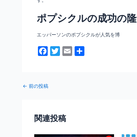
ポプシクルの成功の隆
エッパーソンのポプシクルが人気を博
F
T
E
共
a
w
m
有
c
itt
ai
e
er
l
←
前の投稿
b
o
o
関連投稿
k