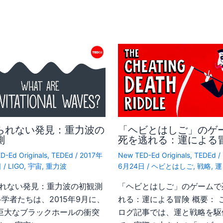
られない発見：重力波の
「ヘビとはしご」のゲ
測
死を逃れる：運による
D-Ed Originals
,
TEDEd
/
2017年
New TED-Ed Originals
,
TEDEd
/
日
/
LIGO
,
宇宙
,
重力波
6月24日
/
ヘビとはしご
,
戦略
,
運
れない発見：重力波の初観測
「ヘビとはしご」のゲームで
科学者たちは、2015年9月に、
れる：運による冒険 概要： 
巨大なブラックホールの衝突
ログ記事では、運と戦略を駆