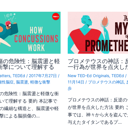
傷の危険性：脳震盪と軽
プロメテウスの神話：
衝撃について理解する
一行為が世界を点火し
atters
,
TEDEd
/
2017年7月27日
/
New TED-Ed Originals
,
TEDEd
/
傷性脳症
,
脳震盪
,
軽微な衝撃
11月14日
/
プロメテウスの神話
,
歩
の危険性：脳震盪と軽微な衝
プロメテウスの神話：反逆の
いて理解する 要約 本記事で
が世界を点火した方法 要約 
の繊細な構造と、脳震盪や軽
事では、神々から火を盗んで
撃による脳損傷の…
与えたタイタンであるプ…