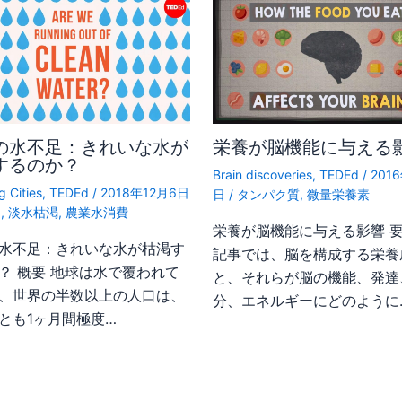
の水不足：きれいな水が
栄養が脳機能に与える
するのか？
Brain discoveries
,
TEDEd
/
201
g Cities
,
TEDEd
/
2018年12月6日
日
/
タンパク質
,
微量栄養素
足
,
淡水枯渇
,
農業水消費
栄養が脳機能に与える影響 要
水不足：きれいな水が枯渇す
記事では、脳を構成する栄養
？ 概要 地球は水で覆われて
と、それらが脳の機能、発達
、世界の半数以上の人口は、
分、エネルギーにどのように
とも1ヶ月間極度…