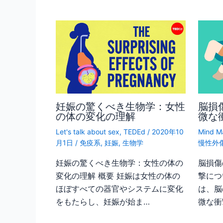
妊娠の驚くべき生物学：女性
脳損
の体の変化の理解
微な
Let's talk about sex
,
TEDEd
/
2020年10
Mind M
月1日
/
免疫系
,
妊娠
,
生物学
慢性外
妊娠の驚くべき生物学：女性の体の
脳損傷
変化の理解 概要 妊娠は女性の体の
撃につ
ほぼすべての器官やシステムに変化
は、脳
をもたらし、妊娠が始ま…
微な衝