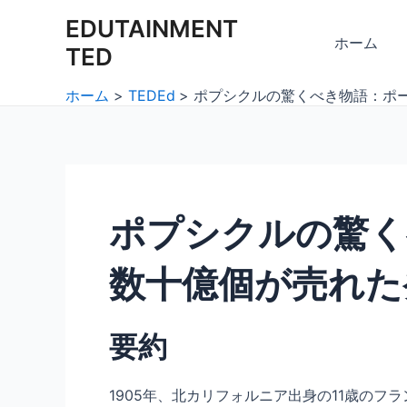
内
Post
EDUTAINMENT
容
navigation
ホーム
TED
を
ス
ホーム
TEDEd
ポプシクルの驚くべき物語：ポ
キ
ッ
プ
ポプシクルの驚く
数十億個が売れた
要約
1905年、北カリフォルニア出身の11歳の