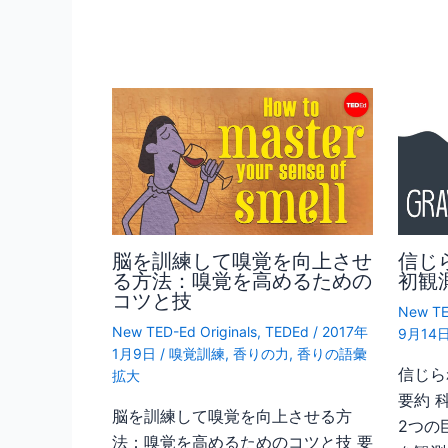
脳を訓練して嗅覚を向上させ
信じ
る方法：嗅覚を高めるための
初観
コツと技
New TE
New TED-Ed Originals
,
TEDEd
/
2017年
9月14
1月9日
/
嗅覚訓練
,
香りの力
,
香りの語彙
信じら
拡大
要約 
脳を訓練して嗅覚を向上させる方
2つの
法：嗅覚を高めるためのコツと技 要