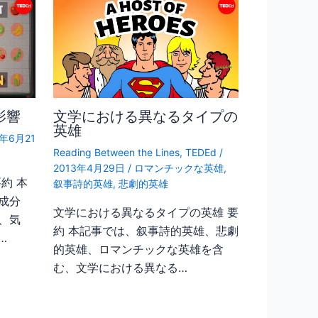
影響
文学における異なるタイプの
英雄
6年6月21
Reading Between the Lines
,
TEDEd
/
2013年4月29日
/
ロマンチックな英雄
,
約 本
叙事詩的英雄
,
悲劇的英雄
成分
文学における異なるタイプの英雄 要
、気
約 本記事では、叙事詩的英雄、悲劇
…
的英雄、ロマンチックな英雄を含
む、文学における異なる…