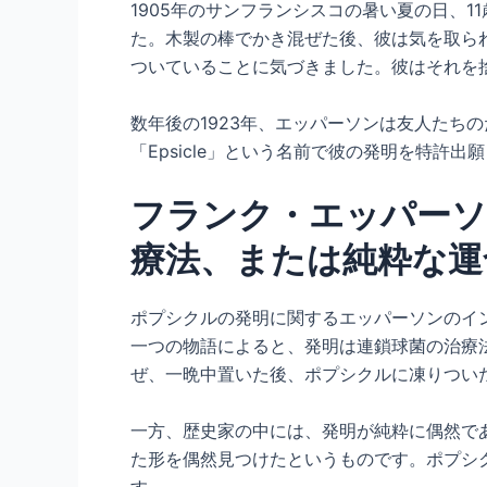
1905年のサンフランシスコの暑い夏の日、
た。木製の棒でかき混ぜた後、彼は気を取ら
ついていることに気づきました。彼はそれを
数年後の1923年、エッパーソンは友人たち
「Epsicle」という名前で彼の発明を特許出
フランク・エッパーソ
療法、または純粋な運
ポプシクルの発明に関するエッパーソンのイ
一つの物語によると、発明は連鎖球菌の治療
ぜ、一晩中置いた後、ポプシクルに凍りつい
一方、歴史家の中には、発明が純粋に偶然で
た形を偶然見つけたというものです。ポプシ
す。