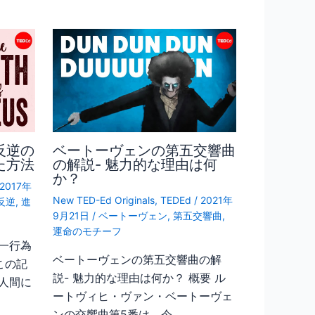
反逆の
ベートーヴェンの第五交響曲
た方法
の解説- 魅力的な理由は何
か？
2017年
New TED-Ed Originals
,
TEDEd
/
2021年
反逆
,
進
9月21日
/
ベートーヴェン
,
第五交響曲
,
運命のモチーフ
一行為
ベートーヴェンの第五交響曲の解
この記
説- 魅力的な理由は何か？ 概要 ル
人間に
ートヴィヒ・ヴァン・ベートーヴェ
ンの交響曲第5番は、今…