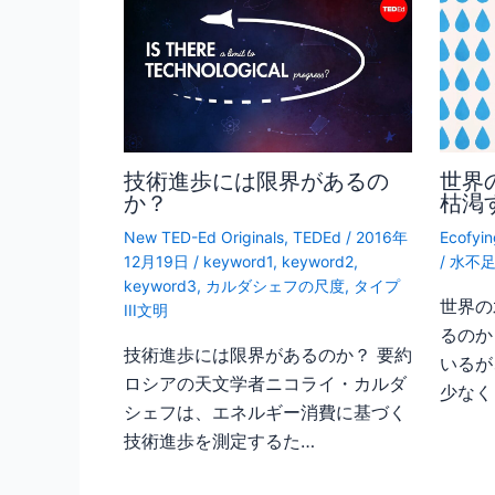
技術進歩には限界があるの
世界
か？
枯渇
New TED-Ed Originals
,
TEDEd
/
2016年
Ecofyin
12月19日
/
keyword1
,
keyword2
,
/
水不
keyword3
,
カルダシェフの尺度
,
タイプ
世界の
III文明
るのか
技術進歩には限界があるのか？ 要約
いるが
ロシアの天文学者ニコライ・カルダ
少なく
シェフは、エネルギー消費に基づく
技術進歩を測定するた…