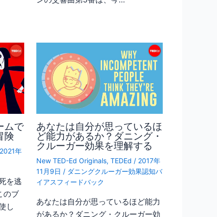
ームで
あなたは自分が思っているほ
冒険
ど能力があるか？ダニング・
クルーガー効果を理解する
2021年
New TED-Ed Originals
,
TEDEd
/
2017年
11月9日
/
ダニングクルーガー効果認知バ
死を逃
イアスフィードバック
このブ
あなたは自分が思っているほど能力
使し
があるか？ダニング・クルーガー効