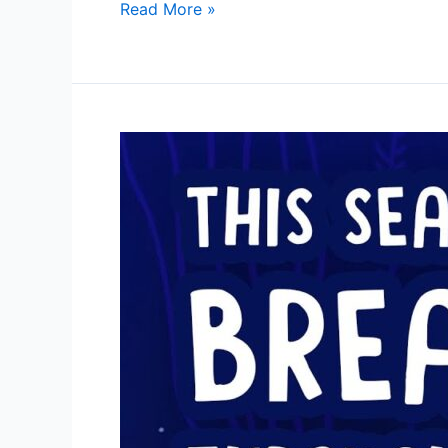
c
itt
ai
Read More »
e
er
l
b
o
o
生
k
態
系
に
お
け
る
ナ
マ
コ
の
重