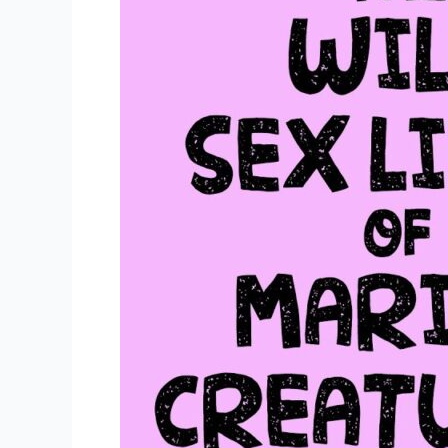
の
魅
力
的
な
多
様
性