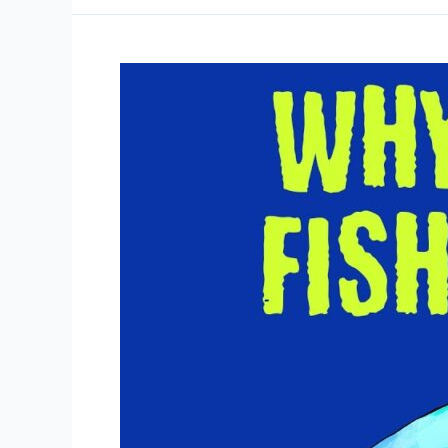
b
o
o
サ
k
ン
ゴ
礁
保
護
に
お
け
る
イ
ン
コ
フ
ィ