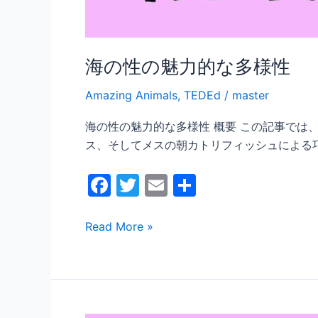
海の性の魅力的な多様性
Amazing Animals
,
TEDEd
/
master
海の性の魅力的な多様性 概要 この記事で
ス、そしてメスの朝カトリフィッシュによる巧
F
T
E
共
a
w
m
有
c
itt
ai
Read More »
e
er
l
b
o