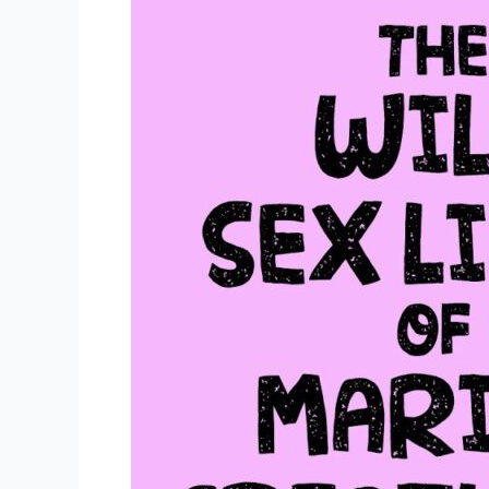
o
海
k
の
セ
ッ
ク
ス
の
魅
力
的
な
世
界