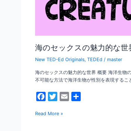
海のセックスの魅力的な世
New TED-Ed Originals
,
TEDEd
/
master
海のセックスの魅力的な世界 概要 海洋生
不可能な方法で海洋生物が性別を表現するこ
F
T
E
共
a
w
m
有
c
itt
ai
Read More »
e
er
l