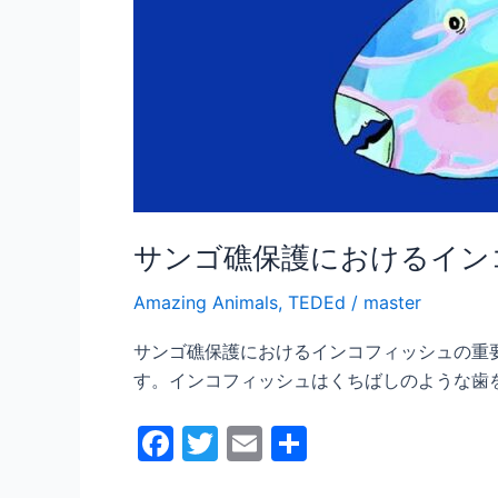
ッ
シ
ュ
の
重
要
性
サンゴ礁保護におけるイン
Amazing Animals
,
TEDEd
/
master
サンゴ礁保護におけるインコフィッシュの重要
す。インコフィッシュはくちばしのような歯
F
T
E
共
a
w
m
有