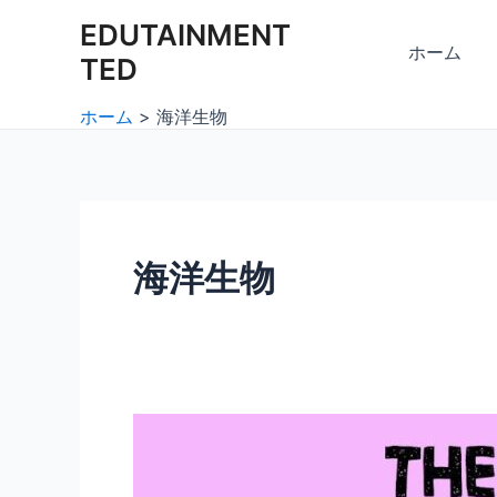
内
投
EDUTAINMENT
容
稿
ホーム
TED
を
の
ス
ペ
ホーム
海洋生物
キ
ー
ッ
ジ
プ
送
り
海洋生物
海
の
性