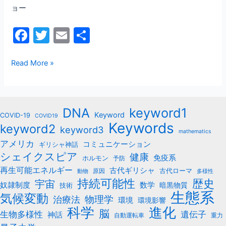
ョー
出
来
F
T
E
共
事
a
w
m
有
c
itt
ai
Read More »
e
er
l
b
keyword1
DNA
o
Keyword
COVID-19
COVID19
Keywords
keyword2
o
keyword3
mathematics
k
アメリカ
コミュニケーション
ギリシャ神話
シェイクスピア
健康
免疫系
ホルモン
予防
再生可能エネルギー
古代ギリシャ
古代ローマ
原因
動物
多様性
持続可能性
歴史
宇宙
数学
奴隷制度
暗黒物質
技術
生態系
気候変動
治療法
物理学
環境
環境影響
科学
進化
脳
遺伝子
生物多様性
神話
自動運転車
重力