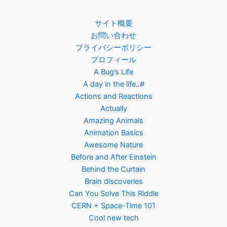
サイト概要
お問い合わせ
プライバシーポリシー
プロフィール
A Bug’s Life
A day in the life..#
Actions and Reactions
Actually
Amazing Animals
Animation Basics
Awesome Nature
Before and After Einstein
Behind the Curtain
Brain discoveries
Can You Solve This Riddle
CERN + Space-Time 101
Cool new tech