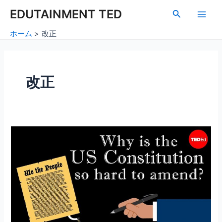
内
Main
EDUTAINMENT TED
検
容
索
Men
を
ホーム
改正
ス
キ
ッ
プ
改正
ア
メ
リ
カ
憲
法
を
変