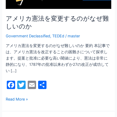
更
す
る
アメリカ憲法を変更するのがなぜ難
の
しいのか
が
な
Government Declassified
,
TEDEd
/
master
ぜ
アメリカ憲法を変更するのがなぜ難しいのか 要約 本記事で
難
は、アメリカ憲法を改正することの困難さについて探求し
し
ます。提案と批准に必要な高い閾値により、憲法は非常に
い
静的になり、1787年の批准以来わずか27の改正が成功して
の
い […]
か
F
T
E
共
a
w
m
有
c
itt
ai
Read More »
e
er
l