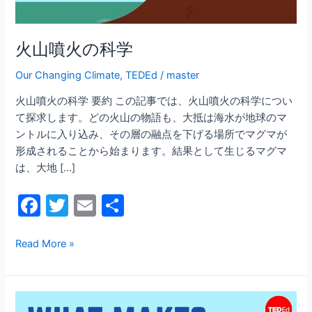
火山噴火の科学
Our Changing Climate
,
TEDEd
/
master
火山噴火の科学 要約 この記事では、火山噴火の科学につい
て探求します。どの火山の物語も、大抵は海水が地球のマ
ントルに入り込み、その層の融点を下げる場所でマグマが
形成されることから始まります。結果として生じるマグマ
は、大地 […]
F
T
E
共
a
w
m
有
c
itt
ai
Read More »
e
er
l
b
な