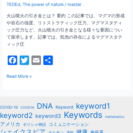
TEDEd
,
The power of nature
/
master
火山噴火の引き金とは？ 要約 この記事では、マグマの形成
や岩石の強度、リトストラティック圧力、マグマスタティ
ック圧力など、火山噴火の引き金となる様々な要因につい
て探求します。記事では、気泡の存在によるマグマスタテ
ィック圧
F
T
E
共
a
w
m
有
c
itt
ai
Read More »
e
er
l
b
keyword1
DNA
o
Keyword
COVID-19
COVID19
Keywords
keyword2
o
keyword3
mathematics
k
アメリカ
コミュニケーション
ギリシャ神話
シェイクスピア
健康
免疫系
ホルモン
予防