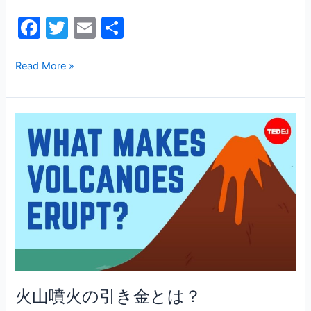
を
F
T
E
共
探
a
w
m
有
る
c
itt
ai
Read More »
e
er
l
b
火
o
山
o
噴
火
k
の
引
き
金
と
は？
火山噴火の引き金とは？