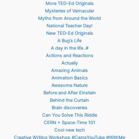
More TED-Ed Originals
Mysteries of Vernacular
Myths from Around the World
National Teacher Day!
New TED-Ed Originals
A Bug’s Life
A day in the life..#
Actions and Reactions
Actually
Amazing Animals
Animation Basics
Awesome Nature
Before and After Einstein
Behind the Curtain
Brain discoveries
Can You Solve This Riddle
CERN + Space-Time 101
Cool new tech
Creative Writing Workshop #CampYouTube #WithMe