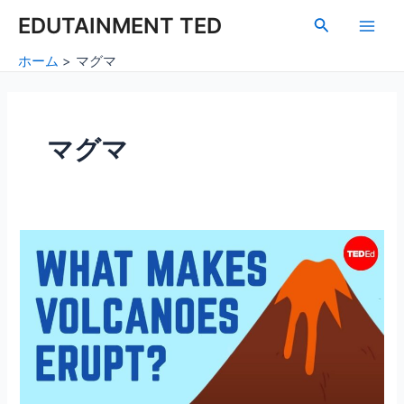
内
Main
EDUTAINMENT TED
検
容
索
Men
を
ホーム
マグマ
ス
キ
ッ
プ
マグマ
火
山
噴
火
の
科
学