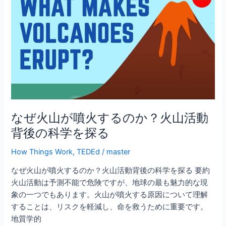
o
ぜ
o
火
山
k
が
噴
火
す
る
の
か？
なぜ火山が噴火するのか？火山活動
火
背後の科学を探る
山
活
How Things Work
,
TEDEd
/
master
動
なぜ火山が噴火するのか？火山活動背後の科学を探る 要約
背
火山活動は予測不能で危険ですが、地球の最も魅力的な現
後
象の一つでもあります。火山が噴火する原因について理解
の
することは、リスクを軽減し、命を救うために重要です。
科
地質学的
学