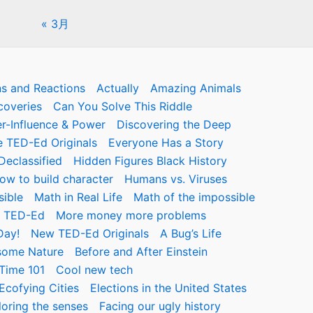
« 3月
ns and Reactions
Actually
Amazing Animals
coveries
Can You Solve This Riddle
r-Influence & Power
Discovering the Deep
 TED-Ed Originals
Everyone Has a Story
eclassified
Hidden Figures Black History
ow to build character
Humans vs. Viruses
sible
Math in Real Life
Math of the impossible
m TED-Ed
More money more problems
Day!
New TED-Ed Originals
A Bug’s Life
ome Nature
Before and After Einstein
Time 101
Cool new tech
Ecofying Cities
Elections in the United States
loring the senses
Facing our ugly history