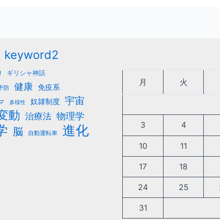
keyword2
カ
ギリシャ神話
月
火
健康
免疫系
予防
宇宙
奴隷制度
マ
多様性
変動
治療法
物理学
3
4
学
進化
脳
自動運転車
10
11
17
18
24
25
31