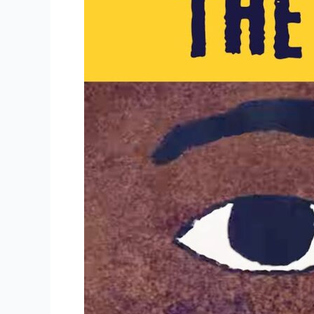
ド・
ウ
ォ
ー
カ
ー：
黒
人
自
由
の
た
め
の
闘
士