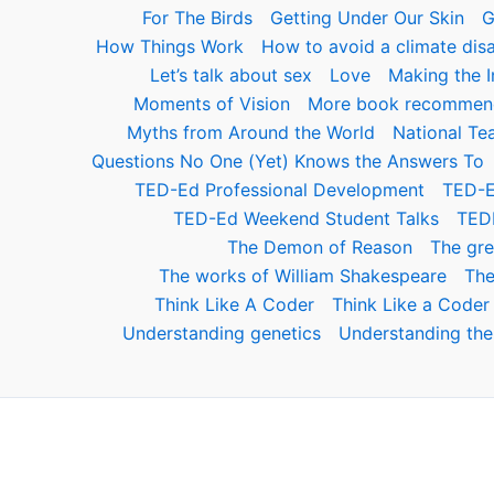
For The Birds
Getting Under Our Skin
G
How Things Work
How to avoid a climate disa
Let’s talk about sex
Love
Making the In
Moments of Vision
More book recommend
Myths from Around the World
National Te
Questions No One (Yet) Knows the Answers To
TED-Ed Professional Development
TED-E
TED-Ed Weekend Student Talks
TED
The Demon of Reason
The gre
The works of William Shakespeare
The
Think Like A Coder
Think Like a Cod
Understanding genetics
Understanding the