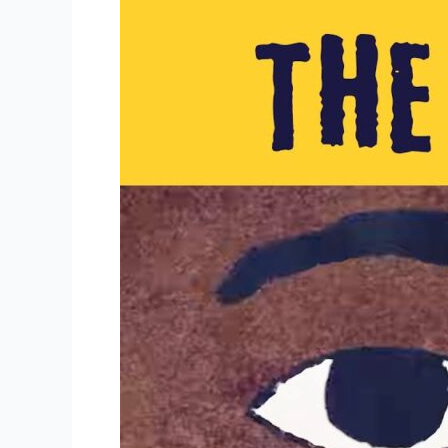
o
デ
k
ビ
ッ
ド・
ウ
ォ
ー
カ
ー
の
人
生
と
遺
産：
黒
人
解