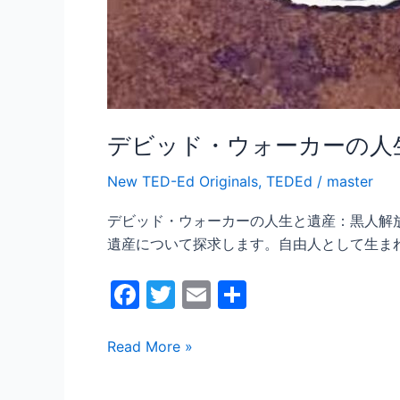
放
の
先
駆
者
デビッド・ウォーカーの人
New TED-Ed Originals
,
TEDEd
/
master
デビッド・ウォーカーの人生と遺産：黒人解
遺産について探求します。自由人として生ま
F
T
E
共
a
w
m
有
c
itt
ai
Read More »
e
er
l