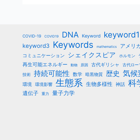
b
o
o
k
keyword1
DNA
Keyword
COVID-19
COVID19
Keywords
keyword3
アメリ
mathematics
シェイクスピア
コミュニケーション
ホルモン
再生可能エネルギー
古代ギリシャ
古代ロー
原因
動物
気候
持続可能性
歴史
数学
暗黒物質
技術
生態系
科
生物多様性
神話
環境
環境影響
量子力学
遺伝子
重力