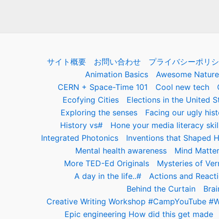
サイト概要
お問い合わせ
プライバシーポリシ
Animation Basics
Awesome Nature
CERN + Space-Time 101
Cool new tech
Ecofying Cities
Elections in the United S
Exploring the senses
Facing our ugly hist
History vs#
Hone your media literacy skil
Integrated Photonics
Inventions that Shaped H
Mental health awareness
Mind Matte
More TED-Ed Originals
Mysteries of Ver
A day in the life..#
Actions and React
Behind the Curtain
Brai
Creative Writing Workshop #CampYouTube #
Epic engineering How did this get made