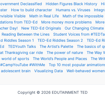
overnment Declassified
Hidden Figures Black History
Hi
ster
How to build character
Humans vs. Viruses
Integ
visible Visible
Math in Real Life
Math of the impossible
ations from TED-Ed
More money more problems
More 
acher Day!
New TED-Ed Originals
Our Changing Climate
Reading Between the Lines
Student Voices from #TEDTa
d Riddles Season 1
TED-Ed Riddles Season 2
TED-Ed Ri
Ed
TEDYouth Talks
The Artist’s Palette
The basics of 
at Thanksgiving car ride
The power of nature
The Way 
 world of sports
The World’s People and Places
The Wri
er #CampYouTube #WithMe
Top 10 most popular animations
 adolescent brain
Visualizing Data
Well-behaved women 
Copyright © 2026 EDUTAINMENT TED