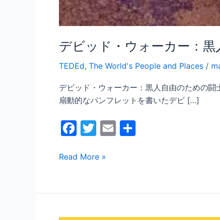
デビッド・ウォーカー：黒
TEDEd
,
The World's People and Places
/
ma
デビッド・ウォーカー：黒人自由のための闘士 概要 この記
扇動的なパンフレットを書いたデビ […]
F
T
E
共
a
w
m
有
c
itt
ai
Read More »
e
er
l
b
o