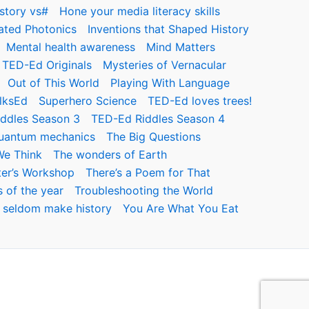
story vs#
Hone your media literacy skills
rated Photonics
Inventions that Shaped History
Mental health awareness
Mind Matters
TED-Ed Originals
Mysteries of Vernacular
Out of This World
Playing With Language
lksEd
Superhero Science
TED-Ed loves trees!
ddles Season 3
TED-Ed Riddles Season 4
quantum mechanics
The Big Questions
We Think
The wonders of Earth
ter’s Workshop
There’s a Poem for That
 of the year
Troubleshooting the World
seldom make history
You Are What You Eat