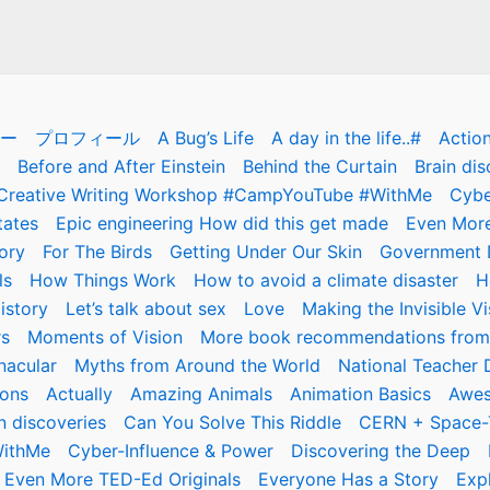
ー
プロフィール
A Bug’s Life
A day in the life..#
Actio
Before and After Einstein
Behind the Curtain
Brain dis
Creative Writing Workshop #CampYouTube #WithMe
Cybe
tates
Epic engineering How did this get made
Even More
ory
For The Birds
Getting Under Our Skin
Government D
ls
How Things Work
How to avoid a climate disaster
H
istory
Let’s talk about sex
Love
Making the Invisible Vi
rs
Moments of Vision
More book recommendations fro
nacular
Myths from Around the World
National Teacher 
ions
Actually
Amazing Animals
Animation Basics
Awes
n discoveries
Can You Solve This Riddle
CERN + Space-
WithMe
Cyber-Influence & Power
Discovering the Deep
Even More TED-Ed Originals
Everyone Has a Story
Exp