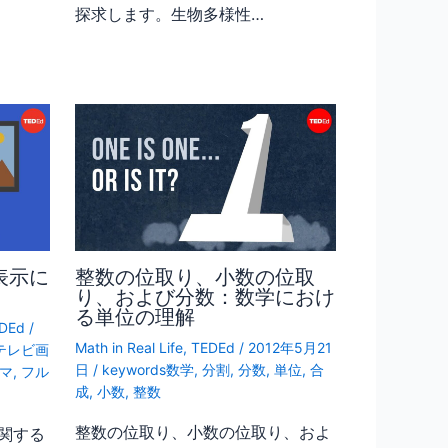
探求します。生物多様性…
表示に
整数の位取り、小数の位取
り、および分数：数学におけ
る単位の理解
DEd
/
Math in Real Life
,
TEDEd
/
2012年5月21
テレビ画
日
/
keywords数学
,
分割
,
分数
,
単位
,
合
マ
,
フル
成
,
小数
,
整数
整数の位取り、小数の位取り、およ
関する