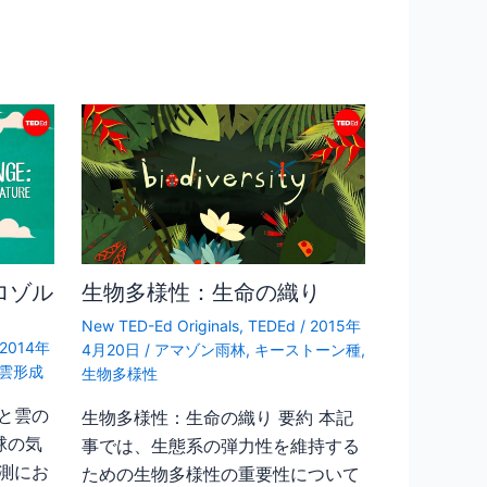
ロゾル
生物多様性：生命の織り
New TED-Ed Originals
,
TEDEd
/
2015年
2014年
4月20日
/
アマゾン雨林
,
キーストーン種
,
雲形成
生物多様性
と雲の
生物多様性：生命の織り 要約 本記
球の気
事では、生態系の弾力性を維持する
測にお
ための生物多様性の重要性について