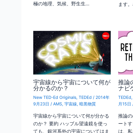
極の地理、気候、野生生…
ます。
宇宙線から宇宙について何が
推論
分かるのか？
ナビ
New TED-Ed Originals
,
TEDEd
/
2014年
TEDEd
9月23日
/
AMS
,
宇宙線
,
暗黒物質
月15日
宇宙線から宇宙について何が分かる
推論の
のか？ 要約 ハッブル望遠鏡を使っ
ートす
ても、銀河系外の宇宙についてはま
は、私