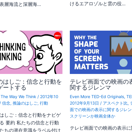
けるエアロゾルと雲の役…
表層海流と深層海…
のはしご：信念と行動を
テレビ画面での映画の
ゲートする
関するジレンマ
,
The Way We Think
/
2012年10
Even More TED-Ed Originals
,
TE
/
信念
,
推論のはしご
,
行動
2012年9月13日
/
アスペクト比
,
面での映画の表示に関するジレン
はしご：信念と行動をナビゲ
スクリーンか映画全体か
る 要約 私たちの信念と行動
テレビ画面での映画の表示に
たちの潜在意識をラベル付け