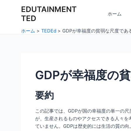
内
Post
EDUTAINMENT
容
navigation
ホーム
TED
を
ス
ホーム
TEDEd
GDPが幸福度の貧弱な尺度であ
キ
ッ
プ
GDPが幸福度の
要約
この記事では、GDPが国の幸福度の単一の尺
が、生産されるものやアクセスできる人々を
ていません。GDPは歴史的には生活の質の