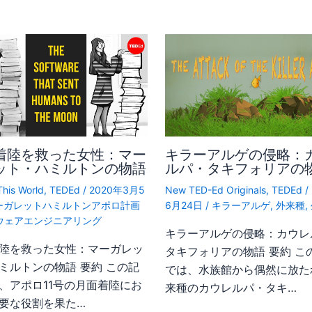
着陸を救った女性：マー
キラーアルゲの侵略：
ット・ハミルトンの物語
ルパ・タキフォリアの
This World
,
TEDEd
/
2020年3月5
New TED-Ed Originals
,
TEDEd
/
ーガレットハミルトンアポロ計画
6月24日
/
キラーアルゲ
,
外来種
,
ウェアエンジニアリング
キラーアルゲの侵略：カウレ
陸を救った女性：マーガレッ
タキフォリアの物語 要約 こ
ミルトンの物語 要約 この記
では、水族館から偶然に放た
、アポロ11号の月面着陸にお
来種のカウレルパ・タキ…
要な役割を果た…