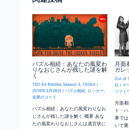
k
パズル相続：あなたの風変わ
月面
りなおじさんが残した謎を解
ガレ
く
Out of 
TED-Ed Riddles Season 3
,
TEDEd
/
日
/
マ
2016年3月28日
/
パズル相続
,
ロッカー
,
ソフト
金庫のコード
月面着
パズル相続：あなたの風変わりなお
ト・ハ
じさんが残した謎を解く 概要 あな
事では
たの風変わりなおじさんは遺言状に
いて重