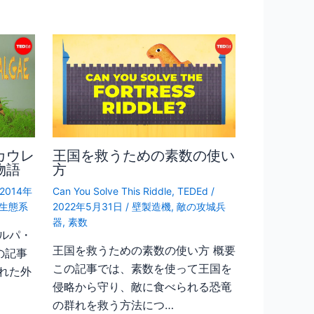
カウレ
王国を救うための素数の使い
物語
方
2014年
Can You Solve This Riddle
,
TEDEd
/
生態系
2022年5月31日
/
壁製造機
,
敵の攻城兵
器
,
素数
ルパ・
王国を救うための素数の使い方 概要
の記事
この記事では、素数を使って王国を
れた外
侵略から守り、敵に食べられる恐竜
の群れを救う方法につ…