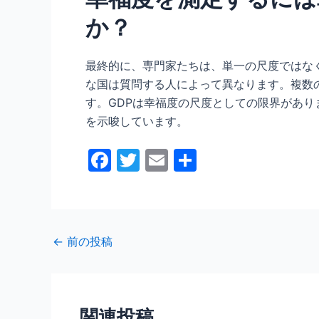
か？
最終的に、専門家たちは、単一の尺度ではな
な国は質問する人によって異なります。複数
す。GDPは幸福度の尺度としての限界があ
を示唆しています。
F
T
E
共
a
w
m
有
c
itt
ai
e
er
l
←
前の投稿
b
o
o
関連投稿