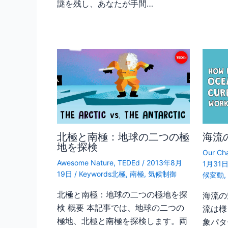
謎を残し、あなたが手間…
北極と南極：地球の二つの極
海流
地を探検
Our Ch
Awesome Nature
,
TEDEd
/
2013年8月
1月31
19日
/
Keywords北極
,
南極
,
気候制御
候変動
北極と南極：地球の二つの極地を探
海流の
検 概要 本記事では、地球の二つの
流は様
極地、北極と南極を探検します。両
象パタ