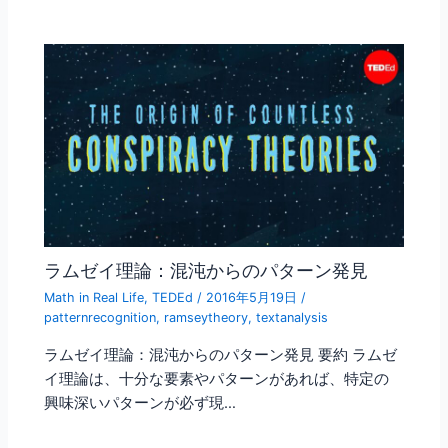
ラムゼイ理論：混沌からのパターン発見
Math in Real Life
,
TEDEd
/
2016年5月19日
/
patternrecognition
,
ramseytheory
,
textanalysis
ラムゼイ理論：混沌からのパターン発見 要約 ラムゼ
イ理論は、十分な要素やパターンがあれば、特定の
興味深いパターンが必ず現…