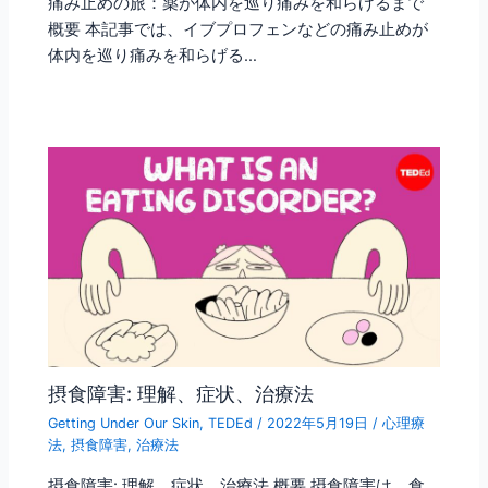
痛み止めの旅：薬が体内を巡り痛みを和らげるまで
概要 本記事では、イブプロフェンなどの痛み止めが
体内を巡り痛みを和らげる…
摂食障害: 理解、症状、治療法
Getting Under Our Skin
,
TEDEd
/
2022年5月19日
/
心理療
法
,
摂食障害
,
治療法
摂食障害: 理解、症状、治療法 概要 摂食障害は、食