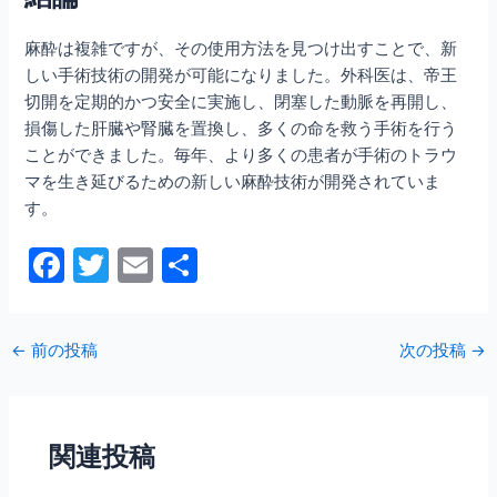
麻酔は複雑ですが、その使用方法を見つけ出すことで、新
しい手術技術の開発が可能になりました。外科医は、帝王
切開を定期的かつ安全に実施し、閉塞した動脈を再開し、
損傷した肝臓や腎臓を置換し、多くの命を救う手術を行う
ことができました。毎年、より多くの患者が手術のトラウ
マを生き延びるための新しい麻酔技術が開発されていま
す。
F
T
E
共
a
w
m
有
c
itt
ai
←
前の投稿
次の投稿
→
e
er
l
b
o
関連投稿
o