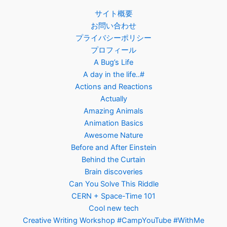
サイト概要
お問い合わせ
プライバシーポリシー
プロフィール
A Bug’s Life
A day in the life..#
Actions and Reactions
Actually
Amazing Animals
Animation Basics
Awesome Nature
Before and After Einstein
Behind the Curtain
Brain discoveries
Can You Solve This Riddle
CERN + Space-Time 101
Cool new tech
Creative Writing Workshop #CampYouTube #WithMe