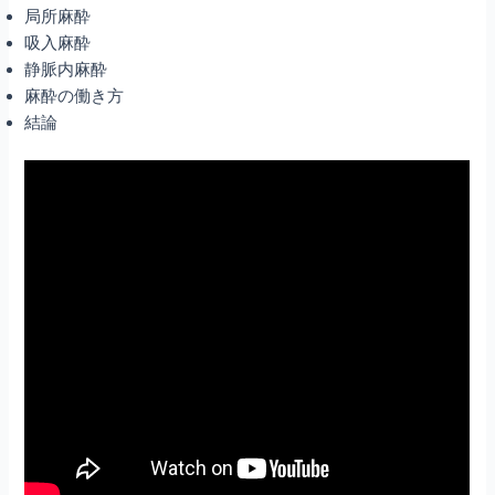
局所麻酔
吸入麻酔
静脈内麻酔
麻酔の働き方
結論