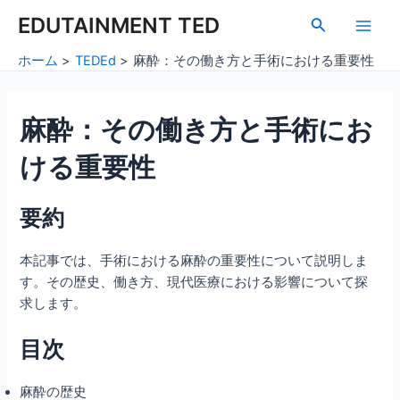
内
Post
Main
EDUTAINMENT TED
検
容
navigation
索
Men
を
ホーム
TEDEd
麻酔：その働き方と手術における重要性
ス
キ
ッ
麻酔：その働き方と手術にお
プ
ける重要性
要約
本記事では、手術における麻酔の重要性について説明しま
す。その歴史、働き方、現代医療における影響について探
求します。
目次
麻酔の歴史