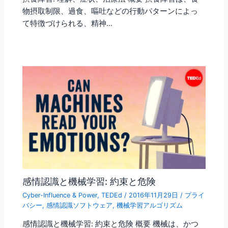
物摂取制限、過食、嘔吐などの行動パターンによっ
て特徴づけられる、精神…
感情認識と機械学習: 約束と危険
Cyber-Influence & Power
,
TEDEd
/
2016年11月29日
/
プライ
バシー
,
感情認識ソフトウェア
,
機械学習アルゴリズム
感情認識と機械学習: 約束と危険 概要 機械は、かつ