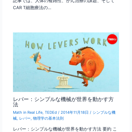
記事では、人体の複雑性、がん治療の課題、そして
CAR T細胞療法の…
レバー：シンプルな機械が世界を動かす方
法
Math in Real Life
,
TEDEd
/
2014年11月18日
/
シンプルな機
械
,
レバー
,
物理学の基本法則
レバー：シンプルな機械が世界を動かす方法 要約 こ