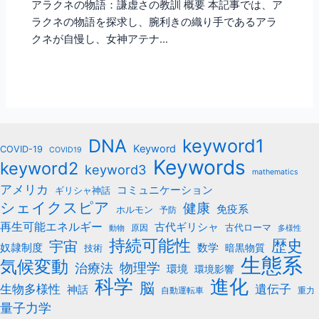
アラクネの物語：謙虚さの教訓 概要 本記事では、ア
ラクネの物語を探求し、腕利きの織り手であるアラ
クネが自慢し、女神アテナ…
keyword1
DNA
Keyword
COVID-19
COVID19
Keywords
keyword2
keyword3
mathematics
アメリカ
コミュニケーション
ギリシャ神話
シェイクスピア
健康
免疫系
ホルモン
予防
再生可能エネルギー
古代ギリシャ
古代ローマ
原因
動物
多様性
持続可能性
歴史
宇宙
数学
奴隷制度
暗黒物質
技術
生態系
気候変動
治療法
物理学
環境
環境影響
科学
進化
脳
遺伝子
生物多様性
神話
自動運転車
重力
量子力学