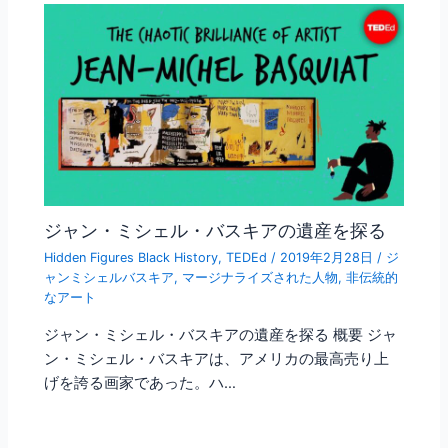
k
ジャン・ミシェル・バスキアの遺産を探る
Hidden Figures Black History
,
TEDEd
/
2019年2月28日
/
ジ
ャンミシェルバスキア
,
マージナライズされた人物
,
非伝統的
なアート
ジャン・ミシェル・バスキアの遺産を探る 概要 ジャ
ン・ミシェル・バスキアは、アメリカの最高売り上
げを誇る画家であった。ハ…