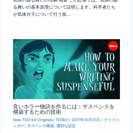
る舞いの基本原理について説明します。科学者たち
が気体分子について行う仮…
良いホラー物語を作るには：サスペンスを
構築するための技術
New TED-Ed Originals
,
TEDEd
/
2017年10月31日
/
クリフハ
ンガー
,
サスペンス構築
,
適切な設定