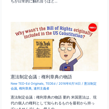
ちが日常的に触れ合うほと…
憲法制定会議：権利章典の物語
New TED-Ed Originals
,
TEDEd
/
2016年6月14日
/
憲法制定
会議
,
権利章典
,
連邦主義者
憲法制定会議：権利章典の物語 要約 米国憲法は、現
代の個人の権利として知られるものを最初から持っ