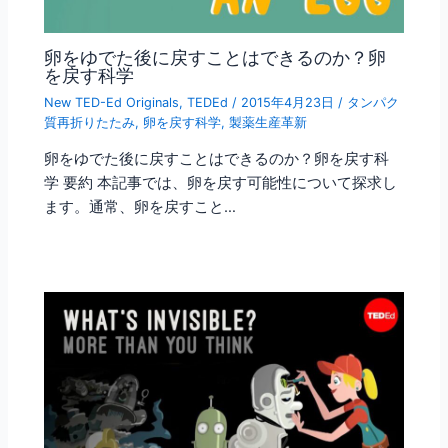
卵をゆでた後に戻すことはできるのか？卵
を戻す科学
New TED-Ed Originals
,
TEDEd
/
2015年4月23日
/
タンパク
質再折りたたみ
,
卵を戻す科学
,
製薬生産革新
卵をゆでた後に戻すことはできるのか？卵を戻す科
学 要約 本記事では、卵を戻す可能性について探求し
ます。通常、卵を戻すこと…