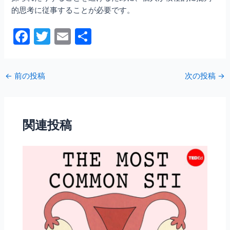
的思考に従事することが必要です。
F
T
E
共
a
w
m
有
c
itt
ai
←
前の投稿
次の投稿
→
e
er
l
b
o
関連投稿
o
k