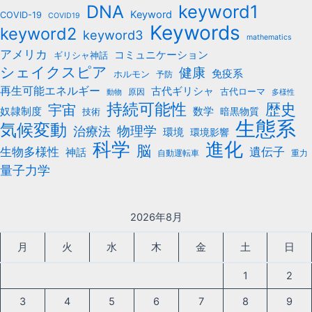
keyword1
DNA
Keyword
COVID-19
COVID19
Keywords
keyword2
keyword3
mathematics
アメリカ
コミュニケーション
ギリシャ神話
シェイクスピア
健康
免疫系
ホルモン
予防
再生可能エネルギー
古代ギリシャ
古代ローマ
原因
動物
多様性
持続可能性
歴史
宇宙
数学
奴隷制度
暗黒物質
技術
生態系
気候変動
治療法
物理学
環境
環境影響
科学
進化
脳
遺伝子
生物多様性
神話
自動運転車
重力
量子力学
2026年8月
月
火
水
木
金
土
日
1
2
3
4
5
6
7
8
9