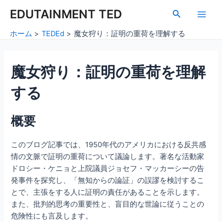
内
Post
Main
EDUTAINMENT TED
検
容
navigation
索
Men
を
ホーム
TEDEd
魔女狩り：証明の重荷を理解する
ス
キ
ッ
魔女狩り：証明の重荷を理解
プ
する
概要
このブログ記事では、1950年代のアメリカにおける反共感
情の文脈で証明の重荷について議論します。著名な活動家
ドロシー・ケニョと上院議員ジョセフ・マッカーシーの告
発事件を探究し、「無知からの論証」の誤謬を検討するこ
とで、主張をする人に証明の責任があることを示します。
また、批判的思考の重要性と、盲目的な世論に従うことの
危険性にも言及します。