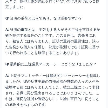
人々は、彼の主張が反証されていないので真実であると仮
定しました。
Q:
証明の重荷とは何であり、なぜ重要ですか？
A:
証明の重荷とは、主張をする人がその主張を支持する証
拠を提供する責任のことです。この責任は、告発者にあ
り、被告人にはありません。証明の重荷の重要性は、誤っ
た告発から個人を保護し、決定が推測ではなく証拠に基づ
いて行われることを確保することにあります。
Q:
最終的に上院議員マッカーシーはどうなりましたか？
A:
上院サブコミッティーは最終的にマッカーシーを制裁し
ましたが、彼の反共主義の恐怖政治が無数の人々の人生を
破壊する前にはありませんでした。彼は上院によって非難
され、公職に再び選出されることはありませんでした。こ
れは、適切な証拠や調査なしに、世論に盲目的に従うこと
の危険性を示すものです。