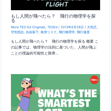
もし人間が飛べたら？ 飛行の物理学を探
る
More TED-Ed Originals
,
TEDEd
/
2013年6月28日
/
大気圧
,
空気抵抗
,
自由落下
,
衝突リスク
,
飛行物理学
,
飛行速度
もし人間が飛べたら？ 飛行の物理学を探る 概要 こ
の記事では、物理学の法則に基づいた、人間が飛ぶ
ことの理論的可能性と限界…