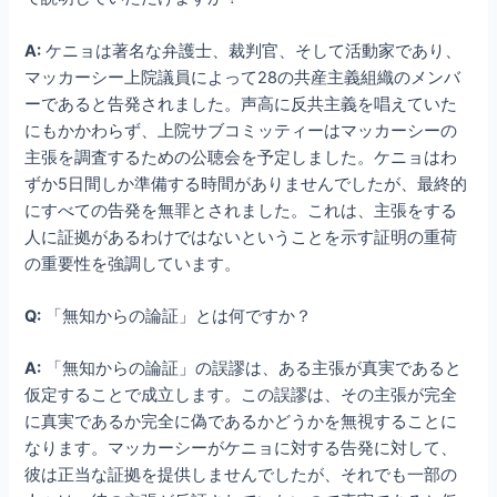
A:
ケニョは著名な弁護士、裁判官、そして活動家であり、
マッカーシー上院議員によって28の共産主義組織のメンバ
ーであると告発されました。声高に反共主義を唱えていた
にもかかわらず、上院サブコミッティーはマッカーシーの
主張を調査するための公聴会を予定しました。ケニョはわ
ずか5日間しか準備する時間がありませんでしたが、最終的
にすべての告発を無罪とされました。これは、主張をする
人に証拠があるわけではないということを示す証明の重荷
の重要性を強調しています。
Q:
「無知からの論証」とは何ですか？
A:
「無知からの論証」の誤謬は、ある主張が真実であると
仮定することで成立します。この誤謬は、その主張が完全
に真実であるか完全に偽であるかどうかを無視することに
なります。マッカーシーがケニョに対する告発に対して、
彼は正当な証拠を提供しませんでしたが、それでも一部の