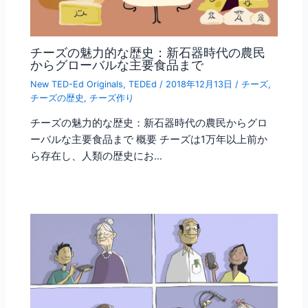
チーズの魅力的な歴史：新石器時代の農民
からグローバルな主要食品まで
New TED-Ed Originals
,
TEDEd
/
2018年12月13日
/
チーズ
,
チーズの歴史
,
チーズ作り
チーズの魅力的な歴史：新石器時代の農民からグロ
ーバルな主要食品まで 概要 チーズは1万年以上前か
ら存在し、人類の歴史にお…