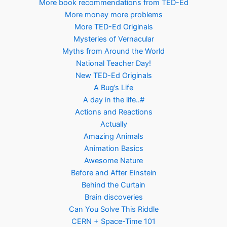
More book recommendations from TED-Ed
More money more problems
More TED-Ed Originals
Mysteries of Vernacular
Myths from Around the World
National Teacher Day!
New TED-Ed Originals
A Bug’s Life
A day in the life..#
Actions and Reactions
Actually
Amazing Animals
Animation Basics
Awesome Nature
Before and After Einstein
Behind the Curtain
Brain discoveries
Can You Solve This Riddle
CERN + Space-Time 101