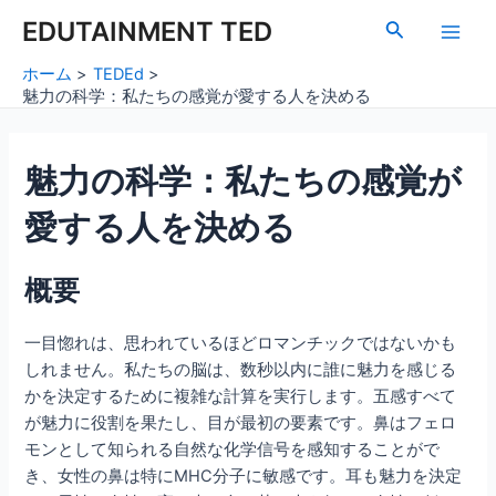
内
Post
Main
EDUTAINMENT TED
検
容
navigation
索
Men
を
ホーム
TEDEd
ス
魅力の科学：私たちの感覚が愛する人を決める
キ
ッ
魅力の科学：私たちの感覚が
プ
愛する人を決める
概要
一目惚れは、思われているほどロマンチックではないかも
しれません。私たちの脳は、数秒以内に誰に魅力を感じる
かを決定するために複雑な計算を実行します。五感すべて
が魅力に役割を果たし、目が最初の要素です。鼻はフェロ
モンとして知られる自然な化学信号を感知することがで
き、女性の鼻は特にMHC分子に敏感です。耳も魅力を決定