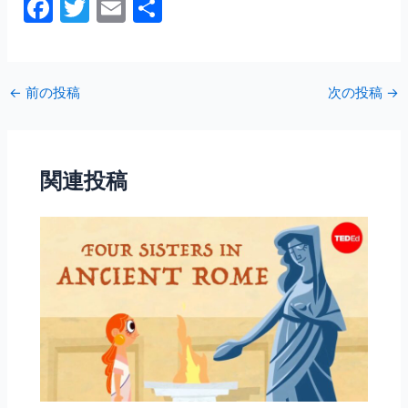
F
T
E
共
a
w
m
有
c
itt
ai
e
er
l
←
前の投稿
次の投稿
→
b
o
o
関連投稿
k