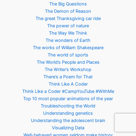
The Big Questions
The Demon of Reason
The great Thanksgiving car ride
The power of nature
The Way We Think
The wonders of Earth
The works of William Shakespeare
The world of sports
The World’s People and Places
The Writer’s Workshop
There’s a Poem for That
Think Like A Coder
Think Like a Coder #CampYouTube #WithMe
Top 10 most popular animations of the year
Troubleshooting the World
Understanding genetics
Understanding the adolescent brain
Visualizing Data
Well-behaved women seldom make history