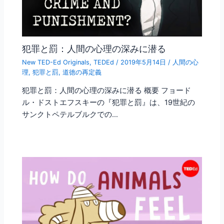
犯罪と罰：人間の心理の深みに潜る
New TED-Ed Originals
,
TEDEd
/
2019年5月14日
/
人間の心
理
,
犯罪と罰
,
道徳の再定義
犯罪と罰：人間の心理の深みに潜る 概要 フョード
ル・ドストエフスキーの『犯罪と罰』は、19世紀の
サンクトペテルブルクでの…