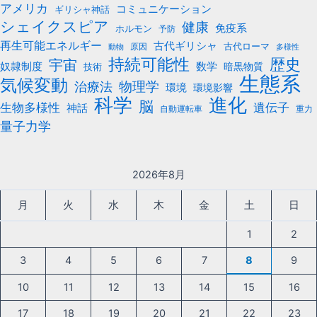
アメリカ
コミュニケーション
ギリシャ神話
シェイクスピア
健康
免疫系
ホルモン
予防
再生可能エネルギー
古代ギリシャ
古代ローマ
原因
動物
多様性
持続可能性
歴史
宇宙
数学
奴隷制度
暗黒物質
技術
生態系
気候変動
治療法
物理学
環境
環境影響
科学
進化
脳
遺伝子
生物多様性
神話
自動運転車
重力
量子力学
2026年8月
月
火
水
木
金
土
日
1
2
3
4
5
6
7
8
9
10
11
12
13
14
15
16
17
18
19
20
21
22
23