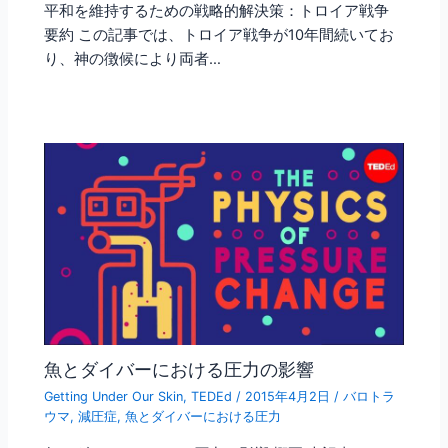
平和を維持するための戦略的解決策：トロイア戦争
要約 この記事では、トロイア戦争が10年間続いてお
り、神の徴候により両者…
魚とダイバーにおける圧力の影響
Getting Under Our Skin
,
TEDEd
/
2015年4月2日
/
バロトラ
ウマ
,
減圧症
,
魚とダイバーにおける圧力