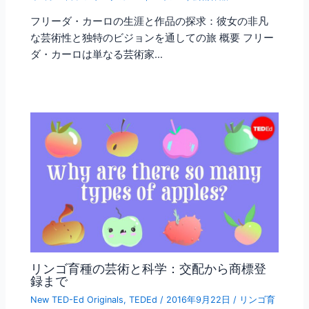
フリーダ・カーロの生涯と作品の探求：彼女の非凡
な芸術性と独特のビジョンを通しての旅 概要 フリー
ダ・カーロは単なる芸術家…
リンゴ育種の芸術と科学：交配から商標登
録まで
New TED-Ed Originals
,
TEDEd
/
2016年9月22日
/
リンゴ育