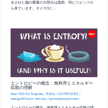
水された脳の重量の大部分は脂肪、特にリピッドか
ら来ています。オメガ3と…
エントロピーの概念：無秩序とエネルギー
拡散の理解
New TED-Ed Originals
,
TEDEd
/
2017年5月9日
/
energydiffusion
,
entropy
,
spontaneousprocess
エントロピーの概念：無秩序とエネルギー拡散の理