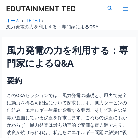
内
Post
Main
EDUTAINMENT TED
検
容
navigation
索
Men
を
ホーム
TEDEd
ス
風力発電の力を利用する：専門家によるQ&A
キ
ッ
風力発電の力を利用する：専
プ
門家によるQ&A
要約
このQ&Aセッションでは、風力発電の基礎と、風力で完全
に動力を得る可能性について探求します。風力タービンの
仕組み、エネルギー生産に影響する要因、そして現在の業
界が直面している課題を探求します。これらの課題にもか
かわらず、風力発電は最も効率的で安価な電力源であり、
改良が続けられれば、私たちのエネルギー問題の解決に役