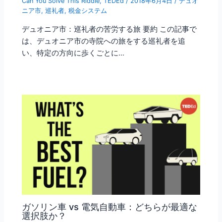
Can You Solve This Riddle
,
TEDEd
/
2018年6月4日
/
デュオ
ニア市
,
巡礼者
,
税金システム
デュオニア市：巡礼者の苦労する旅 要約 この記事で
は、デュオニア市の寺院への旅をする巡礼者を追
い、特定の方向に歩くごとに…
ガソリン車 vs 電気自動車：どちらが最適な
選択肢か？