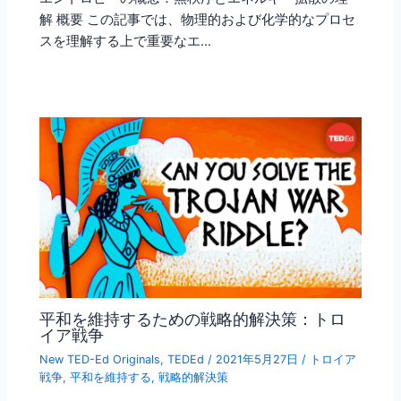
解 概要 この記事では、物理的および化学的なプロセ
スを理解する上で重要なエ…
平和を維持するための戦略的解決策：トロ
イア戦争
New TED-Ed Originals
,
TEDEd
/
2021年5月27日
/
トロイア
戦争
,
平和を維持する
,
戦略的解決策