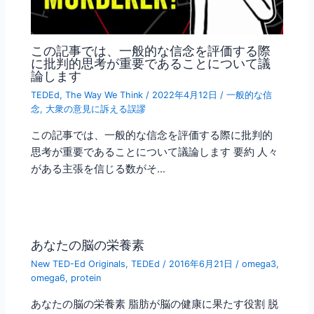
この記事では、一般的な信念を評価する際
に批判的思考が重要であることについて議
論します
TEDEd
,
The Way We Think
/
2022年4月12日
/
一般的な信
念
,
大衆の意見に訴える誤謬
この記事では、一般的な信念を評価する際に批判的
思考が重要であることについて議論します 要約 人々
がある主張を信じる数がそ…
あなたの脳の栄養素
New TED-Ed Originals
,
TEDEd
/
2016年6月21日
/
omega3
,
omega6
,
protein
あなたの脳の栄養素 脂肪が脳の健康に果たす役割 脱