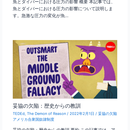
魚とダイバーにおける圧力の影響 概要 本記事では、
魚とダイバーにおける圧力の影響について説明しま
す。急激な圧力の変化が魚…
妥協の欠陥：歴史からの教訓
TEDEd
,
The Demon of Reason
/
2022年2月1日
/
妥協の欠陥
アメリカ合衆国奴隷制度