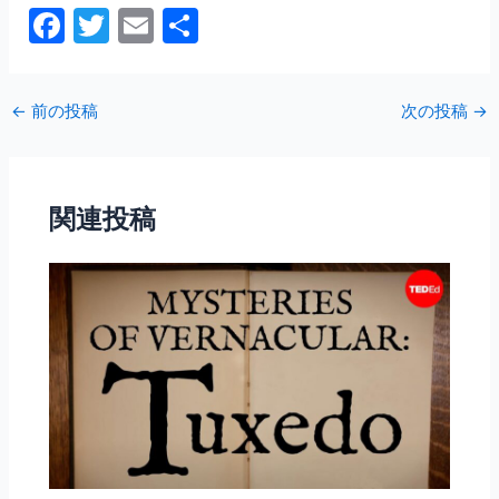
F
T
E
共
a
w
m
有
c
itt
ai
←
前の投稿
次の投稿
→
e
er
l
b
o
関連投稿
o
k