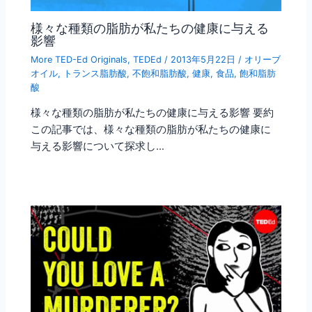
様々な種類の脂肪が私たちの健康に与える
影響
More TED-Ed Originals
,
TEDEd
/
2013年5月22日
/
オリーブ
オイル
,
トランス脂肪酸
,
不飽和脂肪酸
,
健康
,
食品
,
飽和脂肪
酸
様々な種類の脂肪が私たちの健康に与える影響 要約
この記事では、様々な種類の脂肪が私たちの健康に
与える影響について探求し…