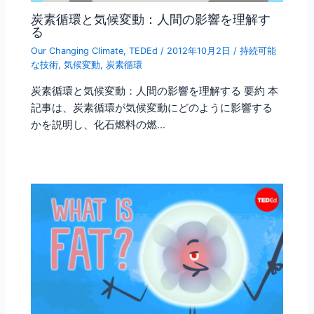
炭素循環と気候変動：人間の影響を理解す
る
Our Changing Climate
,
TEDEd
/
2012年10月2日
/
持続可能
な技術
,
気候変動
,
炭素循環
炭素循環と気候変動：人間の影響を理解する 要約 本
記事は、炭素循環が気候変動にどのように影響する
かを説明し、化石燃料の燃…