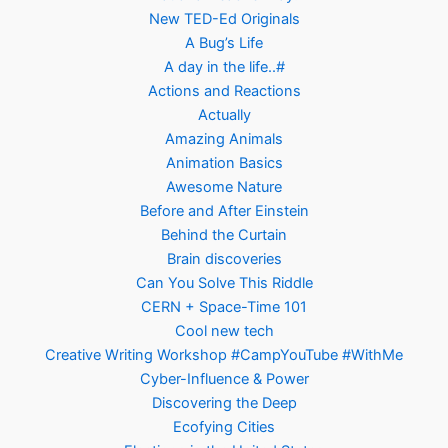
New TED-Ed Originals
A Bug’s Life
A day in the life..#
Actions and Reactions
Actually
Amazing Animals
Animation Basics
Awesome Nature
Before and After Einstein
Behind the Curtain
Brain discoveries
Can You Solve This Riddle
CERN + Space-Time 101
Cool new tech
Creative Writing Workshop #CampYouTube #WithMe
Cyber-Influence & Power
Discovering the Deep
Ecofying Cities