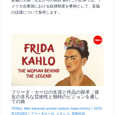
妥協の欠陥：歴史からの教訓 要約 この記事では、ア
メリカ合衆国における奴隷制度を事例として、妥協
の誤謬について探求します…
フリーダ・カーロの生涯と作品の探求：彼
女の非凡な芸術性と独特のビジョンを通し
ての旅
TEDEd
,
Well-behaved women seldom make history
/
2019
年3月28日
/
フリーダカーロ
,
メキシコ
,
芸術作品