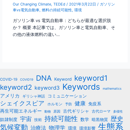
Our Changing Climate
,
TEDEd
/
2021年3月22日
/
ガソリン
車vs電気自動車
,
燃料の持続可能性
,
環境
ガソリン車 vs 電気自動車：どちらが最適な選択肢
か？ 概要 本記事では、ガソリン車と電気自動車、そ
の他の液体燃料の違い…
keyword1
DNA
Keyword
COVID-19
COVID19
Keywords
keyword2
keyword3
mathematics
アメリカ
コミュニケーション
ギリシャ神話
シェイクスピア
健康
免疫系
ホルモン
予防
再生可能エネルギー
古代ギリシャ
古代ローマ
原因
動物
多様性
持続可能性
歴史
宇宙
数学
奴隷制度
暗黒物質
技術
生態系
気候変動
治療法
物理学
環境
環境影響