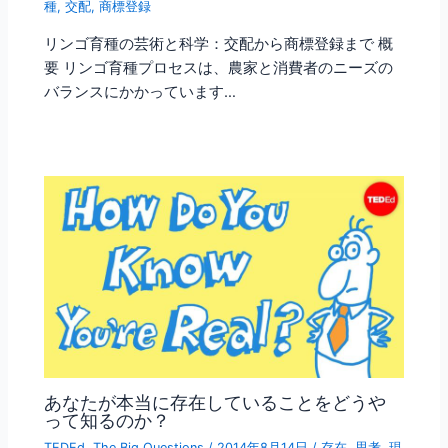
種
,
交配
,
商標登録
リンゴ育種の芸術と科学：交配から商標登録まで 概
要 リンゴ育種プロセスは、農家と消費者のニーズの
バランスにかかっています…
あなたが本当に存在していることをどうや
って知るのか？
TEDEd
,
The Big Questions
/
2014年8月14日
/
存在
,
思考
,
現