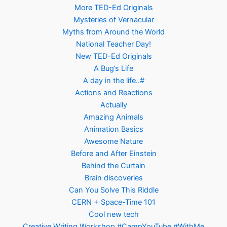
More TED-Ed Originals
Mysteries of Vernacular
Myths from Around the World
National Teacher Day!
New TED-Ed Originals
A Bug’s Life
A day in the life..#
Actions and Reactions
Actually
Amazing Animals
Animation Basics
Awesome Nature
Before and After Einstein
Behind the Curtain
Brain discoveries
Can You Solve This Riddle
CERN + Space-Time 101
Cool new tech
Creative Writing Workshop #CampYouTube #WithMe