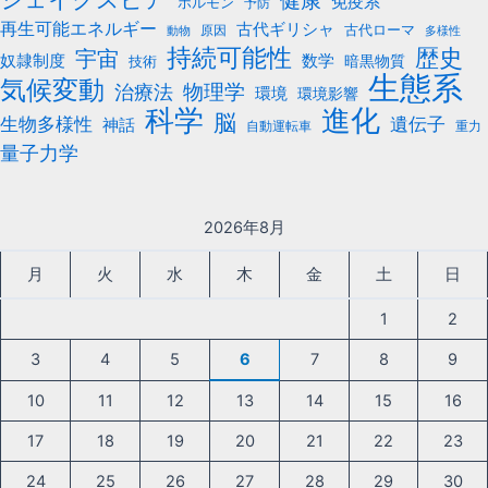
健康
免疫系
ホルモン
予防
再生可能エネルギー
古代ギリシャ
古代ローマ
原因
動物
多様性
持続可能性
歴史
宇宙
数学
奴隷制度
暗黒物質
技術
生態系
気候変動
治療法
物理学
環境
環境影響
科学
進化
脳
遺伝子
生物多様性
神話
自動運転車
重力
量子力学
2026年8月
月
火
水
木
金
土
日
1
2
3
4
5
6
7
8
9
10
11
12
13
14
15
16
17
18
19
20
21
22
23
24
25
26
27
28
29
30