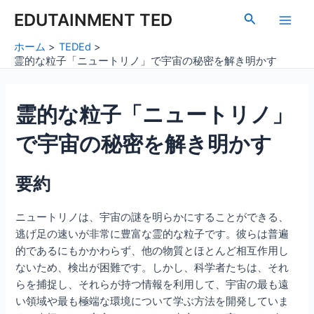
内
Post
Main
EDUTAINMENT TED
検
容
navigation
索
Men
を
ホーム
TEDEd
ス
霊的な粒子「ニュートリノ」で宇宙の秘密を解き明かす
キ
ッ
霊的な粒子「ニュートリノ」
プ
で宇宙の秘密を解き明かす
要約
ニュートリノは、宇宙の謎を明らかにすることができる、
逃げ足の速いが非常に豊富な霊的な粒子です。彼らは普遍
的であるにもかかわらず、他の物質とほとんど相互作用し
ないため、検出が困難です。しかし、科学者たちは、それ
らを捕捉し、それらが持つ情報を利用して、宇宙の最も遠
い領域や最も極端な環境について学ぶ方法を開発していま