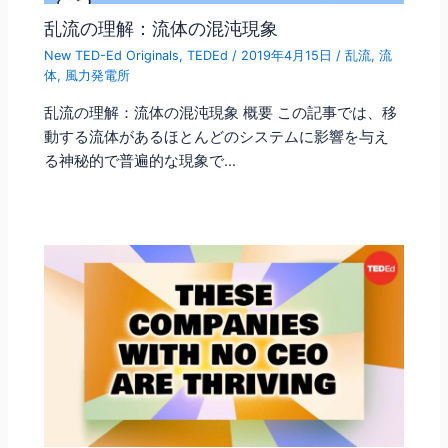
乱流の理解：流体の混沌現象
New TED-Ed Originals
,
TEDEd
/
2019年4月15日
/
乱流
,
流
体
,
風力発電所
乱流の理解：流体の混沌現象 概要 この記事では、移
動する流体があるほとんどのシステムに影響を与え
る神秘的で普遍的な現象で…