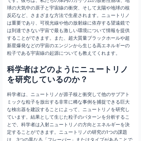
です。彼らは、私たちの体内のカリウムの放射性崩壊、地
球の大気中の原子と宇宙線の衝突、そして太陽や地球の核
反応など、さまざまな方法で生産されます。ニュートリノ
は重要であり、可視光線や他の放射線に依存する望遠鏡で
は到達できない宇宙で最も激しい環境について情報を提供
することができます。また、超大質量ブラックホールや超
新星爆発などの宇宙のエンジンから生じる高エネルギーの
粒子である宇宙線の起源についても教えてくれます。
科学者はどのようにニュートリノ
を研究しているのか？
科学者は、ニュートリノが原子核と衝突して他のサブアト
ミックな粒子を放出する非常に稀な事例を捕捉できる巨大
な検出器を建設することによって、ニュートリノを研究し
ています。結果として生じた粒子のパターンを分析するこ
とで、科学者は入射ニュートリノの方向とエネルギーを決
定することができます。ニュートリノの研究の1つの課題
は、3つの異なる「フレーバー」またはタイプがあることで