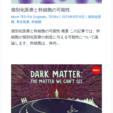
個別化医療と幹細胞の可能性
More TED-Ed Originals
,
TEDEd
/
2013年9月10日
/
個別化医
療
,
再生医療
,
幹細胞
個別化医療と幹細胞の可能性 概要 この記事では、幹
細胞が個別化医療の創造に与える可能性について議
論します。幹細胞は、体内…