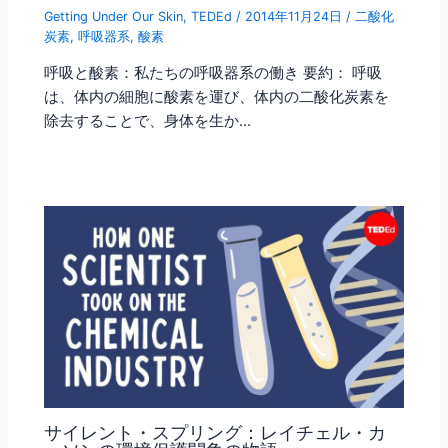
Getting Under Our Skin
,
TEDEd
/
2014年11月24日
/
二酸化
炭素
,
呼吸器系
,
酸素
呼吸と酸素：私たちの呼吸器系の働き 要約： 呼吸
は、体内の細胞に酸素を運び、体内の二酸化炭素を
除去することで、身体を生か…
サイレント・スプリング：レイチェル・カ