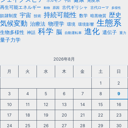
免疫系
ホルモン
予防
再生可能エネルギー
古代ギリシャ
古代ローマ
原因
動物
多様性
持続可能性
歴史
宇宙
数学
奴隷制度
暗黒物質
技術
生態系
気候変動
治療法
物理学
環境
環境影響
科学
進化
脳
遺伝子
生物多様性
神話
自動運転車
重力
量子力学
2026年8月
月
火
水
木
金
土
日
1
2
3
4
5
6
7
8
9
10
11
12
13
14
15
16
17
18
19
20
21
22
23
24
25
26
27
28
29
30