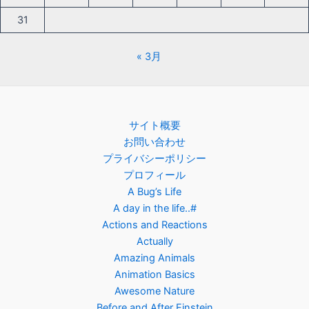
31
« 3月
サイト概要
お問い合わせ
プライバシーポリシー
プロフィール
A Bug’s Life
A day in the life..#
Actions and Reactions
Actually
Amazing Animals
Animation Basics
Awesome Nature
Before and After Einstein