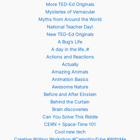
More TED-Ed Originals
Mysteries of Vernacular
Myths from Around the World
National Teacher Day!
New TED-Ed Originals
A Bug’s Life
A day in the life..#
Actions and Reactions
Actually
Amazing Animals
Animation Basics
Awesome Nature
Before and After Einstein
Behind the Curtain
Brain discoveries
Can You Solve This Riddle
CERN + Space-Time 101
Cool new tech
Creative Writing Workshop #CampYouTube #WithMe