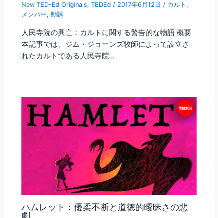
New TED-Ed Originals
,
TEDEd
/
2017年6月12日
/
カルト
,
メンバー
,
勧誘
人民寺院の興亡：カルトに関する警告的な物語 概要
本記事では、ジム・ジョーンズ牧師によって設立さ
れたカルトである人民寺院…
ハムレット：優柔不断と道徳的曖昧さの悲
劇