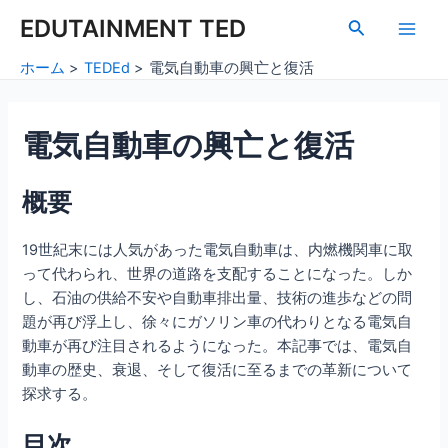
内
Post
Main
EDUTAINMENT TED
検
容
navigation
索
Men
を
ホーム
TEDEd
電気自動車の興亡と復活
ス
キ
ッ
電気自動車の興亡と復活
プ
概要
19世紀末には人気があった電気自動車は、内燃機関車に取
って代わられ、世界の道路を支配することになった。しか
し、石油の供給不安や自動車排出量、技術の進歩などの問
題が再び浮上し、徐々にガソリン車の代わりとなる電気自
動車が再び注目されるようになった。本記事では、電気自
動車の歴史、衰退、そして復活に至るまでの革新について
探求する。
目次