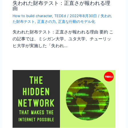
失われた財布テスト：正直さが報われる理
由
How to build character
,
TEDEd
/
2022年8月30日
/
失われ
た財布テスト
,
正直さの力
,
正直な行動のモデル化
失われた財布テスト：正直さが報われる理由 要約 こ
の記事では、ミシガン大学、ユタ大学、チューリッ
ヒ大学が実施した「失われ…