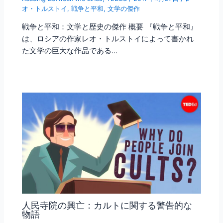
オ・トルストイ
,
戦争と平和
,
文学の傑作
戦争と平和：文学と歴史の傑作 概要 『戦争と平和』
は、ロシアの作家レオ・トルストイによって書かれ
た文学の巨大な作品である…
人民寺院の興亡：カルトに関する警告的な
物語