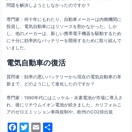
問題を解決しようとしなかったのですか？
専門家：何十年にもわたり、自動車メーカーは内燃機関に
投資し、電気自動車にはリソースを割かなかった。しか
し、他のメーカーは、新しい携帯電子機器を駆動するため
に十分に効率的なバッテリーを開発するために取り組んで
いました。
電気自動車の復活
質問者：効率の悪いバッテリーから現在の電気自動車の革
新まで、どのようにして進化したのですか？
専門家：1990年代にはニッケル・水素電池が市場に導入さ
れ、後にリチウムイオン電池が続きました。カリフォルニ
アのゼロエミッション車両規制や、欧州のCO2排出規
F
T
E
共