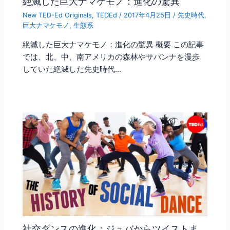
絶滅した巨大ナマケモノ：進化の驚異
New TED-Ed Originals
,
TEDEd
/
2017年4月25日
/
先史時代
,
巨大ナマケモノ
,
生態系
絶滅した巨大ナマケモノ：進化の驚異 概要 この記事
では、北、中、南アメリカの森林やサバンナを漫歩
していた絶滅した先史時代…
社交ダンスの進化：ジュバからツイストま