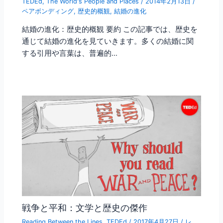
TEDEd
,
The World's People and Places
/
2014年2月13日
/
ペアボンディング
,
歴史的概観
,
結婚の進化
結婚の進化：歴史的概観 要約 この記事では、歴史を
通じて結婚の進化を見ていきます。多くの結婚に関
する引用や言葉は、普遍的…
戦争と平和：文学と歴史の傑作
Reading Between the Lines
,
TEDEd
/
2017年4月27日
/
レ