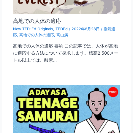
高地での人体の適応
New TED-Ed Originals
,
TEDEd
/
2022年6月28日
/
換気適
応
,
高地での人体の適応
,
高山病
高地での人体の適応 要約 この記事では、人体が高地
に適応する方法について探求します。標高2,500メー
トル以上では、酸素…