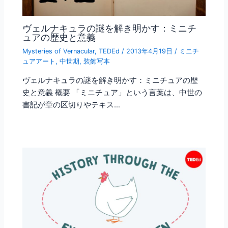
ヴェルナキュラの謎を解き明かす：ミニチ
ュアの歴史と意義
Mysteries of Vernacular
,
TEDEd
/
2013年4月19日
/
ミニチ
ュアアート
,
中世期
,
装飾写本
ヴェルナキュラの謎を解き明かす：ミニチュアの歴
史と意義 概要 「ミニチュア」という言葉は、中世の
書記が章の区切りやテキス…