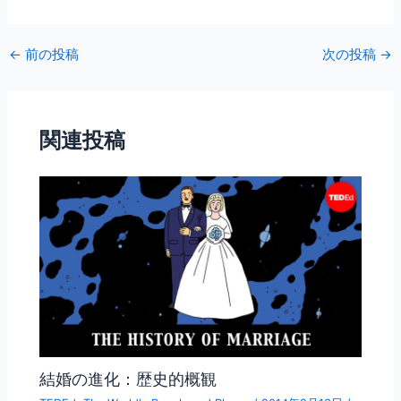
a
w
m
有
c
itt
ai
←
前の投稿
次の投稿
→
e
er
l
b
o
関連投稿
o
k
結婚の進化：歴史的概観