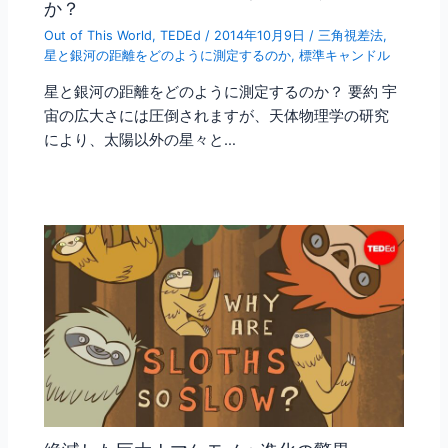
か？
Out of This World
,
TEDEd
/
2014年10月9日
/
三角視差法
,
星と銀河の距離をどのように測定するのか
,
標準キャンドル
星と銀河の距離をどのように測定するのか？ 要約 宇
宙の広大さには圧倒されますが、天体物理学の研究
により、太陽以外の星々と…