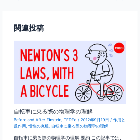
e
er
l
b
o
関連投稿
o
k
自転車に乗る際の物理学の理解
Before and After Einstein
,
TEDEd
/
2012年9月19日
/
作用と
反作用
,
慣性の克服
,
自転車に乗る際の物理学の理解
自転車に乗る際の物理学の理解 要約 この記事では、