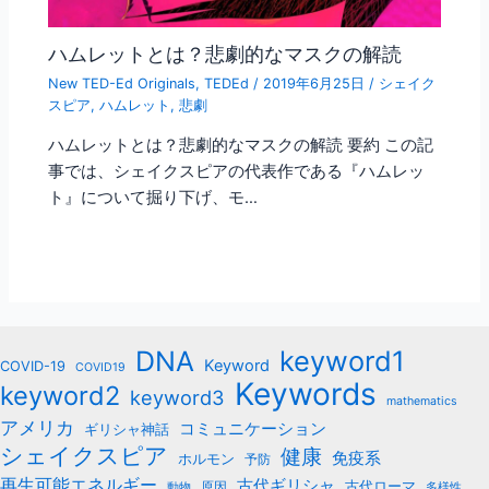
ハムレットとは？悲劇的なマスクの解読
New TED-Ed Originals
,
TEDEd
/
2019年6月25日
/
シェイク
スピア
,
ハムレット
,
悲劇
ハムレットとは？悲劇的なマスクの解読 要約 この記
事では、シェイクスピアの代表作である『ハムレッ
ト』について掘り下げ、モ…
keyword1
DNA
Keyword
COVID-19
COVID19
Keywords
keyword2
keyword3
mathematics
アメリカ
コミュニケーション
ギリシャ神話
シェイクスピア
健康
免疫系
ホルモン
予防
再生可能エネルギー
古代ギリシャ
古代ローマ
原因
動物
多様性