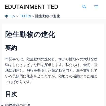
内
Post
Main
EDUTAINMENT TED
検
容
navigation
索
Men
を
ホーム
TEDEd
陸生動物の進化
ス
キ
ッ
陸生動物の進化
プ
要約
本記事では、陸生動物の進化と、海から陸地への大胆な移
動をしたさまざまな門を探求します。私たちは、最初に陸
地に到達し、飛行を発明した節足動物門と、海を支配して
いる貝類門に焦点を当てますが、陸地での活動はまだ始ま
ったばかりです。
目次
動物生命の起源