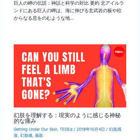
巨人の岬の伝説：神話と科学の対比 要約 北アイルラ
ンドにある巨人の岬は、海に伸びる玄武岩の板や柱
からなる息をのむような地…
幻肢を理解する：現実のように感じる神秘
的な痛み
Getting Under Our Skin
,
TEDEd
/
2018年10月4日
/
幻肢感
覚
,
幻肢痛
,
義肢