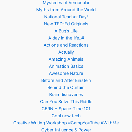
Mysteries of Vernacular
Myths from Around the World
National Teacher Day!
New TED-Ed Originals
A Bug’s Life
A day in the life..#
Actions and Reactions
Actually
Amazing Animals
Animation Basics
Awesome Nature
Before and After Einstein
Behind the Curtain
Brain discoveries
Can You Solve This Riddle
CERN + Space-Time 101
Cool new tech
Creative Writing Workshop #CampYouTube #WithMe
Cyber-Influence & Power