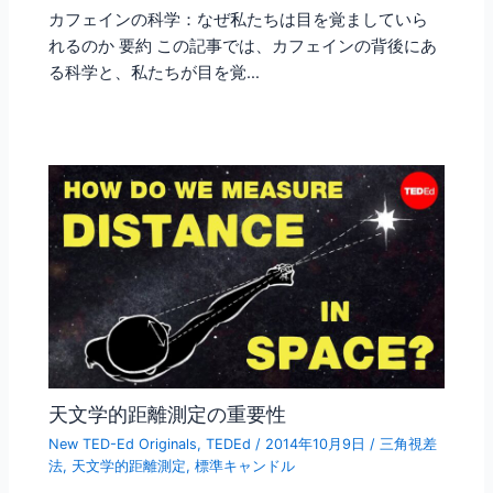
カフェインの科学：なぜ私たちは目を覚ましていら
れるのか 要約 この記事では、カフェインの背後にあ
る科学と、私たちが目を覚…
天文学的距離測定の重要性
New TED-Ed Originals
,
TEDEd
/
2014年10月9日
/
三角視差
法
,
天文学的距離測定
,
標準キャンドル