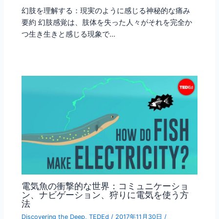
幻肢を理解する：現実のように感じる神秘的な痛み
要約 幻肢感覚は、肢体を失った人々がそれを完全か
つ生き生きと感じる現象で…
電気魚の衝撃的な世界：コミュニケーショ
ン、ナビゲーション、狩りに電気を使う方
法
Discovering the Deep
,
TEDEd
/
2017年11月30日
/