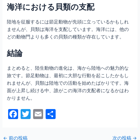
海洋における貝類の支配
陸地を征服するには節足動物が先頭に立っているかもしれ
ませんが、貝類は海洋を支配しています。海洋には、他の
どの動物門よりも多くの貝類の種類が存在しています。
結論
まとめると、陸生動物の進化は、海から陸地への魅力的な
旅です。節足動物は、最初に大胆な行動を起こしたかもし
れませんが、貝類は陸地での活動を始めたばかりです。海
面が上昇し続ける中、誰がこの海洋の支配者になるかはわ
かりません。
F
T
E
共
a
w
m
有
c
itt
ai
←
前の投稿
次の投稿
→