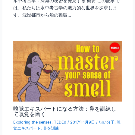
水中考古学：深海の秘密を発見する 概要 この記事で
は、私たちは水中考古学の魅力的な世界を探求しま
す。沈没都市から船の難破…
嗅覚エキスパートになる方法：鼻を訓練し
て嗅覚を磨く
Exploring the senses
,
TEDEd
/
2017年1月9日
/
匂い分子
,
嗅
覚エキスパート
,
鼻を訓練