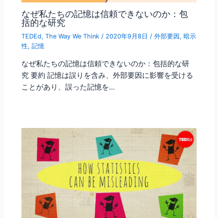
なぜ私たちの記憶は信頼できないのか：包
括的な研究
TEDEd
,
The Way We Think
/
2020年9月8日
/
外部要因
,
暗示
性
,
記憶
なぜ私たちの記憶は信頼できないのか：包括的な研
究 要約 記憶は誤りを含み、外部要因に影響を受ける
ことがあり、誤った記憶を…