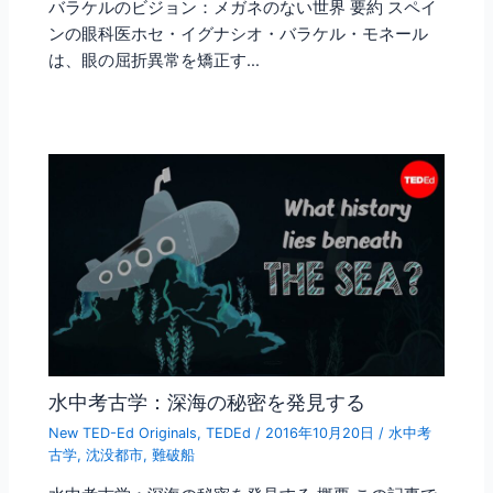
バラケルのビジョン：メガネのない世界 要約 スペイ
ンの眼科医ホセ・イグナシオ・バラケル・モネール
は、眼の屈折異常を矯正す…
水中考古学：深海の秘密を発見する
New TED-Ed Originals
,
TEDEd
/
2016年10月20日
/
水中考
古学
,
沈没都市
,
難破船