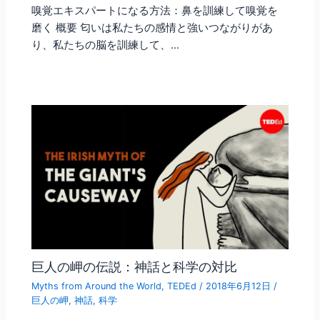
嗅覚エキスパートになる方法：鼻を訓練して嗅覚を
磨く 概要 匂いは私たちの感情と強いつながりがあ
り、私たちの脳を訓練して、…
巨人の岬の伝説：神話と科学の対比
Myths from Around the World
,
TEDEd
/
2018年6月12日
/
巨人の岬
,
神話
,
科学