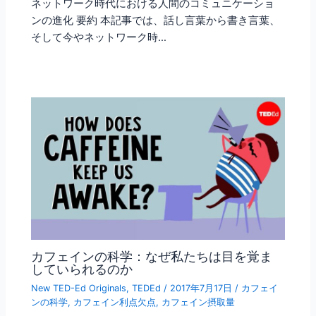
ネットワーク時代における人間のコミュニケーショ
ンの進化 要約 本記事では、話し言葉から書き言葉、
そして今やネットワーク時…
カフェインの科学：なぜ私たちは目を覚ま
していられるのか
New TED-Ed Originals
,
TEDEd
/
2017年7月17日
/
カフェイ
ンの科学
,
カフェイン利点欠点
,
カフェイン摂取量