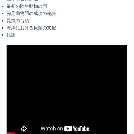
最初の陸生動物の門
節足動物門の成功の秘訣
昆虫の台頭
海洋における貝類の支配
結論