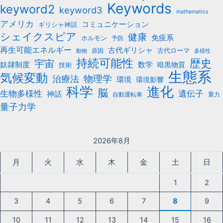
Keywords
keyword2
keyword3
mathematics
アメリカ
コミュニケーション
ギリシャ神話
シェイクスピア
健康
免疫系
ホルモン
予防
再生可能エネルギー
古代ギリシャ
古代ローマ
原因
動物
多様性
持続可能性
歴史
宇宙
数学
奴隷制度
暗黒物質
技術
生態系
気候変動
治療法
物理学
環境
環境影響
科学
進化
脳
遺伝子
生物多様性
神話
自動運転車
重力
量子力学
2026年8月
月
火
水
木
金
土
日
1
2
3
4
5
6
7
8
9
10
11
12
13
14
15
16