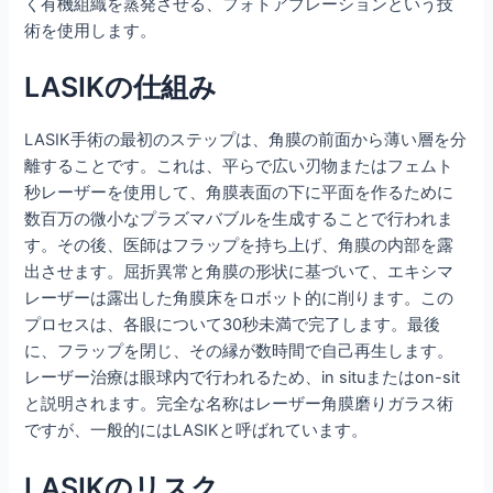
く有機組織を蒸発させる、フォトアブレーションという技
術を使用します。
LASIKの仕組み
LASIK手術の最初のステップは、角膜の前面から薄い層を分
離することです。これは、平らで広い刃物またはフェムト
秒レーザーを使用して、角膜表面の下に平面を作るために
数百万の微小なプラズマバブルを生成することで行われま
す。その後、医師はフラップを持ち上げ、角膜の内部を露
出させます。屈折異常と角膜の形状に基づいて、エキシマ
レーザーは露出した角膜床をロボット的に削ります。この
プロセスは、各眼について30秒未満で完了します。最後
に、フラップを閉じ、その縁が数時間で自己再生します。
レーザー治療は眼球内で行われるため、in situまたはon-sit
と説明されます。完全な名称はレーザー角膜磨りガラス術
ですが、一般的にはLASIKと呼ばれています。
LASIKのリスク