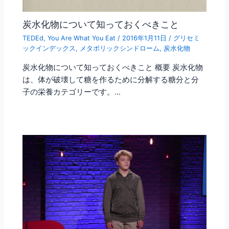
炭水化物について知っておくべきこと
TEDEd
,
You Are What You Eat
/
2016年1月11日
/
グリセミ
ックインデックス
,
メタボリックシンドローム
,
炭水化物
炭水化物について知っておくべきこと 概要 炭水化物
は、体が破壊して糖を作るために分解する糖分と分
子の栄養カテゴリーです。…