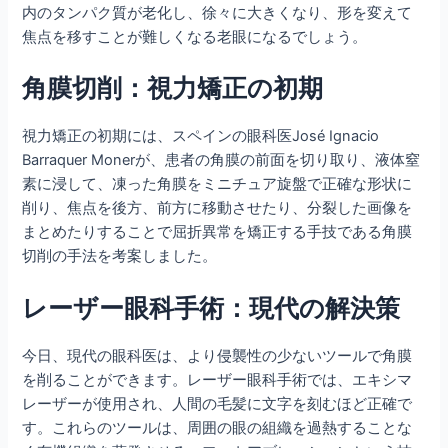
内のタンパク質が老化し、徐々に大きくなり、形を変えて
焦点を移すことが難しくなる老眼になるでしょう。
角膜切削：視力矯正の初期
視力矯正の初期には、スペインの眼科医José Ignacio
Barraquer Monerが、患者の角膜の前面を切り取り、液体窒
素に浸して、凍った角膜をミニチュア旋盤で正確な形状に
削り、焦点を後方、前方に移動させたり、分裂した画像を
まとめたりすることで屈折異常を矯正する手技である角膜
切削の手法を考案しました。
レーザー眼科手術：現代の解決策
今日、現代の眼科医は、より侵襲性の少ないツールで角膜
を削ることができます。レーザー眼科手術では、エキシマ
レーザーが使用され、人間の毛髪に文字を刻むほど正確で
す。これらのツールは、周囲の眼の組織を過熱することな