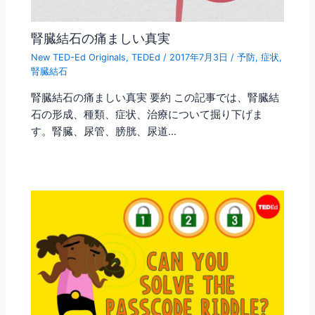
腎臓結石の痛ましい真実
New TED-Ed Originals
,
TEDEd
/
2017年7月3日
/
予防
,
症状
,
腎臓結石
腎臓結石の痛ましい真実 要約 この記事では、腎臓結
石の形成、種類、症状、治療について掘り下げま
す。腎臓、尿管、膀胱、尿道…