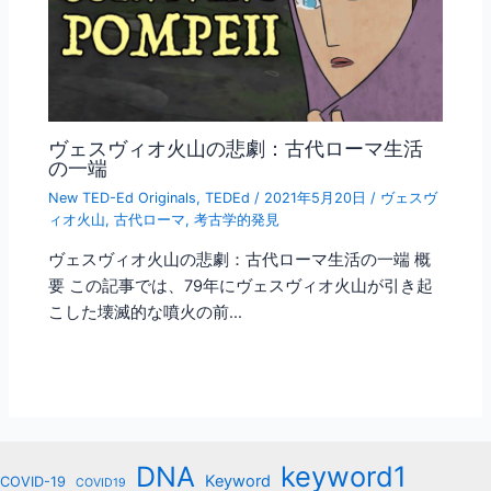
ヴェスヴィオ火山の悲劇：古代ローマ生活
の一端
New TED-Ed Originals
,
TEDEd
/
2021年5月20日
/
ヴェスヴ
ィオ火山
,
古代ローマ
,
考古学的発見
ヴェスヴィオ火山の悲劇：古代ローマ生活の一端 概
要 この記事では、79年にヴェスヴィオ火山が引き起
こした壊滅的な噴火の前…
keyword1
DNA
Keyword
COVID-19
COVID19