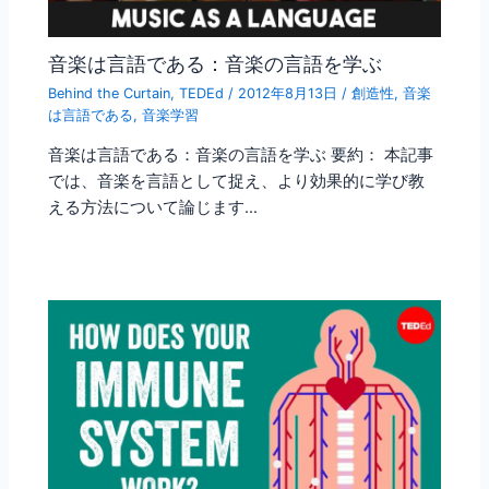
音楽は言語である：音楽の言語を学ぶ
Behind the Curtain
,
TEDEd
/
2012年8月13日
/
創造性
,
音楽
は言語である
,
音楽学習
音楽は言語である：音楽の言語を学ぶ 要約： 本記事
では、音楽を言語として捉え、より効果的に学び教
える方法について論じます…