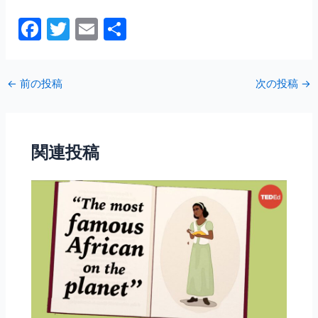
F
T
E
共
a
w
m
有
c
itt
ai
←
前の投稿
次の投稿
→
e
er
l
b
o
関連投稿
o
k