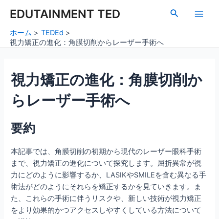
内
Post
Main
EDUTAINMENT TED
検
容
navigation
索
Men
を
ホーム
TEDEd
ス
視力矯正の進化：角膜切削からレーザー手術へ
キ
ッ
視力矯正の進化：角膜切削か
プ
らレーザー手術へ
要約
本記事では、角膜切削の初期から現代のレーザー眼科手術
まで、視力矯正の進化について探究します。屈折異常が視
力にどのように影響するか、LASIKやSMILEを含む異なる手
術法がどのようにそれらを矯正するかを見ていきます。ま
た、これらの手術に伴うリスクや、新しい技術が視力矯正
をより効果的かつアクセスしやすくしている方法について