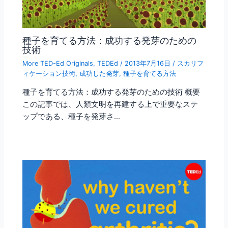
種子を育てる方法：成功する発芽のための
技術
More TED-Ed Originals
,
TEDEd
/
2013年7月16日
/
スカリフ
ィケーション技術
,
成功した発芽
,
種子を育てる方法
種子を育てる方法：成功する発芽のための技術 概要
この記事では、人類文明を再建する上で重要なステ
ップである、種子を発芽さ…