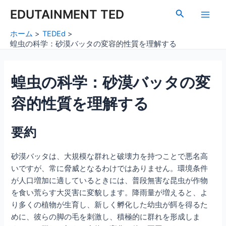
内
Post
Main
EDUTAINMENT TED
検
容
navigation
索
Men
を
ホーム
TEDEd
ス
蝗虫の科学：砂漠バッタの変容的性質を理解する
キ
ッ
蝗虫の科学：砂漠バッタの変
プ
容的性質を理解する
要約
砂漠バッタは、大規模な群れと破壊力を持つことで悪名高
いですが、常に脅威となるわけではありません。環境条件
が人口増加に適しているときには、普段無害な昆虫が作物
を食い荒らす大災害に変貌します。降雨量が増えると、よ
り多くの植物が生育し、新しく孵化した幼虫が餌を得るた
めに、彼らの脚の毛を刺激し、積極的に群れを形成しま