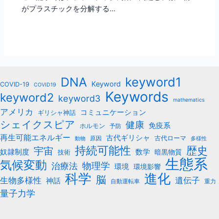
がプラスチックを分解する…
keyword1
DNA
Keyword
COVID-19
COVID19
Keywords
keyword2
keyword3
mathematics
アメリカ
コミュニケーション
ギリシャ神話
シェイクスピア
健康
免疫系
ホルモン
予防
再生可能エネルギー
古代ギリシャ
古代ローマ
原因
動物
多様性
持続可能性
歴史
宇宙
数学
奴隷制度
暗黒物質
技術
生態系
気候変動
治療法
物理学
環境
環境影響
科学
進化
脳
遺伝子
生物多様性
神話
自動運転車
重力
量子力学