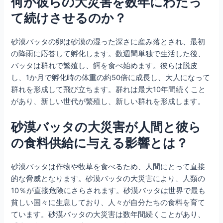
何が彼らの大災害を数年にわたっ
て続けさせるのか？
砂漠バッタの卵は砂漠の湿った深さに産み落とされ、最初
の降雨に応答して孵化します。数週間単独で生活した後、
バッタは群れで繁殖し、餌を食べ始めます。彼らは脱皮
し、1か月で孵化時の体重の約50倍に成長し、大人になって
群れを形成して飛び立ちます。群れは最大10年間続くこと
があり、新しい世代が繁殖し、新しい群れを形成します。
砂漠バッタの大災害が人間と彼ら
の食料供給に与える影響とは？
砂漠バッタは作物や牧草を食べるため、人間にとって直接
的な脅威となります。砂漠バッタの大災害により、人類の
10％が直接危険にさらされます。砂漠バッタは世界で最も
貧しい国々に生息しており、人々が自分たちの食料を育て
ています。砂漠バッタの大災害は数年間続くことがあり、