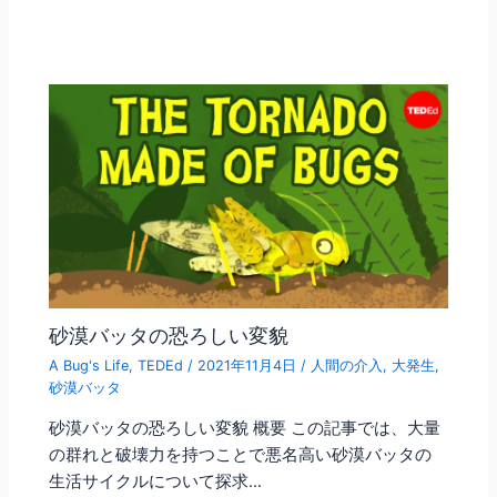
砂漠バッタの恐ろしい変貌
A Bug's Life
,
TEDEd
/
2021年11月4日
/
人間の介入
,
大発生
,
砂漠バッタ
砂漠バッタの恐ろしい変貌 概要 この記事では、大量
の群れと破壊力を持つことで悪名高い砂漠バッタの
生活サイクルについて探求…