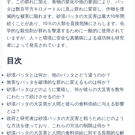
す。この群れに加え、食物の変化や他の要因により、バッ
タは数百平方キロメートルに及ぶ群れに変容し、作物を壊
滅的な被害に陥れます。砂漠バッタの大災害は最大10年間
続くことがあり、10％の人類を直接危険にさらします。化
学的な殺虫剤が群れを撃退するために一般的に使用されて
いますが、人々と環境に安全な真菌病による成功例も研究
者によって発見されています。
目次
砂漠バッタとは何か、他のバッタとどう違うのか？
無害なバッタを破壊的な群れに変えるものは何か？
砂漠バッタはどのように繁殖し、何が彼らの大災害を数年
にわたって続けさせるのか？
砂漠バッタの大災害が人間と彼らの食料供給に与える影響
とは？
政府と研究者は砂漠バッタの大災害と戦うためにどのよう
な方法を使っており、これらの方法の制限は何か？
砂漠バッタの大災害と人間の食料供給に対する長期的な解