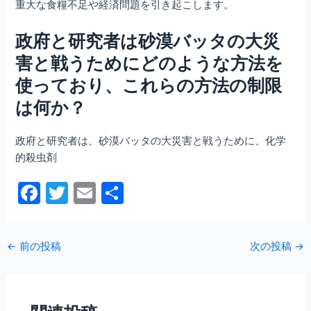
重大な食糧不足や経済問題を引き起こします。
政府と研究者は砂漠バッタの大災
害と戦うためにどのような方法を
使っており、これらの方法の制限
は何か？
政府と研究者は、砂漠バッタの大災害と戦うために、化学
的殺虫剤
F
T
E
共
a
w
m
有
c
itt
ai
←
前の投稿
次の投稿
→
e
er
l
b
o