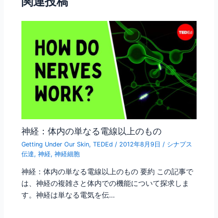
関連投稿
o
k
神経：体内の単なる電線以上のもの
Getting Under Our Skin
,
TEDEd
/
2012年8月9日
/
シナプス
伝達
,
神経
,
神経細胞
神経：体内の単なる電線以上のもの 要約 この記事で
は、神経の複雑さと体内での機能について探求しま
す。神経は単なる電気を伝…