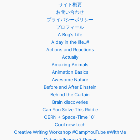
サイト概要
お問い合わせ
プライバシーポリシー
プロフィール
A Bug’s Life
A day in the life..#
Actions and Reactions
Actually
Amazing Animals
Animation Basics
Awesome Nature
Before and After Einstein
Behind the Curtain
Brain discoveries
Can You Solve This Riddle
CERN + Space-Time 101
Cool new tech
Creative Writing Workshop #CampYouTube #WithMe
Cyber-Influence & Power