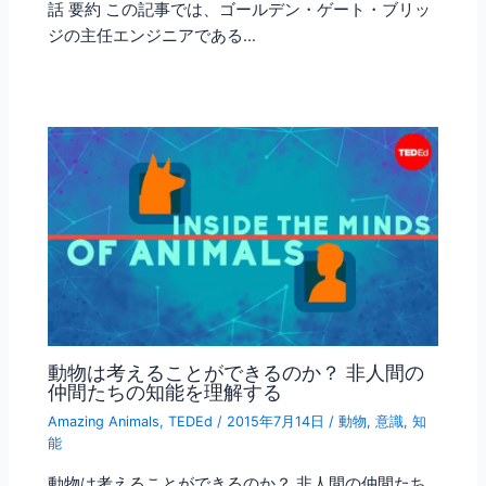
話 要約 この記事では、ゴールデン・ゲート・ブリッ
ジの主任エンジニアである…
動物は考えることができるのか？ 非人間の
仲間たちの知能を理解する
Amazing Animals
,
TEDEd
/
2015年7月14日
/
動物
,
意識
,
知
能
動物は考えることができるのか？ 非人間の仲間たち