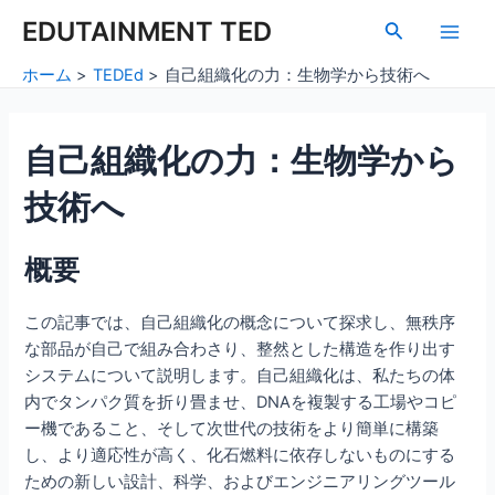
内
Post
Main
EDUTAINMENT TED
検
容
navigation
索
Men
を
ホーム
TEDEd
自己組織化の力：生物学から技術へ
ス
キ
ッ
自己組織化の力：生物学から
プ
技術へ
概要
この記事では、自己組織化の概念について探求し、無秩序
な部品が自己で組み合わさり、整然とした構造を作り出す
システムについて説明します。自己組織化は、私たちの体
内でタンパク質を折り畳ませ、DNAを複製する工場やコピ
ー機であること、そして次世代の技術をより簡単に構築
し、より適応性が高く、化石燃料に依存しないものにする
ための新しい設計、科学、およびエンジニアリングツール