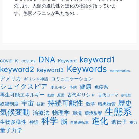
の肌は、人類の適応性と進化の物語を語っていま
す。色素メラニンが私たちの…
keyword1
DNA
Keyword
COVID-19
COVID19
Keywords
keyword2
keyword3
mathematics
アメリカ
コミュニケーション
ギリシャ神話
シェイクスピア
健康
免疫系
ホルモン
予防
再生可能エネルギー
古代ギリシャ
古代ローマ
原因
動物
多様性
持続可能性
歴史
宇宙
数学
奴隷制度
暗黒物質
技術
生態系
気候変動
治療法
物理学
環境
環境影響
科学
進化
脳
遺伝子
生物多様性
神話
自動運転車
重力
量子力学