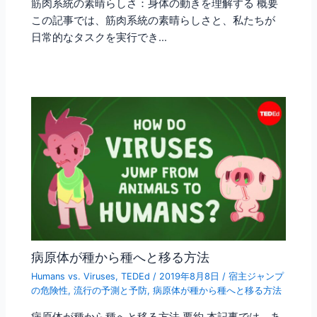
筋肉系統の素晴らしさ：身体の動きを理解する 概要
この記事では、筋肉系統の素晴らしさと、私たちが
日常的なタスクを実行でき…
病原体が種から種へと移る方法
Humans vs. Viruses
,
TEDEd
/
2019年8月8日
/
宿主ジャンプ
の危険性
,
流行の予測と予防
,
病原体が種から種へと移る方法
病原体が種から種へと移る方法 要約 本記事では、あ