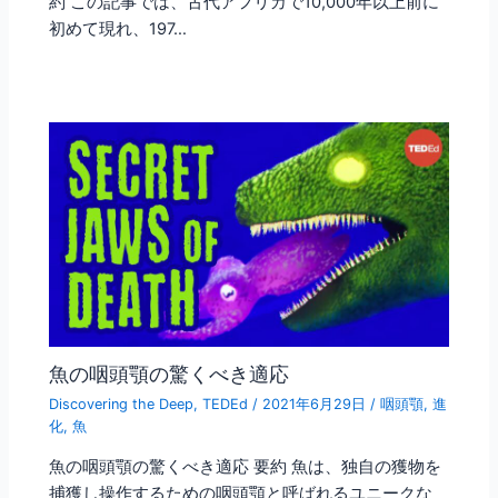
約 この記事では、古代アフリカで10,000年以上前に
初めて現れ、197…
魚の咽頭顎の驚くべき適応
Discovering the Deep
,
TEDEd
/
2021年6月29日
/
咽頭顎
,
進
化
,
魚
魚の咽頭顎の驚くべき適応 要約 魚は、独自の獲物を
捕獲し操作するための咽頭顎と呼ばれるユニークな