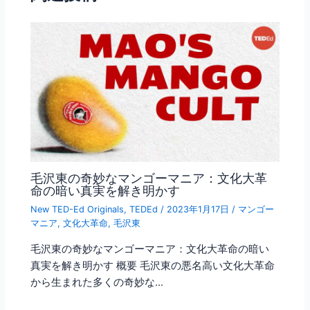
o
k
毛沢東の奇妙なマンゴーマニア：文化大革
命の暗い真実を解き明かす
New TED-Ed Originals
,
TEDEd
/
2023年1月17日
/
マンゴー
マニア
,
文化大革命
,
毛沢東
毛沢東の奇妙なマンゴーマニア：文化大革命の暗い
真実を解き明かす 概要 毛沢東の悪名高い文化大革命
から生まれた多くの奇妙な…