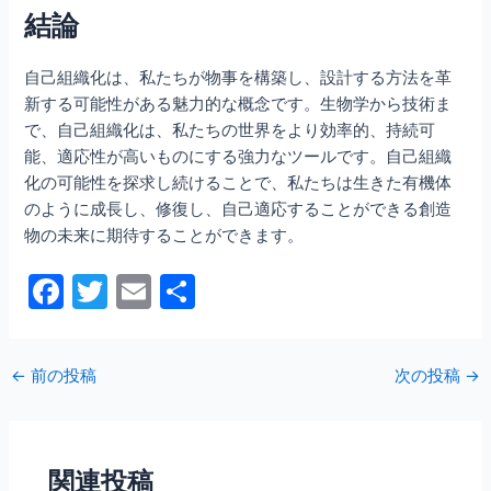
結論
自己組織化は、私たちが物事を構築し、設計する方法を革
新する可能性がある魅力的な概念です。生物学から技術ま
で、自己組織化は、私たちの世界をより効率的、持続可
能、適応性が高いものにする強力なツールです。自己組織
化の可能性を探求し続けることで、私たちは生きた有機体
のように成長し、修復し、自己適応することができる創造
物の未来に期待することができます。
F
T
E
共
a
w
m
有
c
itt
ai
←
前の投稿
次の投稿
→
e
er
l
b
o
関連投稿