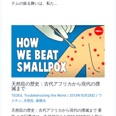
テムの振る舞いは、私た…
天然痘の歴史：古代アフリカから現代の撲
滅まで
TEDEd
,
Troubleshooting the World
/
2013年10月28日
/
ワ
クチン
,
天然痘
,
接種法
天然痘の歴史：古代アフリカから現代の撲滅まで 要