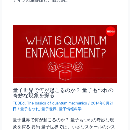
ティブの重要性と、個人的…
量子世界で何が起こるのか？ 量子もつれの
奇妙な現象を探る
TEDEd
,
The basics of quantum mechanics
/
2014年8月21
日
/
量子もつれ
,
量子世界
,
量子情報科学
量子世界で何が起こるのか？ 量子もつれの奇妙な現
象を探る 要約 量子世界では、小さなスケールのシス