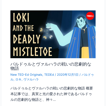
バルドゥルとヴァルハラの戦いの悲劇的な
物語
New TED-Ed Originals
,
TEDEd
/
2020年12月1日
/
バルドゥ
ル
,
ロキ
,
ヴァルハラ
バルドゥルとヴァルハラの戦いの悲劇的な物語 概要
本記事では、真実と光の愛された神であるバルドゥ
ルの悲劇的な物語と、神々…