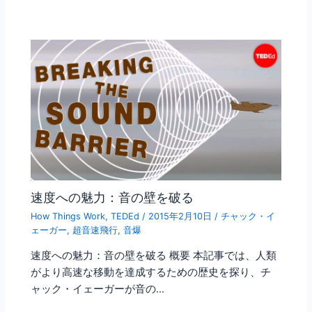
速度への魅力：音の壁を破る
How Things Work
,
TEDEd
/
2015年2月10日
/
チャック・イ
ェーガー
,
超音速飛行
,
音爆
速度への魅力：音の壁を破る 概要 本記事では、人類
がより高速な移動を達成するための歴史を探り、チ
ャック・イェーガーが音の…