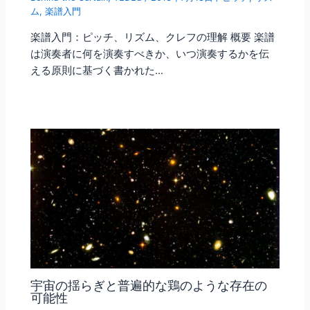
ム
,
楽譜入門
楽譜入門：ピッチ、リズム、クレフの理解 概要 楽譜
は演奏者に何を演奏すべきか、いつ演奏するかを伝
える原則に基づく書かれた…
宇宙の揺らぎと普遍的な鶏のような存在の
可能性