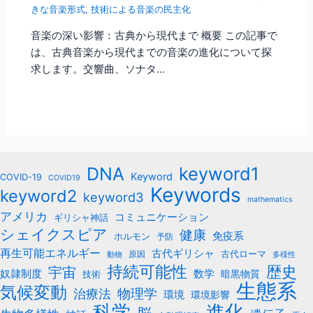
きな音楽形式
,
技術による音楽の民主化
音楽の深い影響：古典から現代まで 概要 この記事で
は、古典音楽から現代までの音楽の進化について探
求します。交響曲、ソナタ…
keyword1
DNA
Keyword
COVID-19
COVID19
Keywords
keyword2
keyword3
mathematics
アメリカ
コミュニケーション
ギリシャ神話
シェイクスピア
健康
免疫系
ホルモン
予防
再生可能エネルギー
古代ギリシャ
古代ローマ
原因
動物
多様性
持続可能性
歴史
宇宙
数学
奴隷制度
暗黒物質
技術
生態系
気候変動
治療法
物理学
環境
環境影響
科学
進化