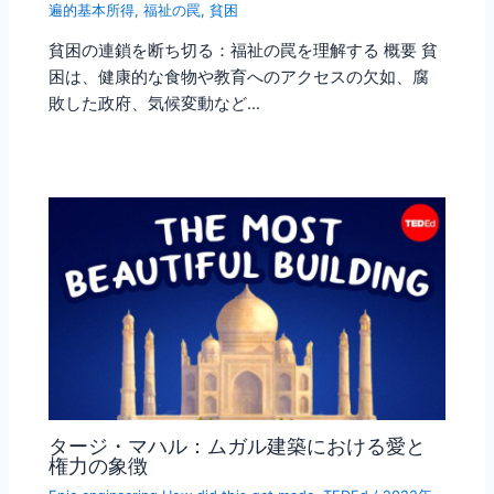
遍的基本所得
,
福祉の罠
,
貧困
貧困の連鎖を断ち切る：福祉の罠を理解する 概要 貧
困は、健康的な食物や教育へのアクセスの欠如、腐
敗した政府、気候変動など…
タージ・マハル：ムガル建築における愛と
権力の象徴