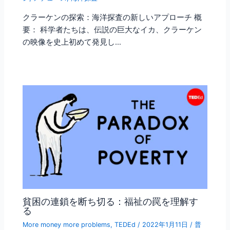
クラーケンの探索：海洋探査の新しいアプローチ 概
要： 科学者たちは、伝説の巨大なイカ、クラーケン
の映像を史上初めて発見し…
貧困の連鎖を断ち切る：福祉の罠を理解す
る
More money more problems
,
TEDEd
/
2022年1月11日
/
普