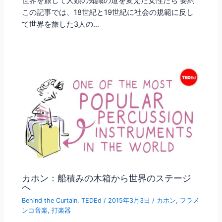
世界を旅して人類の知識の道を変えた女性たち 要約
この記事では、18世紀と19世紀に社会の規範に反し
て世界を旅した3人の…
カホン：船積みの木箱から世界のステージ
へ
Behind the Curtain
,
TEDEd
/
2015年3月3日
/
カホン
,
フラメ
ンコ音楽
,
打楽器