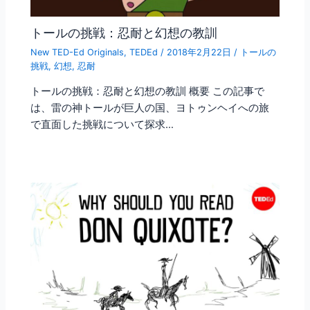
トールの挑戦：忍耐と幻想の教訓
New TED-Ed Originals
,
TEDEd
/
2018年2月22日
/
トールの
挑戦
,
幻想
,
忍耐
トールの挑戦：忍耐と幻想の教訓 概要 この記事で
は、雷の神トールが巨人の国、ヨトゥンヘイへの旅
で直面した挑戦について探求…