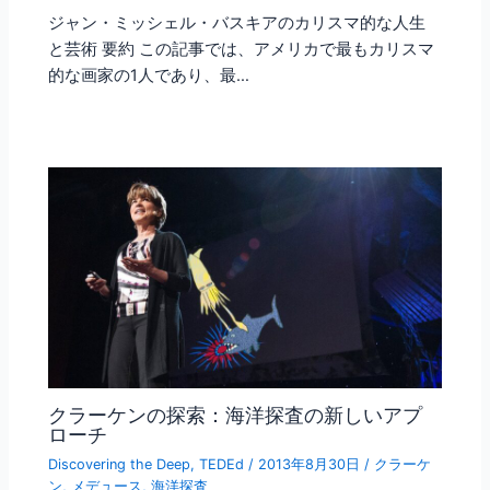
ジャン・ミッシェル・バスキアのカリスマ的な人生
と芸術 要約 この記事では、アメリカで最もカリスマ
的な画家の1人であり、最…
クラーケンの探索：海洋探査の新しいアプ
ローチ
Discovering the Deep
,
TEDEd
/
2013年8月30日
/
クラーケ
ン
,
メデュース
,
海洋探査