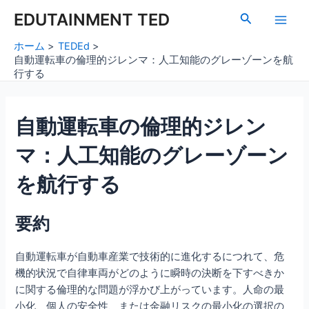
内
Post
Main
EDUTAINMENT TED
検
容
navigation
索
Men
を
ホーム
TEDEd
ス
自動運転車の倫理的ジレンマ：人工知能のグレーゾーンを航
キ
行する
ッ
プ
自動運転車の倫理的ジレン
マ：人工知能のグレーゾーン
を航行する
要約
自動運転車が自動車産業で技術的に進化するにつれて、危
機的状況で自律車両がどのように瞬時の決断を下すべきか
に関する倫理的な問題が浮かび上がっています。人命の最
小化、個人の安全性、または金融リスクの最小化の選択の