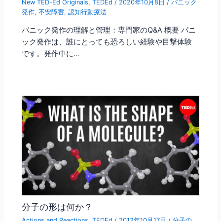
New TED-Ed Originals
,
TEDEd
/
2020年10月8日
/
パニック
発作
,
不安障害
,
認知行動療法
パニック発作の理解と管理：専門家のQ&A 概要 パニ
ック発作は、誰にとっても恐ろしい経験や目撃体験
です。発作中に…
分子の形は何か？
Actions and Reactions
,
TEDEd
/
2013年10月17日
/
分子の