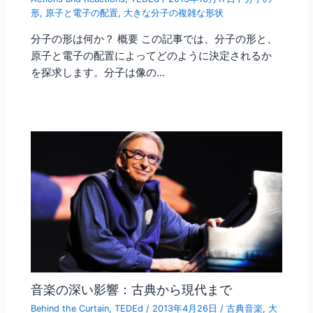
形
,
原子と電子の配置
,
大きな分子の複雑な形状
分子の形は何か？ 概要 この記事では、分子の形と、
原子と電子の配置によってどのように決定されるか
を探求します。分子は像の…
音楽の深い影響：古典から現代まで
Behind the Curtain
,
TEDEd
/
2013年4月26日
/
古典音楽
,
大