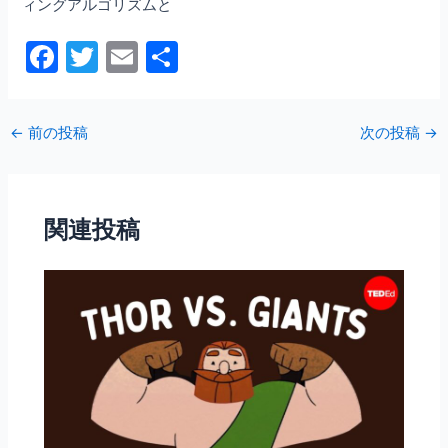
ィングアルゴリズムと
F
T
E
共
a
w
m
有
c
itt
ai
←
前の投稿
次の投稿
→
e
er
l
b
o
関連投稿
o
k