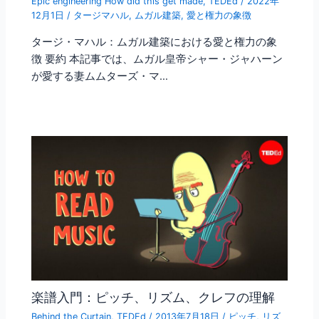
Epic engineering How did this get made
,
TEDEd
/
2022年
12月1日
/
タージマハル
,
ムガル建築
,
愛と権力の象徴
タージ・マハル：ムガル建築における愛と権力の象
徴 要約 本記事では、ムガル皇帝シャー・ジャハーン
が愛する妻ムムターズ・マ…
楽譜入門：ピッチ、リズム、クレフの理解
Behind the Curtain
,
TEDEd
/
2013年7月18日
/
ピッチ
,
リズ