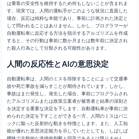
は乗客の安全性を維持するため何もしないことが含まれま
す。現実では、人間の運転手がこのような状況に直面した
場合、反応は純粋な本能であり、事前に計画された決定と
して問われることはありません。しかし、プログラマーが
自動運転車に反応する方法を指示するアルゴリズムを作成
すると、その行動は事前に数か月または数年前に決定され
た殺人行為として分類される可能性があります。
人間の反応性とAIの意思決定
自動運転車は、人間のミスを排除することによって交通事
故や死亡事故を減らすことが期待されています。しかし、
事故はまだ発生し、発生した場合、事前にプログラムされ
たアルゴリズムまたは政策立案者が被害者と結果の深刻さ
を決定する重要な決定を下します。自動運転車が事前に決
められた決定を下すことができる一方、人間のミスはパニ
ックに陥った反射的な動きを特徴とします。また、人工知
能が優れた意思決定能力を示していたとしても、しばしば
曖昧で主観的な道徳的判断と同等であるとは限りません。