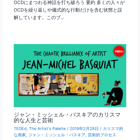
OCDにまつわる神話を打ち破ろう 要約 多くの人々が
OCDを繰り返しや儀式的な行動だけを含む状態と誤
解しています。このブ…
ジャン・ミッシェル・バスキアのカリスマ
的な人生と芸術
TEDEd
,
The Artist's Palette
/
2019年2月28日
/
カリスマ的
な画家
,
ジャン・ミッシェル・バスキア
,
芸術的プロセス