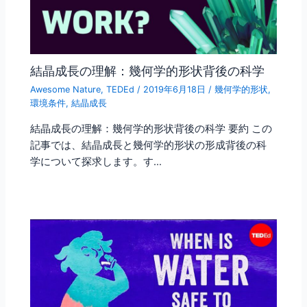
結晶成長の理解：幾何学的形状背後の科学
Awesome Nature
,
TEDEd
/
2019年6月18日
/
幾何学的形状
,
環境条件
,
結晶成長
結晶成長の理解：幾何学的形状背後の科学 要約 この
記事では、結晶成長と幾何学的形状の形成背後の科
学について探求します。す…