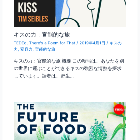
キスの力：官能的な旅
TEDEd
,
There's a Poem for That
/
2019年4月1日
/
キスの
力
,
変容力
,
官能的な旅
キスの力：官能的な旅 概要 この転写は、あなたを別
の世界に運ぶことができるキスの強烈な情熱を探求
しています。話者は、野生…