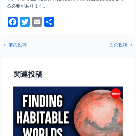
る必要があります。
F
T
E
共
a
w
m
有
c
itt
ai
←
前の投稿
次の投稿
→
e
er
l
b
o
関連投稿
o
k