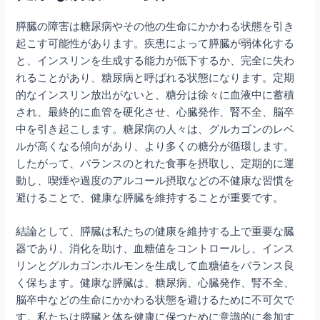
膵臓の障害は糖尿病やその他の生命にかかわる状態を引き
起こす可能性があります。疾患によって膵臓が弱体化する
と、インスリンを生成する能力が低下するか、完全に失わ
れることがあり、糖尿病と呼ばれる状態になります。定期
的なインスリン放出がないと、糖分は徐々に血液中に蓄積
され、最終的に血管を硬化させ、心臓発作、腎不全、脳卒
中を引き起こします。糖尿病の人々は、グルカゴンのレベ
ルが高くなる傾向があり、より多くの糖分が循環します。
したがって、バランスのとれた食事を摂取し、定期的に運
動し、喫煙や過度のアルコール摂取などの不健康な習慣を
避けることで、健康な膵臓を維持することが重要です。
結論として、膵臓は私たちの健康を維持する上で重要な臓
器であり、消化を助け、血糖値をコントロールし、インス
リンとグルカゴンホルモンを生成して血糖値をバランス良
く保ちます。健康な膵臓は、糖尿病、心臓発作、腎不全、
脳卒中などの生命にかかわる状態を避けるために不可欠で
す。私たちは膵臓と体を健康に保つために意識的に参加す