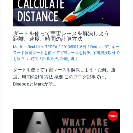
ダートを使って宇宙レースを解決しよう：
距離、速度、時間の計算方法
Math in Real Life
,
TEDEd
/
2013年9月6日
/
DequalsRT
,
キー
ワード候補ダートを使って宇宙レースを解決
,
宇宙競技以外で
も役立つ
,
時間の計算方法
,
距離
,
速度
ダートを使って宇宙レースを解決しよう：距離、速
度、時間の計算方法 概要 このブログ記事では、
BleebopとMarkが所…