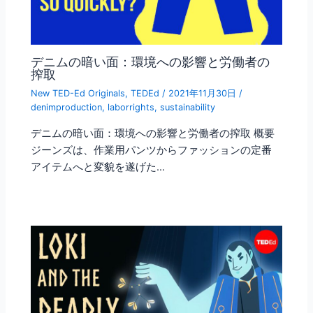
デニムの暗い面：環境への影響と労働者の
搾取
New TED-Ed Originals
,
TEDEd
/
2021年11月30日
/
denimproduction
,
laborrights
,
sustainability
デニムの暗い面：環境への影響と労働者の搾取 概要
ジーンズは、作業用パンツからファッションの定番
アイテムへと変貌を遂げた…