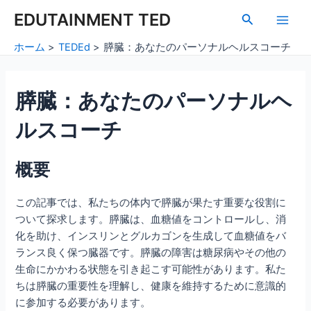
内
Post
Main
EDUTAINMENT TED
検
容
navigation
索
Men
を
ホーム
TEDEd
膵臓：あなたのパーソナルヘルスコーチ
ス
キ
ッ
膵臓：あなたのパーソナルヘ
プ
ルスコーチ
概要
この記事では、私たちの体内で膵臓が果たす重要な役割に
ついて探求します。膵臓は、血糖値をコントロールし、消
化を助け、インスリンとグルカゴンを生成して血糖値をバ
ランス良く保つ臓器です。膵臓の障害は糖尿病やその他の
生命にかかわる状態を引き起こす可能性があります。私た
ちは膵臓の重要性を理解し、健康を維持するために意識的
に参加する必要があります。