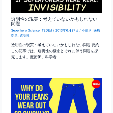
透明性の現実：考えていないかもしれない
問題
Superhero Science
,
TEDEd
/
2013年6月27日
/
不便さ
,
医療
課題
,
透明性
透明性の現実：考えていないかもしれない問題 要約
この記事では、透明性の概念とそれに伴う問題を探
究します。魔術師、科学者…