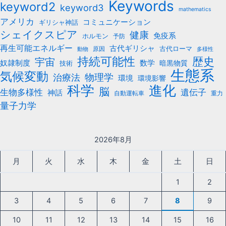
Keywords
keyword2
keyword3
mathematics
アメリカ
コミュニケーション
ギリシャ神話
シェイクスピア
健康
免疫系
ホルモン
予防
再生可能エネルギー
古代ギリシャ
古代ローマ
原因
動物
多様性
持続可能性
歴史
宇宙
数学
奴隷制度
暗黒物質
技術
生態系
気候変動
治療法
物理学
環境
環境影響
科学
進化
脳
遺伝子
生物多様性
神話
自動運転車
重力
量子力学
2026年8月
月
火
水
木
金
土
日
1
2
3
4
5
6
7
8
9
10
11
12
13
14
15
16