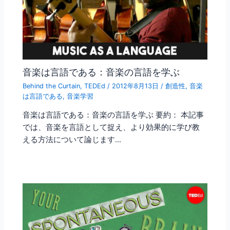
音楽は言語である：音楽の言語を学ぶ
Behind the Curtain
,
TEDEd
/
2012年8月13日
/
創造性
,
音楽
は言語である
,
音楽学習
音楽は言語である：音楽の言語を学ぶ 要約： 本記事
では、音楽を言語として捉え、より効果的に学び教
える方法について論じます…