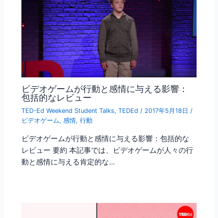
ビデオゲームが行動と感情に与える影響：
包括的なレビュー
TED-Ed Weekend Student Talks
,
TEDEd
/
2017年5月18日
/
ビデオゲーム
,
感情
,
行動
ビデオゲームが行動と感情に与える影響：包括的な
レビュー 要約 本記事では、ビデオゲームが人々の行
動と感情に与える肯定的な…