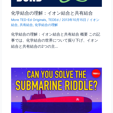
化学結合の理解：イオン結合と共有結合
More TED-Ed Originals
,
TEDEd
/
2013年10月15日
/
イオン
結合
,
共有結合
,
化学結合の理解
化学結合の理解：イオン結合と共有結合 概要 この記
事では、化学結合の世界について掘り下げ、イオン
結合と共有結合の2つの主…