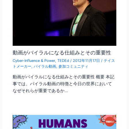
動画がバイラルになる仕組みとその重要性
Cyber-Influence & Power
,
TEDEd
/
2012年11月17日
/
テイス
トメーカー
,
バイラル動画
,
参加コミュニティ
動画がバイラルになる仕組みとその重要性 概要 本記
事では、バイラル動画の特徴と今日の世界において
なぜそれらが重要であるか…