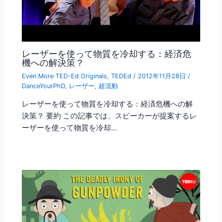
レーザーを使って物質を冷却する：経済危
機への解決策？
Even More TED-Ed Originals
,
TEDEd
/
2012年11月28日
/
DanceYourPhD
,
レーザー
,
超流動
レーザーを使って物質を冷却する：経済危機への解
決策？ 要約 この記事では、スピーカーが提案するレ
ーザーを使って物質を冷却…