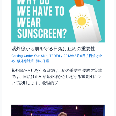
紫外線から肌を守る日焼け止めの重要性
Getting Under Our Skin
,
TEDEd
/
2013年8月6日
/
日焼け止
め
,
紫外線対策
,
肌の保護
紫外線から肌を守る日焼け止めの重要性 要約 本記事
では、日焼け止めが紫外線から肌を守る重要性につ
いて説明します。物理的ブ…