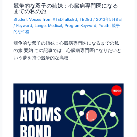
競争的な双子の姉妹：心臓病専門医になる
までの私の旅
Student Voices from #TEDTalksEd
,
TEDEd
/
2013年5月8日
/
Keyword
,
Lange
,
Medical
,
ProgramKeyword
,
Youth
,
競争
的な性格
競争的な双子の姉妹：心臓病専門医になるまでの私
の旅 要約 この記事では、心臓病専門医になりたいと
いう夢を持つ競争的な高校…