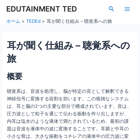
内
Post
Main
EDUTAINMENT TED
検
容
navigation
索
Men
を
ホーム
TEDEd
耳が聞く仕組み – 聴覚系への旅
ス
キ
ッ
耳が聞く仕組み – 聴覚系への
プ
旅
概要
聴覚系は、音波を処理し、脳が特定の音として解釈できる
神経信号に変換する役割を担います。この複雑なシステム
は、耳と脳の2つの主要な部分で構成されています。音は、
圧力波として粒子を通じて伝わる振動を作り出しますが、
内耳は塩水のような液体で満たされているため、最初の課
題は音波を液体中の波に変換することです。耳膜と中耳の
小さな骨は、大きな振動をコチレアの液体中の圧力波に変