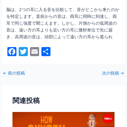
脳は、2つの耳に入る音を比較して、音がどこから来たのか
を特定します。直前からの音は、両耳に同時に到達し、両
耳で同じ強度で聞こえます。しかし、片側からの低周波の
音は、遠い方の耳よりも近い方の耳に微秒単位で先に届
き、高周波の音は、頭部によって遠い方の耳から遮られ
F
T
E
共
a
w
m
有
c
itt
ai
←
前の投稿
次の投稿
→
e
er
l
b
o
関連投稿
o
k