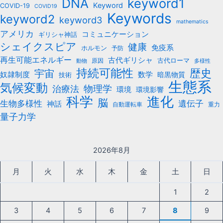
keyword1
DNA
Keyword
COVID-19
COVID19
Keywords
keyword2
keyword3
mathematics
アメリカ
コミュニケーション
ギリシャ神話
シェイクスピア
健康
免疫系
ホルモン
予防
再生可能エネルギー
古代ギリシャ
古代ローマ
原因
動物
多様性
持続可能性
歴史
宇宙
数学
奴隷制度
暗黒物質
技術
生態系
気候変動
治療法
物理学
環境
環境影響
科学
進化
脳
遺伝子
生物多様性
神話
自動運転車
重力
量子力学
2026年8月
月
火
水
木
金
土
日
1
2
3
4
5
6
7
8
9