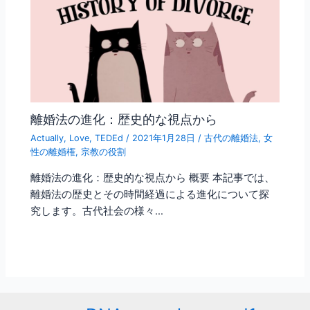
離婚法の進化：歴史的な視点から
Actually
,
Love
,
TEDEd
/
2021年1月28日
/
古代の離婚法
,
女
性の離婚権
,
宗教の役割
離婚法の進化：歴史的な視点から 概要 本記事では、
離婚法の歴史とその時間経過による進化について探
究します。古代社会の様々…