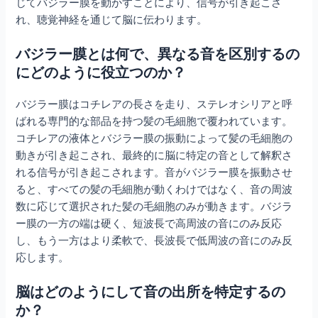
じてバジラー膜を動かすことにより、信号が引き起こさ
れ、聴覚神経を通じて脳に伝わります。
バジラー膜とは何で、異なる音を区別するの
にどのように役立つのか？
バジラー膜はコチレアの長さを走り、ステレオシリアと呼
ばれる専門的な部品を持つ髪の毛細胞で覆われています。
コチレアの液体とバジラー膜の振動によって髪の毛細胞の
動きが引き起こされ、最終的に脳に特定の音として解釈さ
れる信号が引き起こされます。音がバジラー膜を振動させ
ると、すべての髪の毛細胞が動くわけではなく、音の周波
数に応じて選択された髪の毛細胞のみが動きます。バジラ
ー膜の一方の端は硬く、短波長で高周波の音にのみ反応
し、もう一方はより柔軟で、長波長で低周波の音にのみ反
応します。
脳はどのようにして音の出所を特定するの
か？