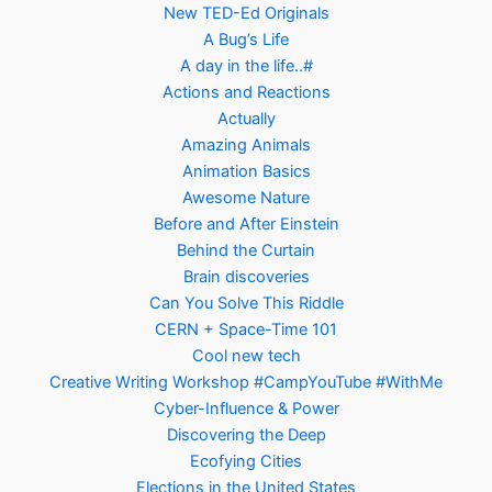
New TED-Ed Originals
A Bug’s Life
A day in the life..#
Actions and Reactions
Actually
Amazing Animals
Animation Basics
Awesome Nature
Before and After Einstein
Behind the Curtain
Brain discoveries
Can You Solve This Riddle
CERN + Space-Time 101
Cool new tech
Creative Writing Workshop #CampYouTube #WithMe
Cyber-Influence & Power
Discovering the Deep
Ecofying Cities
Elections in the United States