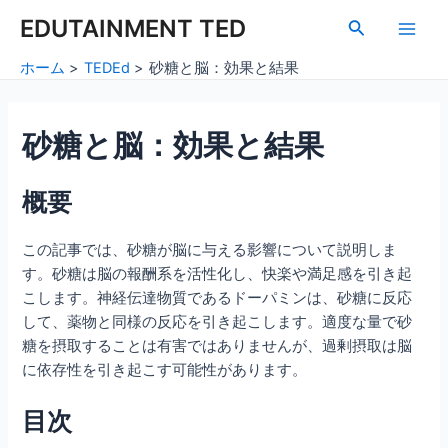
内
Post
Main
EDUTAINMENT TED
検
容
navigation
索
Men
を
ホーム
TEDEd
砂糖と脳：効果と結果
ス
キ
ッ
砂糖と脳：効果と結果
プ
概要
この記事では、砂糖が脳に与える影響について説明しま
す。砂糖は脳の報酬系を活性化し、快楽や満足感を引き起
こします。神経伝達物質であるドーパミンは、砂糖に反応
して、薬物と同様の反応を引き起こします。適度な量で砂
糖を摂取することは有害ではありませんが、過剰摂取は脳
に依存性を引き起こす可能性があります。
目次