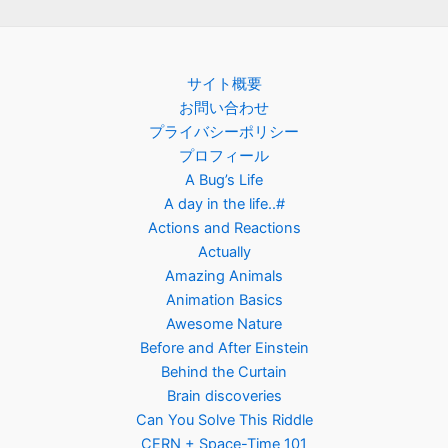
サイト概要
お問い合わせ
プライバシーポリシー
プロフィール
A Bug’s Life
A day in the life..#
Actions and Reactions
Actually
Amazing Animals
Animation Basics
Awesome Nature
Before and After Einstein
Behind the Curtain
Brain discoveries
Can You Solve This Riddle
CERN + Space-Time 101