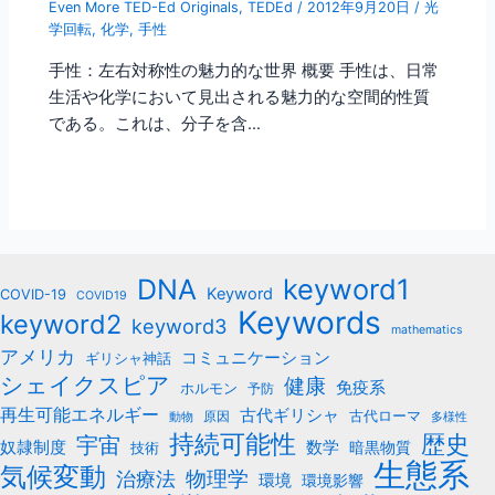
Even More TED-Ed Originals
,
TEDEd
/
2012年9月20日
/
光
学回転
,
化学
,
手性
手性：左右対称性の魅力的な世界 概要 手性は、日常
生活や化学において見出される魅力的な空間的性質
である。これは、分子を含…
keyword1
DNA
Keyword
COVID-19
COVID19
Keywords
keyword2
keyword3
mathematics
アメリカ
コミュニケーション
ギリシャ神話
シェイクスピア
健康
免疫系
ホルモン
予防
再生可能エネルギー
古代ギリシャ
古代ローマ
原因
動物
多様性
持続可能性
歴史
宇宙
数学
奴隷制度
暗黒物質
技術
生態系
気候変動
治療法
物理学
環境
環境影響