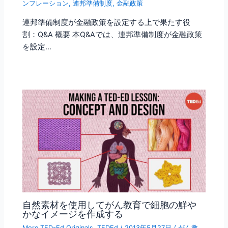
ンフレーション
,
連邦準備制度
,
金融政策
連邦準備制度が金融政策を設定する上で果たす役
割：Q&A 概要 本Q&Aでは、連邦準備制度が金融政策
を設定…
自然素材を使用してがん教育で細胞の鮮や
かなイメージを作成する
More TED-Ed Originals
,
TEDEd
/
2013年5月27日
/
がん教