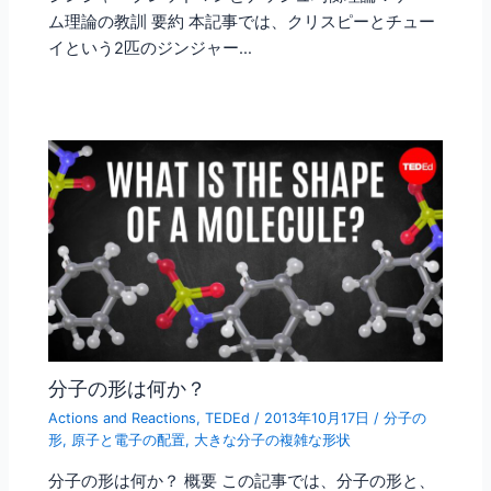
ム理論の教訓 要約 本記事では、クリスピーとチュー
イという2匹のジンジャー…
分子の形は何か？
Actions and Reactions
,
TEDEd
/
2013年10月17日
/
分子の
形
,
原子と電子の配置
,
大きな分子の複雑な形状
分子の形は何か？ 概要 この記事では、分子の形と、