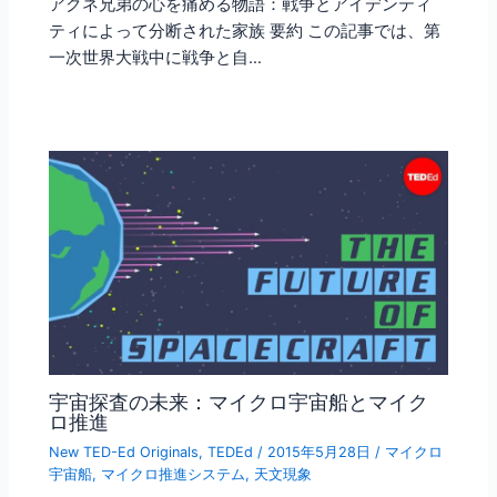
アクネ兄弟の心を痛める物語：戦争とアイデンティ
ティによって分断された家族 要約 この記事では、第
一次世界大戦中に戦争と自…
宇宙探査の未来：マイクロ宇宙船とマイク
ロ推進
New TED-Ed Originals
,
TEDEd
/
2015年5月28日
/
マイクロ
宇宙船
,
マイクロ推進システム
,
天文現象