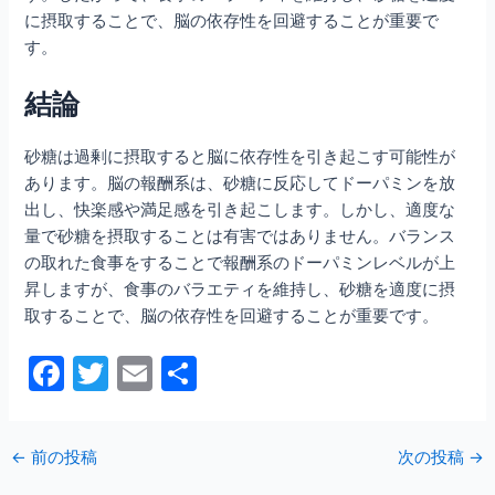
に摂取することで、脳の依存性を回避することが重要で
す。
結論
砂糖は過剰に摂取すると脳に依存性を引き起こす可能性が
あります。脳の報酬系は、砂糖に反応してドーパミンを放
出し、快楽感や満足感を引き起こします。しかし、適度な
量で砂糖を摂取することは有害ではありません。バランス
の取れた食事をすることで報酬系のドーパミンレベルが上
昇しますが、食事のバラエティを維持し、砂糖を適度に摂
取することで、脳の依存性を回避することが重要です。
F
T
E
共
a
w
m
有
c
itt
ai
←
前の投稿
次の投稿
→
e
er
l