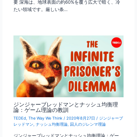
要 深海は、地球表面の約60%を覆う広大で暗く、冷
たい領域です。厳しい条…
ジンジャーブレッドマンとナッシュ均衡理
論：ゲーム理論の教訓
TEDEd
,
The Way We Think
/
2020年8月27日
/
ジンジャーブ
レッドマン
,
ナッシュ均衡理論
,
囚人のジレンマ理論
ジンジャーブレッドマンとナッシュ均衡理論：ゲー