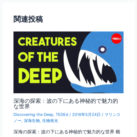
b
o
関連投稿
o
k
深海の探索：波の下にある神秘的で魅力的
な世界
Discovering the Deep
,
TEDEd
/
2016年5月24日
/
マリンス
ノー
,
深海生物
,
生物発光
深海の探索：波の下にある神秘的で魅力的な世界 概