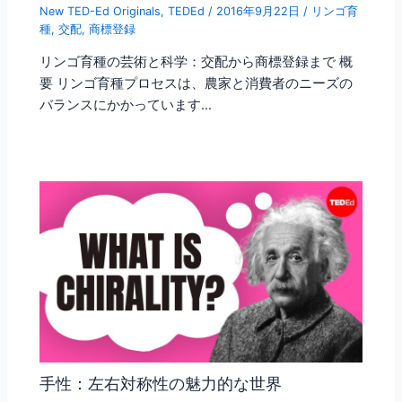
New TED-Ed Originals
,
TEDEd
/
2016年9月22日
/
リンゴ育
種
,
交配
,
商標登録
リンゴ育種の芸術と科学：交配から商標登録まで 概
要 リンゴ育種プロセスは、農家と消費者のニーズの
バランスにかかっています…
手性：左右対称性の魅力的な世界