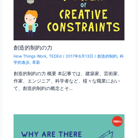
創造的制約の力
How Things Work
,
TEDEd
/
2017年6月13日
/
創造的制約
,
科
学的進歩
,
革新
創造的制約の力 概要 本記事では、建築家、芸術家、
作家、エンジニア、科学者など、様々な職業におい
て、創造的制約の概念とそ…