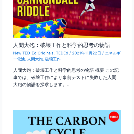
人間大砲：破壊工作と科学的思考の物語
New TED-Ed Originals
,
TEDEd
/
2021年11月22日
/
エネルギ
ー電池
,
人間大砲
,
破壊工作
人間大砲：破壊工作と科学的思考の物語 概要 この記
事では、破壊工作により事前テストに失敗した人間
大砲の物語を探求します。…