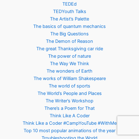
TEDEd
TEDYouth Talks
The Artist’s Palette
The basics of quantum mechanics
The Big Questions
The Demon of Reason
The great Thanksgiving car ride
The power of nature
The Way We Think
The wonders of Earth
The works of William Shakespeare
The world of sports
The World’s People and Places
The Writer’s Workshop
There’s a Poem for That
Think Like A Coder
Think Like a Coder #CampYouTube #WithMe
Top 10 most popular animations of the year
Troubleshooting the World