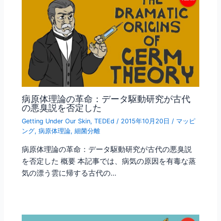
病原体理論の革命：データ駆動研究が古代
の悪臭説を否定した
Getting Under Our Skin
,
TEDEd
/
2015年10月20日
/
マッピ
ング
,
病原体理論
,
細菌分離
病原体理論の革命：データ駆動研究が古代の悪臭説
を否定した 概要 本記事では、病気の原因を有毒な蒸
気の漂う雲に帰する古代の…