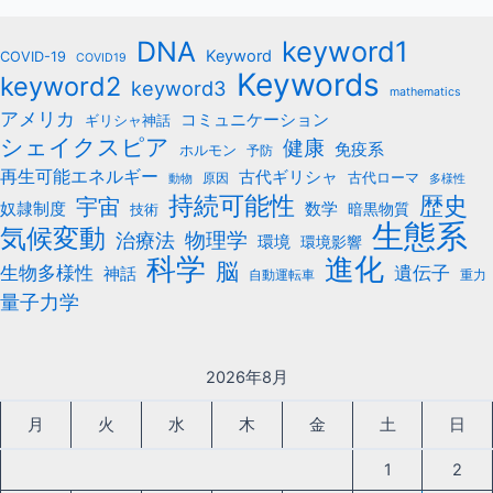
keyword1
DNA
Keyword
COVID-19
COVID19
Keywords
keyword2
keyword3
mathematics
アメリカ
コミュニケーション
ギリシャ神話
シェイクスピア
健康
免疫系
ホルモン
予防
再生可能エネルギー
古代ギリシャ
古代ローマ
原因
動物
多様性
持続可能性
歴史
宇宙
数学
奴隷制度
暗黒物質
技術
生態系
気候変動
治療法
物理学
環境
環境影響
科学
進化
脳
遺伝子
生物多様性
神話
自動運転車
重力
量子力学
2026年8月
月
火
水
木
金
土
日
1
2