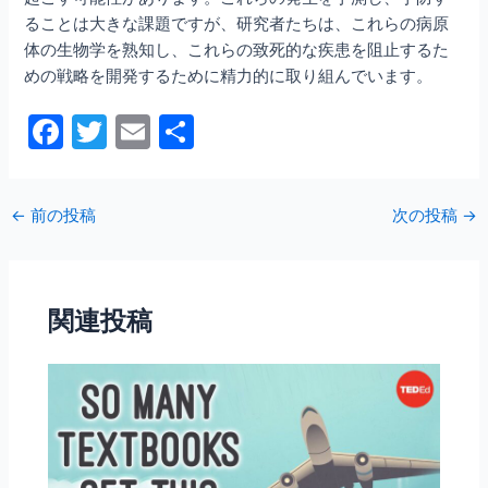
ることは大きな課題ですが、研究者たちは、これらの病原
体の生物学を熟知し、これらの致死的な疾患を阻止するた
めの戦略を開発するために精力的に取り組んでいます。
F
T
E
共
a
w
m
有
c
itt
ai
←
前の投稿
次の投稿
→
e
er
l
b
o
関連投稿
o
k