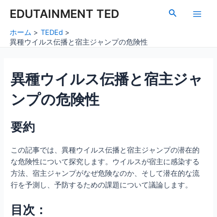
内
Post
Main
EDUTAINMENT TED
検
容
navigation
索
Men
を
ホーム
TEDEd
ス
異種ウイルス伝播と宿主ジャンプの危険性
キ
ッ
異種ウイルス伝播と宿主ジャ
プ
ンプの危険性
要約
この記事では、異種ウイルス伝播と宿主ジャンプの潜在的
な危険性について探究します。ウイルスが宿主に感染する
方法、宿主ジャンプがなぜ危険なのか、そして潜在的な流
行を予測し、予防するための課題について議論します。
目次：