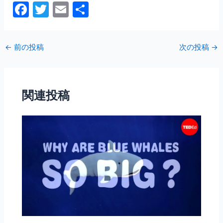
F
T
E
共
a
w
m
有
c
itt
ai
←
前の投稿
次の投稿
→
e
er
l
b
o
関連投稿
o
k