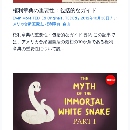
権利章典の重要性：包括的なガイド
Even More TED-Ed Originals
,
TEDEd
/
2012年10月30日
/
ア
メリカ合衆国憲法
,
権利章典
,
自由
権利章典の重要性：包括的なガイド 要約 この記事で
は、アメリカ合衆国憲法の最初の10か条である権利
章典の重要性について説…