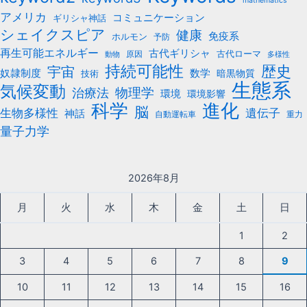
mathematics
アメリカ
コミュニケーション
ギリシャ神話
シェイクスピア
健康
免疫系
ホルモン
予防
再生可能エネルギー
古代ギリシャ
古代ローマ
原因
動物
多様性
持続可能性
歴史
宇宙
数学
奴隷制度
暗黒物質
技術
生態系
気候変動
治療法
物理学
環境
環境影響
科学
進化
脳
遺伝子
生物多様性
神話
自動運転車
重力
量子力学
2026年8月
月
火
水
木
金
土
日
1
2
3
4
5
6
7
8
9
10
11
12
13
14
15
16