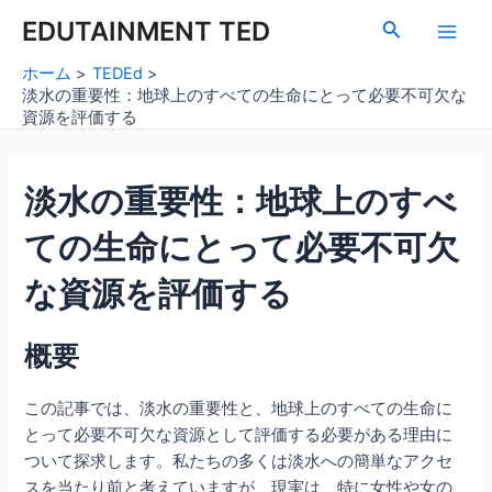
内
Post
Main
EDUTAINMENT TED
検
容
navigation
索
Men
を
ホーム
TEDEd
ス
淡水の重要性：地球上のすべての生命にとって必要不可欠な
キ
資源を評価する
ッ
プ
淡水の重要性：地球上のすべ
ての生命にとって必要不可欠
な資源を評価する
概要
この記事では、淡水の重要性と、地球上のすべての生命に
とって必要不可欠な資源として評価する必要がある理由に
ついて探求します。私たちの多くは淡水への簡単なアクセ
スを当たり前と考えていますが、現実は、特に女性や女の