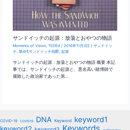
サンドイッチの起源：放蕩とおやつの物語
Moments of Vision
,
TEDEd
/
2016年11月3日
/
サンドイッ
チ
,
第4代サンドイッチ伯爵
,
起源
サンドイッチの起源：放蕩とおやつの物語 概要 本記
事では、サンドイッチの起源と、悪名高い賭博師で
腐敗した政治家であった第…
keyword1
DNA
Keyword
COVID-19
COVID19
Keywords
keyword2
keyword3