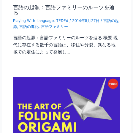
言語の起源：言語ファミリーのルーツを辿
る
Playing With Language
,
TEDEd
/
2014年5月27日
/
言語の起
源
,
言語の進化
,
言語ファミリー
言語の起源：言語ファミリーのルーツを辿る 概要 現
代に存在する数千の言語は、移住や分裂、異なる地
域での定住によって発展し…