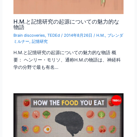
H.M.と記憶研究の起源についての魅力的な
物語
Brain discoveries
,
TEDEd
/
2014年8月26日
/
H.M.
,
ブレンダ
ミルナー
,
記憶研究
H.M.と記憶研究の起源についての魅力的な物語 概
要： ヘンリー・モリソ、通称H.M.の物語は、神経科
学の分野で最も有名…