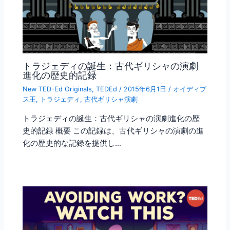
トラジェディの誕生：古代ギリシャの演劇
進化の歴史的記録
New TED-Ed Originals
,
TEDEd
/
2015年6月1日
/
オイディプ
ス王
,
トラジェディ
,
古代ギリシャ演劇
トラジェディの誕生：古代ギリシャの演劇進化の歴
史的記録 概要 この記録は、古代ギリシャの演劇の進
化の歴史的な記録を提供し…