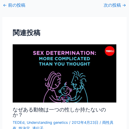
c
itt
ai
←
前の投稿
次の投稿
→
e
er
l
b
o
関連投稿
o
k
なぜある動物は一つの性しか持たないの
か？
TEDEd
,
Understanding genetics
/
2012年4月23日
/
両性具
有
,
性決定
,
遺伝子