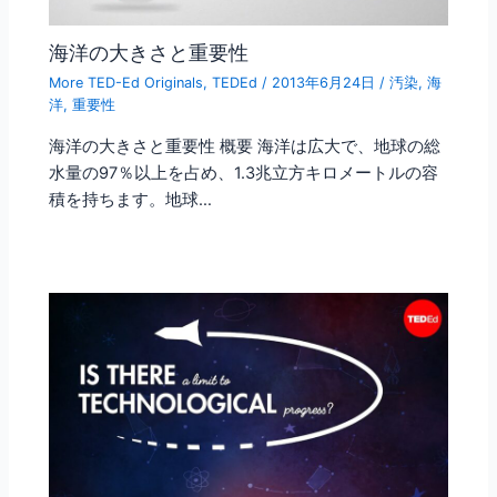
海洋の大きさと重要性
More TED-Ed Originals
,
TEDEd
/
2013年6月24日
/
汚染
,
海
洋
,
重要性
海洋の大きさと重要性 概要 海洋は広大で、地球の総
水量の97％以上を占め、1.3兆立方キロメートルの容
積を持ちます。地球…