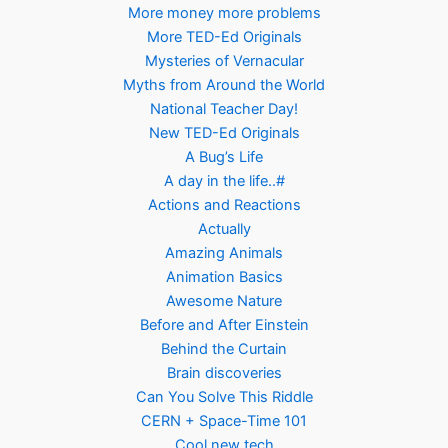
More money more problems
More TED-Ed Originals
Mysteries of Vernacular
Myths from Around the World
National Teacher Day!
New TED-Ed Originals
A Bug’s Life
A day in the life..#
Actions and Reactions
Actually
Amazing Animals
Animation Basics
Awesome Nature
Before and After Einstein
Behind the Curtain
Brain discoveries
Can You Solve This Riddle
CERN + Space-Time 101
Cool new tech