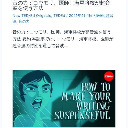
音の力：コウモリ、医師、海軍将校が超音
波を使う方法
New TED-Ed Originals
,
TEDEd
/
2021年4月1日
/
医療
,
超音
波
,
音の力
音の力：コウモリ、医師、海軍将校が超音波を使う
方法 要約 本記事では、コウモリ、海軍将校、医師が
超音波の特性を通じて音波…