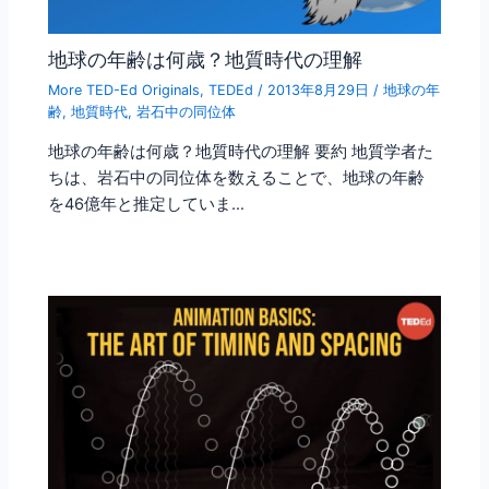
地球の年齢は何歳？地質時代の理解
More TED-Ed Originals
,
TEDEd
/
2013年8月29日
/
地球の年
齢
,
地質時代
,
岩石中の同位体
地球の年齢は何歳？地質時代の理解 要約 地質学者た
ちは、岩石中の同位体を数えることで、地球の年齢
を46億年と推定していま…