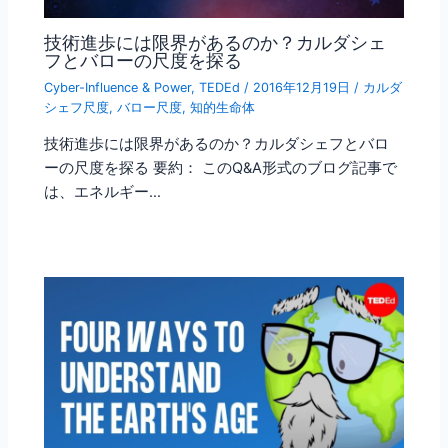
技術進歩には限界があるのか？カルダシェ
フとバローの尺度を探る
Cyber-Influence & Power
,
TEDEd
/
2016年12月19日
/
カルダ
シェフ尺度
,
バロー尺度
,
知的生命体
技術進歩には限界があるのか？カルダシェフとバロ
ーの尺度を探る 要約： このQ&A形式のブログ記事で
は、エネルギー…