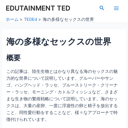
内
Post
Main
EDUTAINMENT TED
検
容
navigation
索
Men
を
ホーム
TEDEd
海の多様なセックスの世界
ス
キ
ッ
海の多様なセックスの世界
プ
概要
この記事は、陸生生物とはかなり異なる海のセックスの魅
力的な世界について説明しています。グルーパーやサン
ゴ、ハンプヘッド・ラッセ、ブルーストリーク・クリーナ
ー・ラッセ、モーニング・カトルフィッシュなど、さまざ
まな生き物の繁殖戦略について説明しています。海のセッ
クスは、大量の産卵、一度に浮遊性の卵と精子を放出する
こと、同性愛行動をすることなど、様々なアプローチで特
徴付けられています。