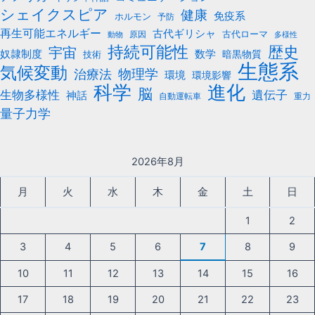
シェイクスピア
健康
免疫系
ホルモン
予防
再生可能エネルギー
古代ギリシャ
古代ローマ
原因
動物
多様性
持続可能性
歴史
宇宙
数学
奴隷制度
暗黒物質
技術
生態系
気候変動
治療法
物理学
環境
環境影響
科学
進化
脳
遺伝子
生物多様性
神話
自動運転車
重力
量子力学
2026年8月
月
火
水
木
金
土
日
1
2
3
4
5
6
7
8
9
10
11
12
13
14
15
16
17
18
19
20
21
22
23