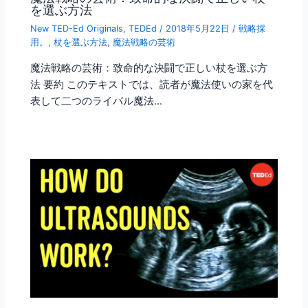
を選ぶ方法
New TED-Ed Originals
,
TEDEd
/
2018年5月22日
/
戦略採
用。
,
杖を選ぶ方法
,
魔法戦略の芸術
魔法戦略の芸術：致命的な決闘で正しい杖を選ぶ方
法 要約 このテキストでは、読者が魔法使いの家を代
表して二つのライバル魔法…