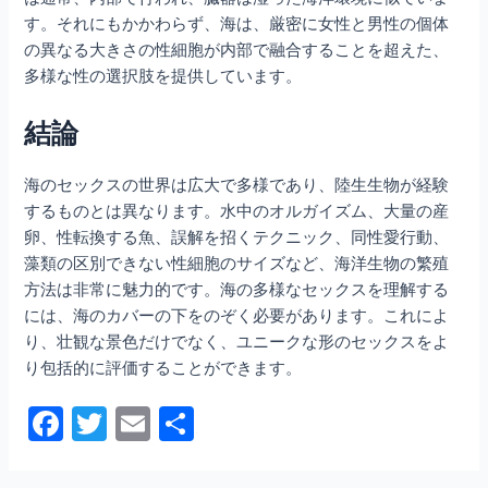
す。それにもかかわらず、海は、厳密に女性と男性の個体
の異なる大きさの性細胞が内部で融合することを超えた、
多様な性の選択肢を提供しています。
結論
海のセックスの世界は広大で多様であり、陸生生物が経験
するものとは異なります。水中のオルガイズム、大量の産
卵、性転換する魚、誤解を招くテクニック、同性愛行動、
藻類の区別できない性細胞のサイズなど、海洋生物の繁殖
方法は非常に魅力的です。海の多様なセックスを理解する
には、海のカバーの下をのぞく必要があります。これによ
り、壮観な景色だけでなく、ユニークな形のセックスをよ
り包括的に評価することができます。
F
T
E
共
a
w
m
有