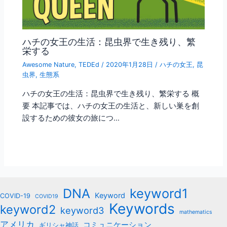
ハチの女王の生活：昆虫界で生き残り、繁
栄する
Awesome Nature
,
TEDEd
/
2020年1月28日
/
ハチの女王
,
昆
虫界
,
生態系
ハチの女王の生活：昆虫界で生き残り、繁栄する 概
要 本記事では、ハチの女王の生活と、新しい巣を創
設するための彼女の旅につ…
keyword1
DNA
Keyword
COVID-19
COVID19
Keywords
keyword2
keyword3
mathematics
アメリカ
コミュニケーション
ギリシャ神話