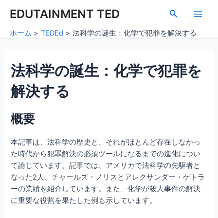
内
Post
Main
EDUTAINMENT TED
検
容
navigation
索
Men
を
ホーム
TEDEd
法科学の誕生：化学で犯罪を解決する
ス
キ
ッ
法科学の誕生：化学で犯罪を
プ
解決する
概要
本記事は、法科学の歴史と、それがほとんど存在しなかっ
た時代から犯罪解決の必須ツールになるまでの進化につい
て論じています。記事では、アメリカで法科学の先駆者と
なった2人、チャールズ・ノリスとアレクサンダー・ゲトラ
ーの業績を紹介しています。また、化学が殺人事件の解決
に重要な役割を果たした例も示しています。