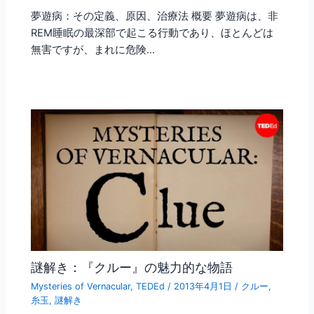
夢遊病：その定義、原因、治療法 概要 夢遊病は、非
REM睡眠の最深部で起こる行動であり、ほとんどは
無害ですが、まれに危険…
謎解き：『クルー』の魅力的な物語
Mysteries of Vernacular
,
TEDEd
/
2013年4月1日
/
クルー
,
糸玉
,
謎解き