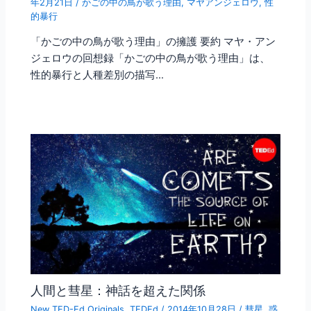
年2月21日
/
かごの中の鳥が歌う理由
,
マヤアンジェロウ
,
性
的暴行
「かごの中の鳥が歌う理由」の擁護 要約 マヤ・アン
ジェロウの回想録「かごの中の鳥が歌う理由」は、
性的暴行と人種差別の描写…
人間と彗星：神話を超えた関係
New TED-Ed Originals
,
TEDEd
/
2014年10月28日
/
彗星
,
惑