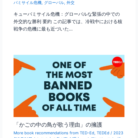
バミサイル危機
,
グローバル
,
外交
キューバミサイル危機：グローバルな緊張の中での
外交的な勝利 要約 この記事では、冷戦中における核
戦争の危機に最も近づいた…
「かごの中の鳥が歌う理由」の擁護
More book recommendations from TED-Ed
,
TEDEd
/
2023