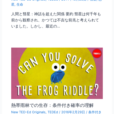
星
,
生命
人間と彗星：神話を超えた関係 要約 彗星は何千年も
前から観察され、かつては不吉な前兆と考えられて
いました。しかし、最近の…
熱帯雨林での生存：条件付き確率の理解
New TED-Ed Originals
,
TEDEd
/
2016年2月29日
/
条件付き