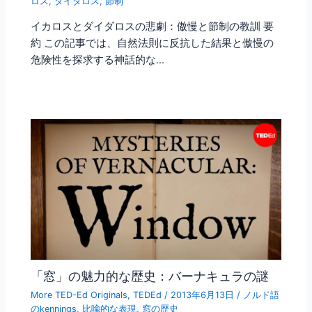
ロス
,
ダイダロス
,
節制
イカロスとダイダロスの悲劇：傲慢と節制の教訓 要
約 この記事では、自然法則に反抗した結果と傲慢の
危険性を探求する神話的な…
「窓」の魅力的な歴史：バーナキュラの謎
More TED-Ed Originals
,
TEDEd
/
2013年6月13日
/
ノルド語
のkennings
,
比喩的な表現
,
窓の歴史