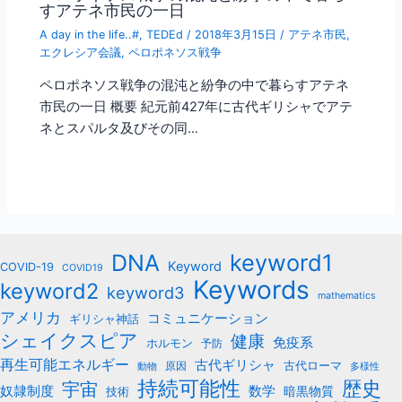
すアテネ市民の一日
A day in the life..#
,
TEDEd
/
2018年3月15日
/
アテネ市民
,
エクレシア会議
,
ペロポネソス戦争
ペロポネソス戦争の混沌と紛争の中で暮らすアテネ
市民の一日 概要 紀元前427年に古代ギリシャでアテ
ネとスパルタ及びその同…
keyword1
DNA
Keyword
COVID-19
COVID19
Keywords
keyword2
keyword3
mathematics
アメリカ
コミュニケーション
ギリシャ神話
シェイクスピア
健康
免疫系
ホルモン
予防
再生可能エネルギー
古代ギリシャ
古代ローマ
原因
動物
多様性
持続可能性
歴史
宇宙
数学
奴隷制度
暗黒物質
技術