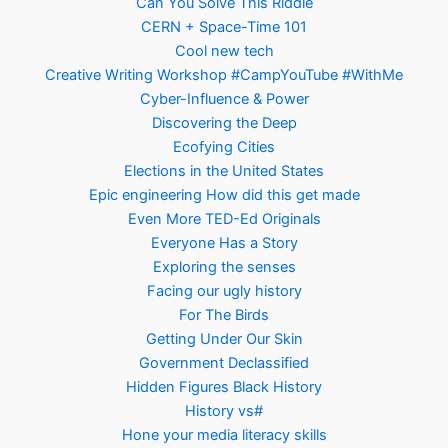
Can You Solve This Riddle
CERN + Space-Time 101
Cool new tech
Creative Writing Workshop #CampYouTube #WithMe
Cyber-Influence & Power
Discovering the Deep
Ecofying Cities
Elections in the United States
Epic engineering How did this get made
Even More TED-Ed Originals
Everyone Has a Story
Exploring the senses
Facing our ugly history
For The Birds
Getting Under Our Skin
Government Declassified
Hidden Figures Black History
History vs#
Hone your media literacy skills