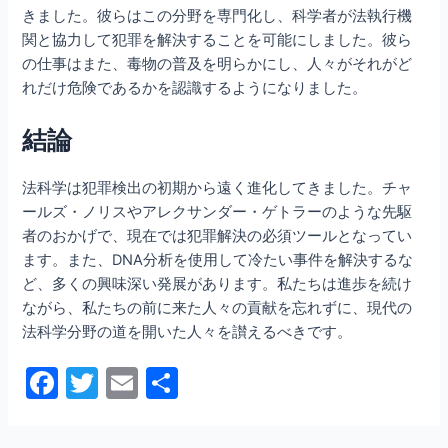
きました。彼らはこの分野を専門化し、科学者が法執行機
関と協力して犯罪を解決することを可能にしました。彼ら
の仕事はまた、毒物の普及を明らかにし、人々がそれがど
れだけ危険であるかを認識するようになりました。
結論
法科学は犯罪検出の初期から遠く進化してきました。チャ
ールズ・ノリスやアレクサンダー・ゲトラーのような先駆
者のおかげで、現在では犯罪解決の必須ツールとなってい
ます。また、DNA分析を使用して冷たい事件を解決するな
ど、多くの興味深い発展があります。私たちは進歩を続け
ながら、私たちの前に来た人々の貢献を忘れずに、現代の
法科学分野の道を開いた人々を讃えるべきです。
F
T
E
共
a
w
m
有
c
itt
ai