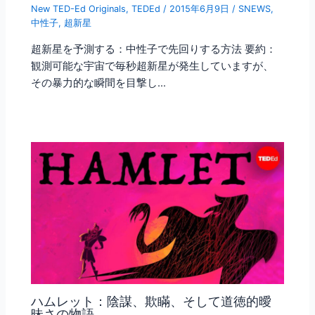
New TED-Ed Originals
,
TEDEd
/
2015年6月9日
/
SNEWS
,
中性子
,
超新星
超新星を予測する：中性子で先回りする方法 要約：
観測可能な宇宙で毎秒超新星が発生していますが、
その暴力的な瞬間を目撃し…
ハムレット：陰謀、欺瞞、そして道徳的曖
昧さの物語