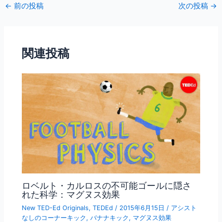
←
前の投稿
次の投稿
→
e
er
l
b
o
関連投稿
o
k
ロベルト・カルロスの不可能ゴールに隠さ
れた科学：マグヌス効果
New TED-Ed Originals
,
TEDEd
/
2015年6月15日
/
アシスト
なしのコーナーキック
,
バナナキック
,
マグヌス効果