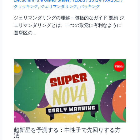
Elections in the United States
,
TEDEd
/
2012年10月25日
/
クラッキング
,
ジェリマンダリング
,
パッキング
ジェリマンダリングの理解 – 包括的なガイド 要約 ジ
ェリマンダリングとは、一つの政党に有利なように
選挙区の…
超新星を予測する：中性子で先回りする方
法