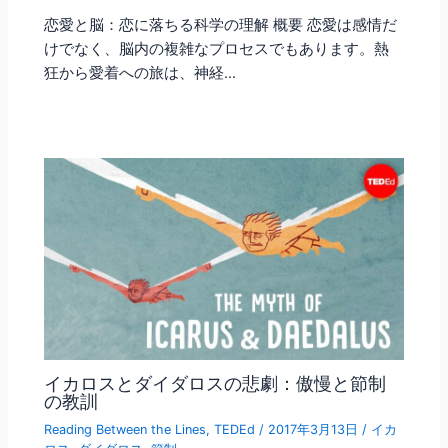
恋愛と脳：恋に落ちる科学の理解 概要 恋愛は感情だ
けでなく、脳内の複雑なプロセスでもあります。熱
狂から愛着への旅は、神経…
イカロスとダイダロスの悲劇：傲慢と節制
の教訓
Reading Between the Lines
,
TEDEd
/
2017年3月13日
/
イカ