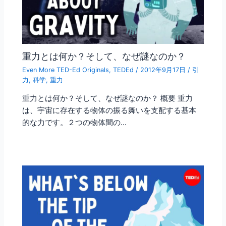
重力とは何か？そして、なぜ謎なのか？
Even More TED-Ed Originals
,
TEDEd
/
2012年9月17日
/
引
力
,
科学
,
重力
重力とは何か？そして、なぜ謎なのか？ 概要 重力
は、宇宙に存在する物体の振る舞いを支配する基本
的な力です。２つの物体間の…