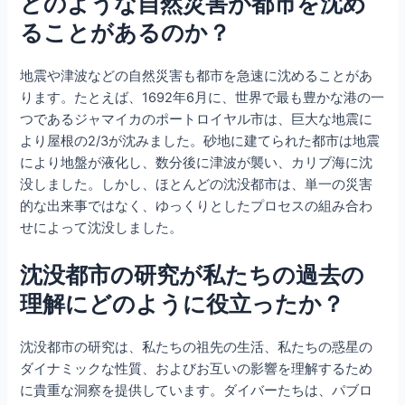
どのような自然災害が都市を沈め
ることがあるのか？
地震や津波などの自然災害も都市を急速に沈めることがあ
ります。たとえば、1692年6月に、世界で最も豊かな港の一
つであるジャマイカのポートロイヤル市は、巨大な地震に
より屋根の2/3が沈みました。砂地に建てられた都市は地震
により地盤が液化し、数分後に津波が襲い、カリブ海に沈
没しました。しかし、ほとんどの沈没都市は、単一の災害
的な出来事ではなく、ゆっくりとしたプロセスの組み合わ
せによって沈没しました。
沈没都市の研究が私たちの過去の
理解にどのように役立ったか？
沈没都市の研究は、私たちの祖先の生活、私たちの惑星の
ダイナミックな性質、およびお互いの影響を理解するため
に貴重な洞察を提供しています。ダイバーたちは、パブロ