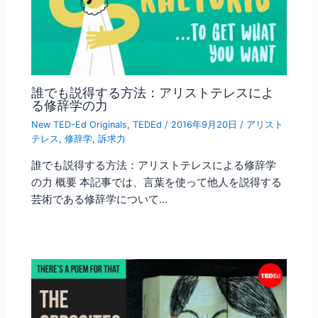
誰でも説得する方法：アリストテレスによ
る修辞学の力
New TED-Ed Originals
,
TEDEd
/
2016年9月20日
/
アリスト
テレス
,
修辞学
,
訴求力
誰でも説得する方法：アリストテレスによる修辞学
の力 概要 本記事では、言葉を使って他人を説得する
芸術である修辞学について…