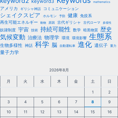
Keywords
keyword2
keyword3
mathematics
アメリカ
コミュニケーション
ギリシャ神話
シェイクスピア
健康
免疫系
ホルモン
予防
再生可能エネルギー
古代ギリシャ
古代ローマ
原因
動物
多様性
持続可能性
歴史
宇宙
数学
奴隷制度
暗黒物質
技術
生態系
気候変動
治療法
物理学
環境
環境影響
科学
進化
脳
遺伝子
生物多様性
神話
自動運転車
重力
量子力学
2026年8月
月
火
水
木
金
土
日
1
2
3
4
5
6
7
8
9
10
11
12
13
14
15
16