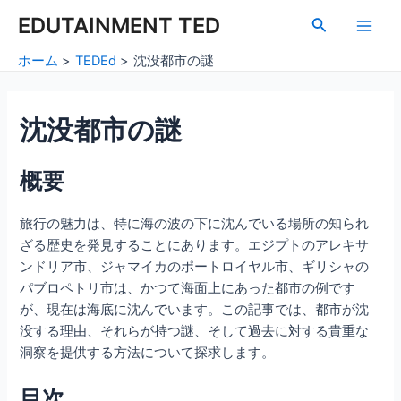
内
Post
Main
EDUTAINMENT TED
検
容
navigation
索
Men
を
ホーム
TEDEd
沈没都市の謎
ス
キ
ッ
沈没都市の謎
プ
概要
旅行の魅力は、特に海の波の下に沈んでいる場所の知られ
ざる歴史を発見することにあります。エジプトのアレキサ
ンドリア市、ジャマイカのポートロイヤル市、ギリシャの
パブロペトリ市は、かつて海面上にあった都市の例です
が、現在は海底に沈んでいます。この記事では、都市が沈
没する理由、それらが持つ謎、そして過去に対する貴重な
洞察を提供する方法について探求します。
目次