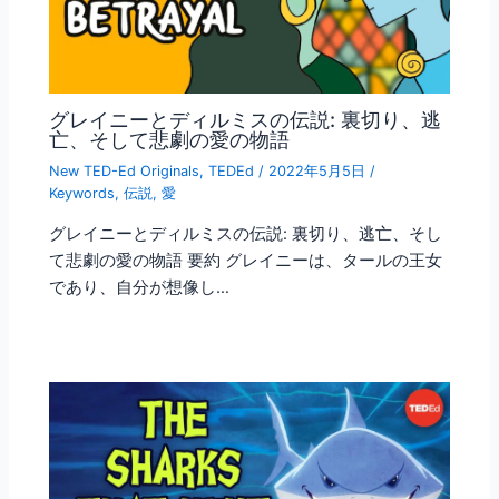
グレイニーとディルミスの伝説: 裏切り、逃
亡、そして悲劇の愛の物語
New TED-Ed Originals
,
TEDEd
/
2022年5月5日
/
Keywords
,
伝説
,
愛
グレイニーとディルミスの伝説: 裏切り、逃亡、そし
て悲劇の愛の物語 要約 グレイニーは、タールの王女
であり、自分が想像し…