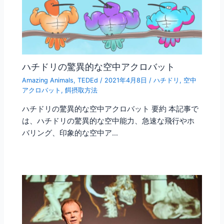
ハチドリの驚異的な空中アクロバット
Amazing Animals
,
TEDEd
/
2021年4月8日
/
ハチドリ
,
空中
アクロバット
,
餌摂取方法
ハチドリの驚異的な空中アクロバット 要約 本記事で
は、ハチドリの驚異的な空中能力、急速な飛行やホ
バリング、印象的な空中ア…