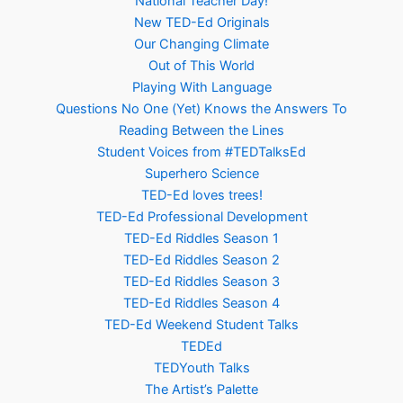
National Teacher Day!
New TED-Ed Originals
Our Changing Climate
Out of This World
Playing With Language
Questions No One (Yet) Knows the Answers To
Reading Between the Lines
Student Voices from #TEDTalksEd
Superhero Science
TED-Ed loves trees!
TED-Ed Professional Development
TED-Ed Riddles Season 1
TED-Ed Riddles Season 2
TED-Ed Riddles Season 3
TED-Ed Riddles Season 4
TED-Ed Weekend Student Talks
TEDEd
TEDYouth Talks
The Artist’s Palette