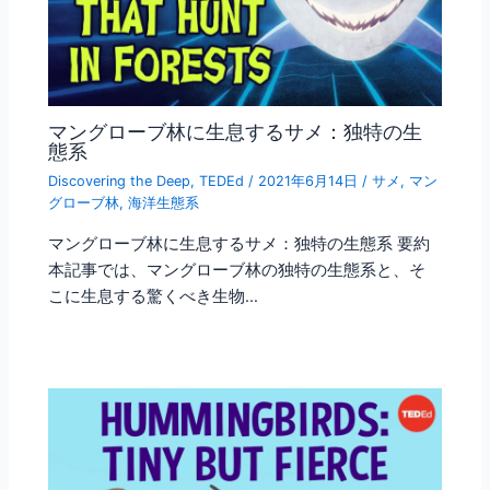
マングローブ林に生息するサメ：独特の生
態系
Discovering the Deep
,
TEDEd
/
2021年6月14日
/
サメ
,
マン
グローブ林
,
海洋生態系
マングローブ林に生息するサメ：独特の生態系 要約
本記事では、マングローブ林の独特の生態系と、そ
こに生息する驚くべき生物…