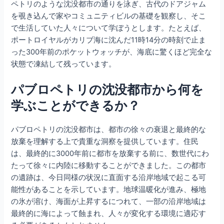
ペトリのような沈没都市の通りを泳ぎ、古代のドアジャム
を覗き込んで家やコミュニティビルの基礎を観察し、そこ
で生活していた人々について学ぼうとします。たとえば、
ポートロイヤルがカリブ海に沈んだ11時14分の時刻で止ま
った300年前のポケットウォッチが、海底に驚くほど完全な
状態で凍結して残っています。
パブロペトリの沈没都市から何を
学ぶことができるか？
パブロペトリの沈没都市は、都市の徐々の衰退と最終的な
放棄を理解する上で貴重な洞察を提供しています。住民
は、最終的に3000年前に都市を放棄する前に、数世代にわ
たって徐々に内陸に移動することができました。この都市
の遺跡は、今日同様の状況に直面する沿岸地域で起こる可
能性があることを示しています。地球温暖化が進み、極地
の氷が溶け、海面が上昇するにつれて、一部の沿岸地域は
最終的に海によって蝕まれ、人々が変化する環境に適応す