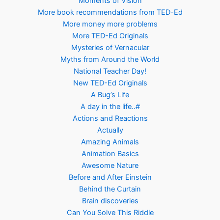
Moments of Vision
More book recommendations from TED-Ed
More money more problems
More TED-Ed Originals
Mysteries of Vernacular
Myths from Around the World
National Teacher Day!
New TED-Ed Originals
A Bug’s Life
A day in the life..#
Actions and Reactions
Actually
Amazing Animals
Animation Basics
Awesome Nature
Before and After Einstein
Behind the Curtain
Brain discoveries
Can You Solve This Riddle