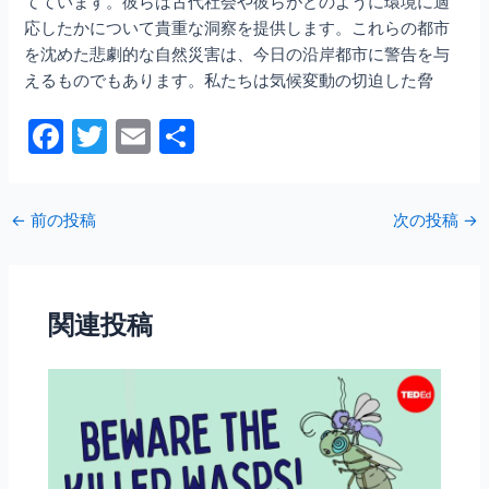
てています。彼らは古代社会や彼らがどのように環境に適
応したかについて貴重な洞察を提供します。これらの都市
を沈めた悲劇的な自然災害は、今日の沿岸都市に警告を与
えるものでもあります。私たちは気候変動の切迫した脅
F
T
E
共
a
w
m
有
c
itt
ai
←
前の投稿
次の投稿
→
e
er
l
b
o
関連投稿
o
k