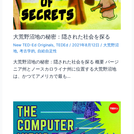
大荒野沼地の秘密：隠された社会を探る
New TED-Ed Originals
,
TEDEd
/
2021年8月12日
/
大荒野沼
地
,
考古学的
,
自給自足性
大荒野沼地の秘密：隠された社会を探る 概要 バージ
ニア州とノースカロライナ州に位置する大荒野沼地
は、かつてアメリカで最も…