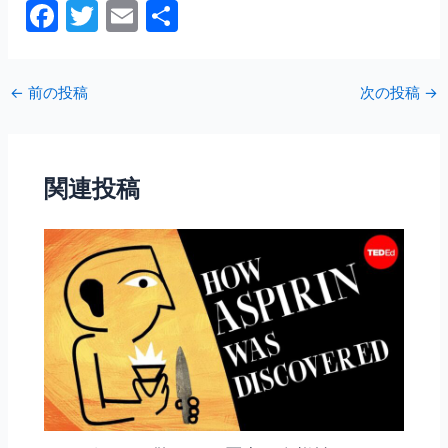
F
T
E
共
a
w
m
有
c
itt
ai
←
前の投稿
次の投稿
→
e
er
l
b
o
関連投稿
o
k