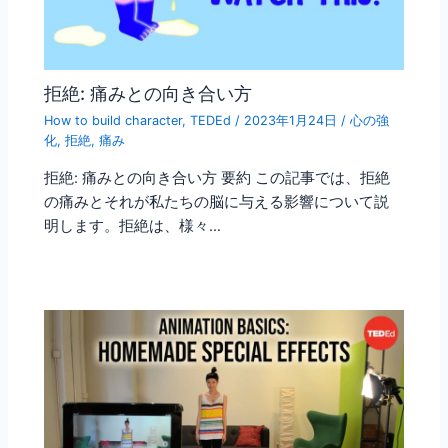
拒絶: 痛みとの向き合い方
How to build character
,
TEDEd
/
2023年1月24日
/
心の強
化
,
拒絶
,
痛み
拒絶: 痛みとの向き合い方 要約 この記事では、拒絶
の痛みとそれが私たちの脳に与える影響について説
明します。拒絶は、様々…