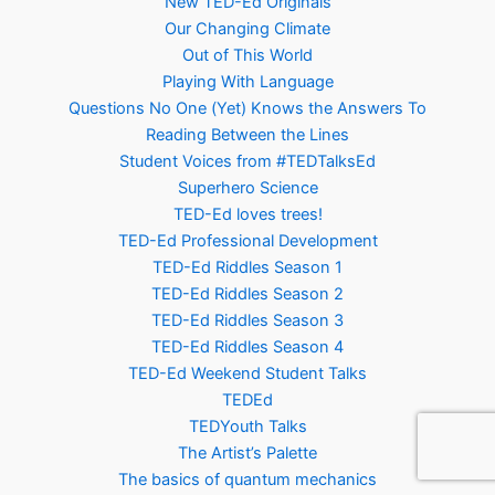
New TED-Ed Originals
Our Changing Climate
Out of This World
Playing With Language
Questions No One (Yet) Knows the Answers To
Reading Between the Lines
Student Voices from #TEDTalksEd
Superhero Science
TED-Ed loves trees!
TED-Ed Professional Development
TED-Ed Riddles Season 1
TED-Ed Riddles Season 2
TED-Ed Riddles Season 3
TED-Ed Riddles Season 4
TED-Ed Weekend Student Talks
TEDEd
TEDYouth Talks
The Artist’s Palette
The basics of quantum mechanics