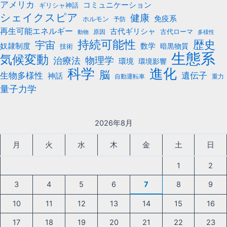
アメリカ
コミュニケーション
ギリシャ神話
シェイクスピア
健康
免疫系
ホルモン
予防
再生可能エネルギー
古代ギリシャ
古代ローマ
原因
動物
多様性
持続可能性
歴史
宇宙
数学
奴隷制度
暗黒物質
技術
生態系
気候変動
治療法
物理学
環境
環境影響
科学
進化
脳
遺伝子
生物多様性
神話
自動運転車
重力
量子力学
2026年8月
月
火
水
木
金
土
日
1
2
3
4
5
6
7
8
9
10
11
12
13
14
15
16
17
18
19
20
21
22
23