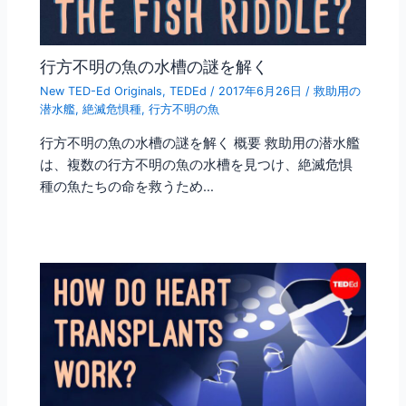
行方不明の魚の水槽の謎を解く
New TED-Ed Originals
,
TEDEd
/
2017年6月26日
/
救助用の
潜水艦
,
絶滅危惧種
,
行方不明の魚
行方不明の魚の水槽の謎を解く 概要 救助用の潜水艦
は、複数の行方不明の魚の水槽を見つけ、絶滅危惧
種の魚たちの命を救うため…