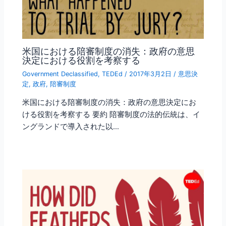
米国における陪審制度の消失：政府の意思
決定における役割を考察する
Government Declassified
,
TEDEd
/
2017年3月2日
/
意思決
定
,
政府
,
陪審制度
米国における陪審制度の消失：政府の意思決定にお
ける役割を考察する 要約 陪審制度の法的伝統は、イ
ングランドで導入された以…