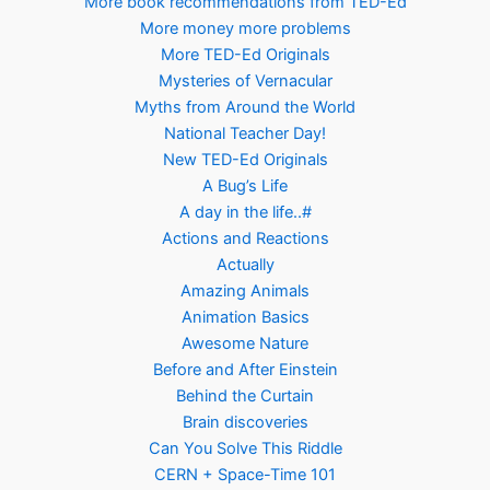
More book recommendations from TED-Ed
More money more problems
More TED-Ed Originals
Mysteries of Vernacular
Myths from Around the World
National Teacher Day!
New TED-Ed Originals
A Bug’s Life
A day in the life..#
Actions and Reactions
Actually
Amazing Animals
Animation Basics
Awesome Nature
Before and After Einstein
Behind the Curtain
Brain discoveries
Can You Solve This Riddle
CERN + Space-Time 101