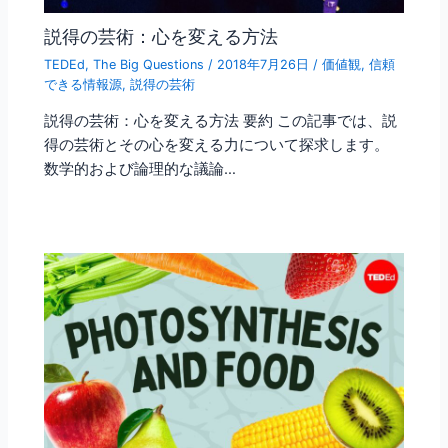
説得の芸術：心を変える方法
TEDEd
,
The Big Questions
/
2018年7月26日
/
価値観
,
信頼
できる情報源
,
説得の芸術
説得の芸術：心を変える方法 要約 この記事では、説
得の芸術とその心を変える力について探求します。
数学的および論理的な議論…