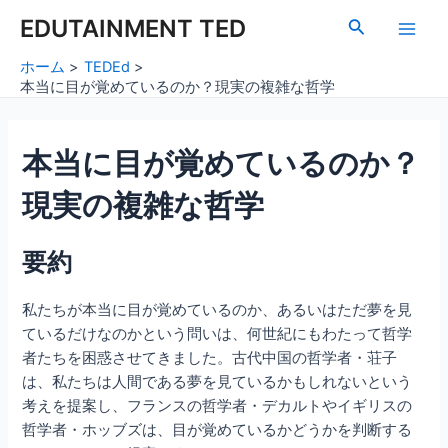
内
Post
Main
EDUTAINMENT TED
検
容
navigation
索
Men
を
ホーム
TEDEd
ス
本当に目が覚めているのか？現実の複雑な哲学
キ
ッ
本当に目が覚めているのか？
プ
現実の複雑な哲学
要約
私たちが本当に目が覚めているのか、あるいはただ夢を見
ているだけなのかという問いは、何世紀にもわたって哲学
者たちを困惑させてきました。古代中国の哲学者・荘子
は、私たちは人間である夢を見ているかもしれないという
考えを提案し、フランスの哲学者・デカルトやイギリスの
哲学者・ホッブズは、目が覚めているかどうかを判断する