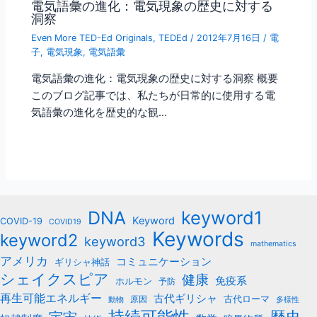
電気語彙の進化：電気現象の歴史に対する
洞察
Even More TED-Ed Originals
,
TEDEd
/
2012年7月16日
/
電
子
,
電気現象
,
電気語彙
電気語彙の進化：電気現象の歴史に対する洞察 概要
このブログ記事では、私たちが日常的に使用する電
気語彙の進化を歴史的な観…
keyword1
DNA
Keyword
COVID-19
COVID19
Keywords
keyword2
keyword3
mathematics
アメリカ
コミュニケーション
ギリシャ神話
シェイクスピア
健康
免疫系
ホルモン
予防
再生可能エネルギー
古代ギリシャ
古代ローマ
原因
動物
多様性
持続可能性
歴史