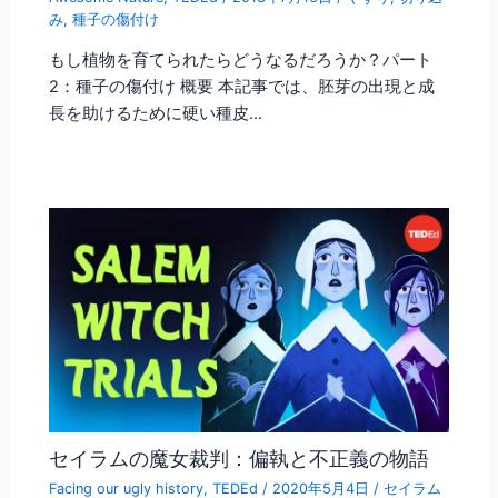
み
,
種子の傷付け
もし植物を育てられたらどうなるだろうか？パート
2：種子の傷付け 概要 本記事では、胚芽の出現と成
長を助けるために硬い種皮…
セイラムの魔女裁判：偏執と不正義の物語
Facing our ugly history
,
TEDEd
/
2020年5月4日
/
セイラム