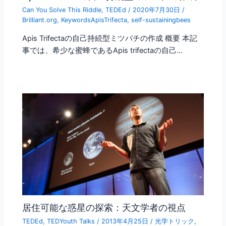
Can You Solve This Riddle
,
TEDEd
/
2020年7月30日
/
Brilliant.org
,
KeywordsApisTrifecta
,
self-sustainingbees
Apis Trifectaの自己持続型ミツバチの作成 概要 本記
事では、希少な蜜蜂であるApis trifectaの自己…
居住可能な惑星の探索：天文学者の視点
TEDEd
,
TEDYouth Talks
/
2013年4月25日
/
光学トリック
,