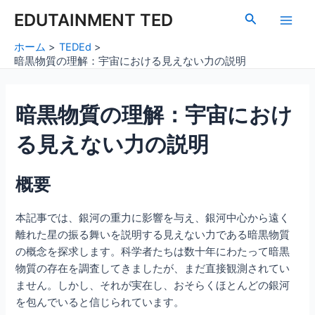
内
Post
Main
EDUTAINMENT TED
検
容
navigation
索
Men
を
ホーム
TEDEd
ス
暗黒物質の理解：宇宙における見えない力の説明
キ
ッ
暗黒物質の理解：宇宙におけ
プ
る見えない力の説明
概要
本記事では、銀河の重力に影響を与え、銀河中心から遠く
離れた星の振る舞いを説明する見えない力である暗黒物質
の概念を探求します。科学者たちは数十年にわたって暗黒
物質の存在を調査してきましたが、まだ直接観測されてい
ません。しかし、それが実在し、おそらくほとんどの銀河
を包んでいると信じられています。