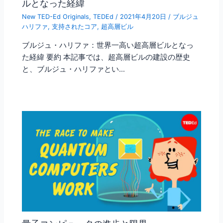
ルとなった経緯
New TED-Ed Originals
,
TEDEd
/
2021年4月20日
/
ブルジュ
ハリファ
,
支持されたコア
,
超高層ビル
ブルジュ・ハリファ：世界一高い超高層ビルとなっ
た経緯 要約 本記事では、超高層ビルの建設の歴史
と、ブルジュ・ハリファとい…