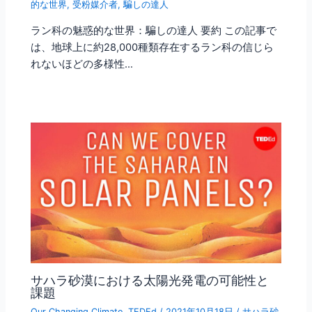
的な世界
,
受粉媒介者
,
騙しの達人
ラン科の魅惑的な世界：騙しの達人 要約 この記事で
は、地球上に約28,000種類存在するラン科の信じら
れないほどの多様性…
サハラ砂漠における太陽光発電の可能性と
課題
Our Changing Climate
,
TEDEd
/
2021年10月18日
/
サハラ砂