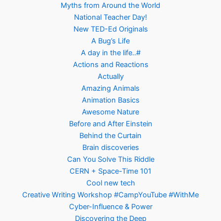
Myths from Around the World
National Teacher Day!
New TED-Ed Originals
A Bug’s Life
A day in the life..#
Actions and Reactions
Actually
Amazing Animals
Animation Basics
Awesome Nature
Before and After Einstein
Behind the Curtain
Brain discoveries
Can You Solve This Riddle
CERN + Space-Time 101
Cool new tech
Creative Writing Workshop #CampYouTube #WithMe
Cyber-Influence & Power
Discovering the Deep