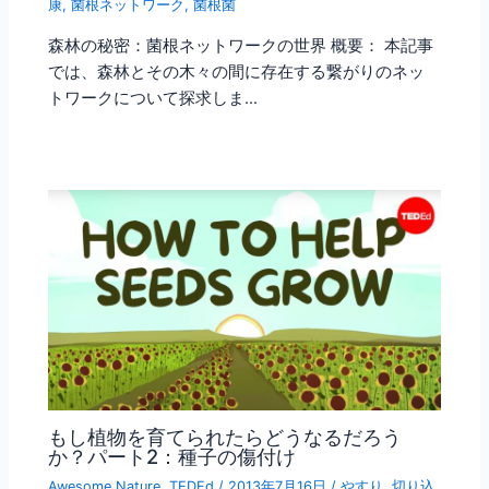
康
,
菌根ネットワーク
,
菌根菌
森林の秘密：菌根ネットワークの世界 概要： 本記事
では、森林とその木々の間に存在する繋がりのネッ
トワークについて探求しま…
もし植物を育てられたらどうなるだろう
か？パート2：種子の傷付け
Awesome Nature
,
TEDEd
/
2013年7月16日
/
やすり
,
切り込