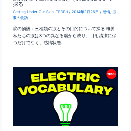
探る
Getting Under Our Skin
,
TEDEd
/
2014年2月26日
/
感情
,
涙
,
涙の物語
涙の物語：三種類の涙とその目的について探る 概要
私たちの涙は3つの異なる層から成り、目を清潔に保
つだけでなく、感情状態…