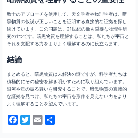
数十のアプローチを使用して、天文学者や物理学者は、暗
黒物質の仮説が正しいことを証明する直接的な証拠を探し
続けています。この問題は、21世紀の最も重要な物理学研
究の1つです。暗黒物質を理解することは、私たちが宇宙と
それを支配する力をよりよく理解するのに役立ちます。
結論
まとめると、暗黒物質は未解決の謎ですが、科学者たちは
積極的にその秘密を解き明かすために取り組んでいます。
銀河や星の振る舞いを研究することで、暗黒物質の直接的
な証拠を見つけ、私たちの宇宙を形作る見えない力をより
よく理解することを望んでいます。
F
T
E
共
a
w
m
有