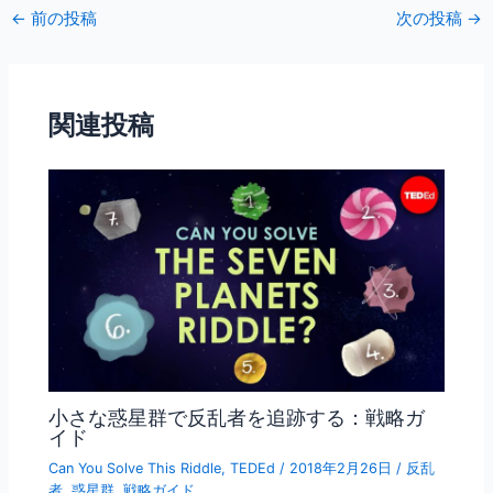
c
itt
ai
←
前の投稿
次の投稿
→
e
er
l
b
o
関連投稿
o
k
小さな惑星群で反乱者を追跡する：戦略ガ
イド
Can You Solve This Riddle
,
TEDEd
/
2018年2月26日
/
反乱
者
,
惑星群
,
戦略ガイド