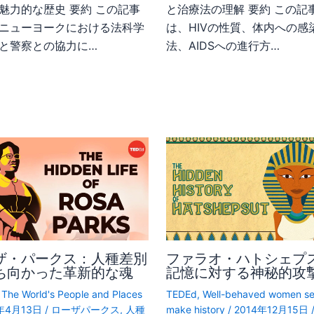
魅力的な歴史 要約 この記事
と治療法の理解 要約 この記
ニューヨークにおける法科学
は、HIVの性質、体内への感
と警察との協力に…
法、AIDSへの進行方…
ザ・パークス：人種差別
ファラオ・ハトシェプ
ち向かった革新的な魂
記憶に対する神秘的攻
,
The World's People and Places
TEDEd
,
Well-behaved women s
0年4月13日
/
ローザパークス
,
人種
make history
/
2014年12月15日