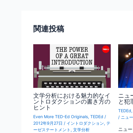
b
o
o
関連投稿
k
文学分析における魅力的なイ
ニュ
ントロダクションの書き方の
と犯
ヒント
TEDEd
Even More TED-Ed Originals
,
TEDEd
/
/
ニュ
2012年9月27日
/
イントロダクション
,
テ
ニュー
ーゼステートメント
,
文学分析