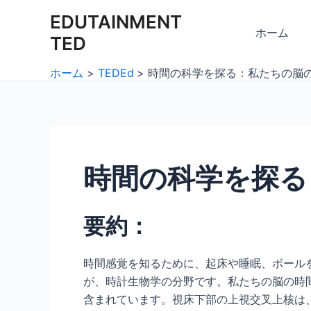
内
Post
EDUTAINMENT
容
navigation
ホーム
TED
を
ス
ホーム
TEDEd
時間の科学を探る：私たちの脳
キ
ッ
プ
時間の科学を探る
要約：
時間感覚を知るために、起床や睡眠、ボール
が、時計生物学の分野です。私たちの脳の時
含まれています。視床下部の上視交叉上核は