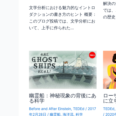
解決の
文学分析における魅力的なイントロ
では、
ダクションの書き方のヒント 概要：
の歴史
このブログ投稿では、文学分析にお
いて、上手に作られた…
幽霊船：神秘現象の背後にあ
ロー
る科学
に立
Before and After Einstein
,
TEDEd
/
2017
TEDEd
年2月28日
/
幽霊船
,
海洋流
,
科学
/
202