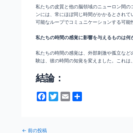
私たちの皮質と他の脳領域のニューロン間の
ンには、常にほぼ同じ時間がかかるとされて
可能なループでコミュニケーションする可能
私たちの時間の感覚に影響を与えるものは何
私たちの時間の感覚は、外部刺激や孤立などの内
験は、彼の時間の知覚を変えました。これは
結論：
F
T
E
共
a
w
m
有
c
itt
ai
e
er
l
←
前の投稿