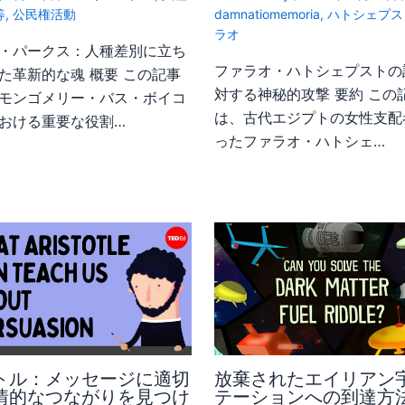
等
,
公民権活動
damnatiomemoria
,
ハトシェプス
ラオ
・パークス：人種差別に立ち
ファラオ・ハトシェプストの
た革新的な魂 概要 この記事
対する神秘的攻撃 要約 この
モンゴメリー・バス・ボイコ
は、古代エジプトの女性支配
おける重要な役割…
ったファラオ・ハトシェ…
トル：メッセージに適切
放棄されたエイリアン
情的なつながりを見つけ
テーションへの到達方