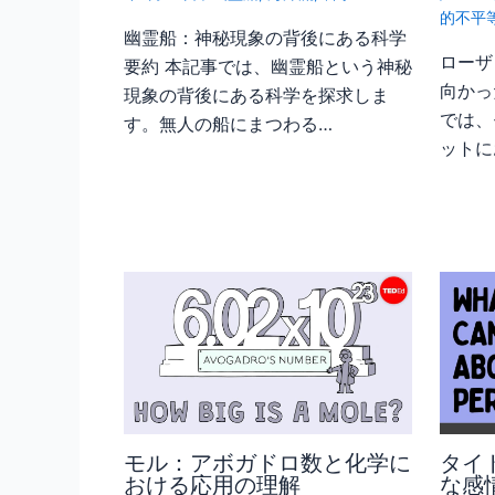
的不平
幽霊船：神秘現象の背後にある科学
ローザ
要約 本記事では、幽霊船という神秘
向かっ
現象の背後にある科学を探求しま
では、
す。無人の船にまつわる…
ットに
モル：アボガドロ数と化学に
タイ
おける応用の理解
な感