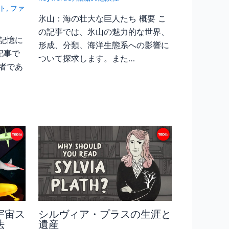
ト
,
ファ
氷山：海の壮大な巨人たち 概要 こ
の記事では、氷山の魅力的な世界、
記憶に
形成、分類、海洋生態系への影響に
記事で
ついて探求します。また…
者であ
宇宙ス
シルヴィア・プラスの生涯と
法
遺産