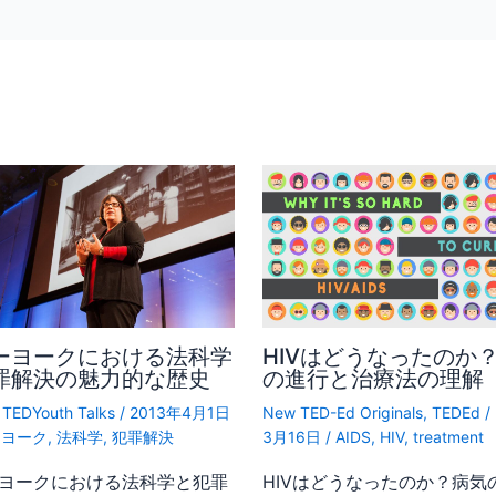
ーヨークにおける法科学
HIVはどうなったのか
罪解決の魅力的な歴史
の進行と治療法の理解
,
TEDYouth Talks
/
2013年4月1日
New TED-Ed Originals
,
TEDEd
/
ーヨーク
,
法科学
,
犯罪解決
3月16日
/
AIDS
,
HIV
,
treatment
ヨークにおける法科学と犯罪
HIVはどうなったのか？病気