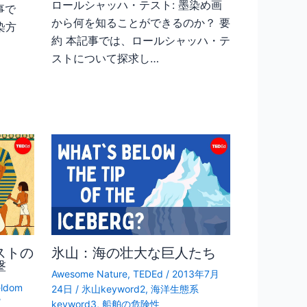
ロールシャッハ・テスト: 墨染め画
事で
から何を知ることができるのか？ 要
染方
約 本記事では、ロールシャッハ・テ
ストについて探求し…
ストの
氷山：海の壮大な巨人たち
撃
Awesome Nature
,
TEDEd
/
2013年7月
eldom
24日
/
氷山keyword2
,
海洋生態系
/
keyword3
,
船舶の危険性