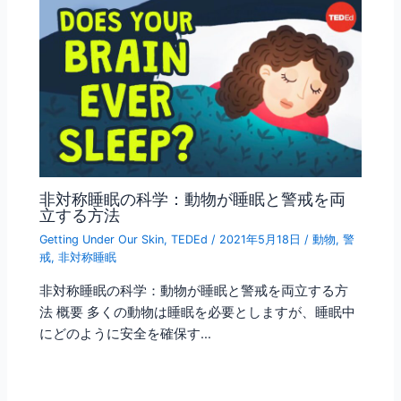
非対称睡眠の科学：動物が睡眠と警戒を両
立する方法
Getting Under Our Skin
,
TEDEd
/
2021年5月18日
/
動物
,
警
戒
,
非対称睡眠
非対称睡眠の科学：動物が睡眠と警戒を両立する方
法 概要 多くの動物は睡眠を必要としますが、睡眠中
にどのように安全を確保す…