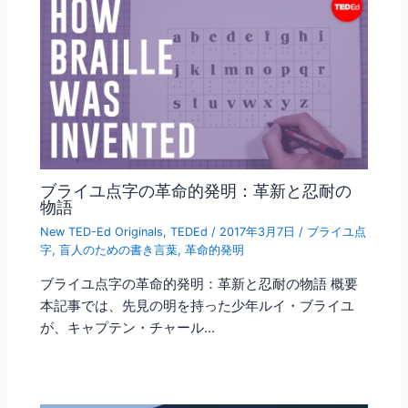
ブライユ点字の革命的発明：革新と忍耐の
物語
New TED-Ed Originals
,
TEDEd
/
2017年3月7日
/
ブライユ点
字
,
盲人のための書き言葉
,
革命的発明
ブライユ点字の革命的発明：革新と忍耐の物語 概要
本記事では、先見の明を持った少年ルイ・ブライユ
が、キャプテン・チャール…