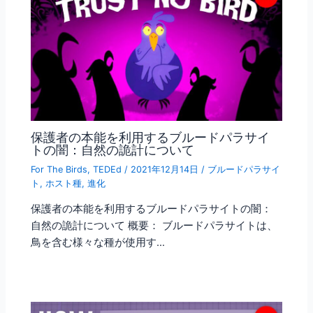
保護者の本能を利用するブルードパラサイ
トの闇：自然の詭計について
For The Birds
,
TEDEd
/
2021年12月14日
/
ブルードパラサイ
ト
,
ホスト種
,
進化
保護者の本能を利用するブルードパラサイトの闇：
自然の詭計について 概要： ブルードパラサイトは、
鳥を含む様々な種が使用す…