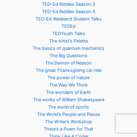
TED-Ed Riddles Season 3
TED-Ed Riddles Season 4
TED-Ed Weekend Student Talks
TEDEd
TEDYouth Talks
The Artist’s Palette
The basics of quantum mechanics
The Big Questions
The Demon of Reason
The great Thanksgiving car ride
The power of nature
The Way We Think
The wonders of Earth
The works of William Shakespeare
The world of sports
The World’s People and Places
The Writer’s Workshop
There’s a Poem for That
Think Like A Coder