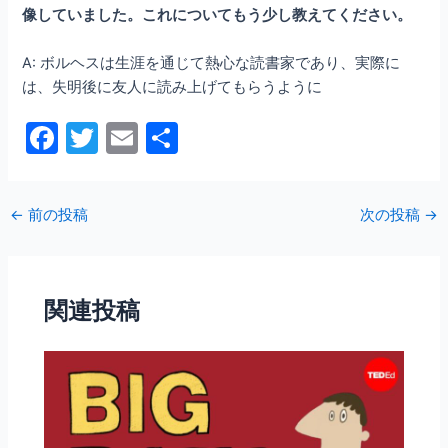
像していました。これについてもう少し教えてください。
A: ボルヘスは生涯を通じて熱心な読書家であり、実際に
は、失明後に友人に読み上げてもらうように
F
T
E
共
a
w
m
有
c
itt
ai
←
前の投稿
次の投稿
→
e
er
l
b
o
関連投稿
o
k