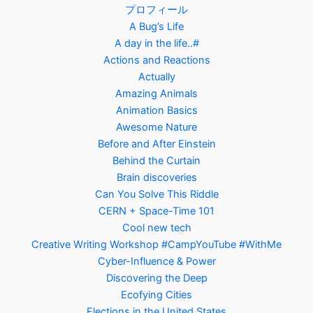
プロフィール
A Bug’s Life
A day in the life..#
Actions and Reactions
Actually
Amazing Animals
Animation Basics
Awesome Nature
Before and After Einstein
Behind the Curtain
Brain discoveries
Can You Solve This Riddle
CERN + Space-Time 101
Cool new tech
Creative Writing Workshop #CampYouTube #WithMe
Cyber-Influence & Power
Discovering the Deep
Ecofying Cities
Elections in the United States