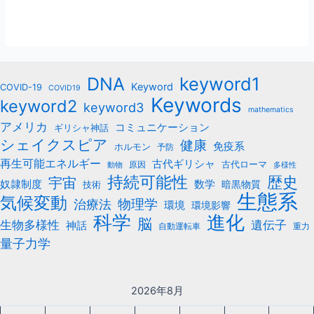
keyword1
DNA
Keyword
COVID-19
COVID19
Keywords
keyword2
keyword3
mathematics
アメリカ
コミュニケーション
ギリシャ神話
シェイクスピア
健康
免疫系
ホルモン
予防
再生可能エネルギー
古代ギリシャ
古代ローマ
原因
動物
多様性
持続可能性
歴史
宇宙
数学
奴隷制度
暗黒物質
技術
生態系
気候変動
治療法
物理学
環境
環境影響
科学
進化
脳
遺伝子
生物多様性
神話
自動運転車
重力
量子力学
2026年8月