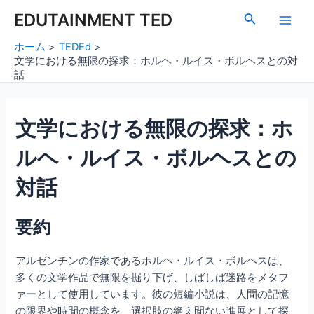
内
Post
Main
EDUTAINMENT TED
検
容
navigation
索
Men
を
ホーム
TEDEd
ス
文学における無限の探求：ホルヘ・ルイス・ボルヘスとの対
キ
話
ッ
プ
文学における無限の探求：ホ
ルヘ・ルイス・ボルヘスとの
対話
要約
アルゼンチンの作家であるホルヘ・ルイス・ボルヘスは、
多くの文学作品で無限を掘り下げ、しばしば迷路をメタフ
ァーとして使用しています。彼の短編小説は、人間の記憶
の限界や時間の概念を、選択肢の絶え間ない進展として探