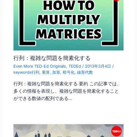
行列：複雑な問題を簡素化する
Even More TED-Ed Originals
,
TEDEd
/
2013年3月4日
/
keywords行列
,
乗算
,
加算
,
暗号化
,
線形代数
行列：複雑な問題を簡素化する 要約 この記事では、
多くの情報を表現し、複雑な問題を簡素化すること
ができる数値の配列である…