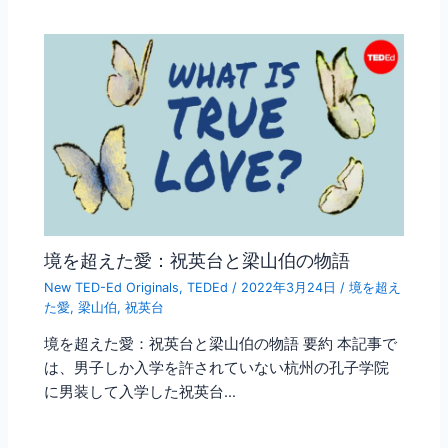
境を超えた愛：祝英台と梁山伯の物語
New TED-Ed Originals
,
TEDEd
/
2022年3月24日
/
境を超え
た愛
,
梁山伯
,
祝英台
境を超えた愛：祝英台と梁山伯の物語 要約 本記事で
は、男子しか入学を許されていない杭州の孔子学院
に男装して入学した祝英台…