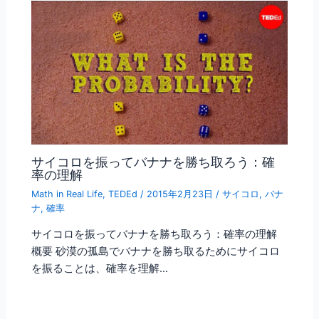
サイコロを振ってバナナを勝ち取ろう：確
率の理解
Math in Real Life
,
TEDEd
/
2015年2月23日
/
サイコロ
,
バナ
ナ
,
確率
サイコロを振ってバナナを勝ち取ろう：確率の理解
概要 砂漠の孤島でバナナを勝ち取るためにサイコロ
を振ることは、確率を理解…