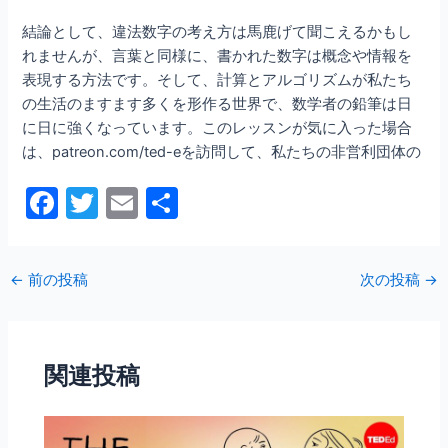
結論として、違法数字の考え方は馬鹿げて聞こえるかもし
れませんが、言葉と同様に、書かれた数字は概念や情報を
表現する方法です。そして、計算とアルゴリズムが私たち
の生活のますます多くを形作る世界で、数学者の鉛筆は日
に日に強くなっています。このレッスンが気に入った場合
は、patreon.com/ted-eを訪問して、私たちの非営利団体の
F
T
E
共
a
w
m
有
c
itt
ai
←
前の投稿
次の投稿
→
e
er
l
b
o
関連投稿
o
k