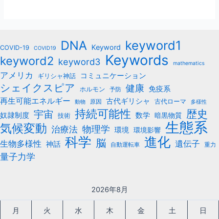
keyword1
DNA
Keyword
COVID-19
COVID19
Keywords
keyword2
keyword3
mathematics
アメリカ
コミュニケーション
ギリシャ神話
シェイクスピア
健康
免疫系
ホルモン
予防
再生可能エネルギー
古代ギリシャ
古代ローマ
原因
動物
多様性
持続可能性
歴史
宇宙
数学
奴隷制度
暗黒物質
技術
生態系
気候変動
治療法
物理学
環境
環境影響
科学
進化
脳
遺伝子
生物多様性
神話
自動運転車
重力
量子力学
2026年8月
月
火
水
木
金
土
日