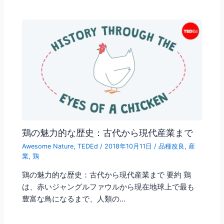
鶏の魅力的な歴史：古代から現代産業まで
Awesome Nature
,
TEDEd
/
2018年10月11日
/
品種改良
,
産
業
,
鶏
鶏の魅力的な歴史：古代から現代産業まで 要約 鶏
は、赤いジャングルファウルから現在地球上で最も
豊富な鳥になるまで、人類の…