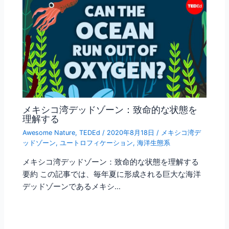
メキシコ湾デッドゾーン：致命的な状態を
理解する
Awesome Nature
,
TEDEd
/
2020年8月18日
/
メキシコ湾デ
ッドゾーン
,
ユートロフィケーション
,
海洋生態系
メキシコ湾デッドゾーン：致命的な状態を理解する
要約 この記事では、毎年夏に形成される巨大な海洋
デッドゾーンであるメキシ…