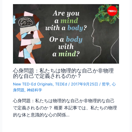
心身問題：私たちは物理的な自己か非物理
的な自己で定義されるのか？
New TED-Ed Originals
,
TEDEd
/
2017年9月25日
/
哲学
,
心
身問題
,
神経科学
心身問題：私たちは物理的な自己か非物理的な自己
で定義されるのか？ 概要 本記事では、私たちの物理
的な体と意識的な心の関係…