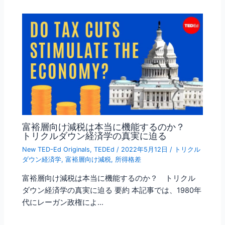
富裕層向け減税は本当に機能するのか？
トリクルダウン経済学の真実に迫る
New TED-Ed Originals
,
TEDEd
/
2022年5月12日
/
トリクル
ダウン経済学
,
富裕層向け減税
,
所得格差
富裕層向け減税は本当に機能するのか？ トリクル
ダウン経済学の真実に迫る 要約 本記事では、1980年
代にレーガン政権によ…