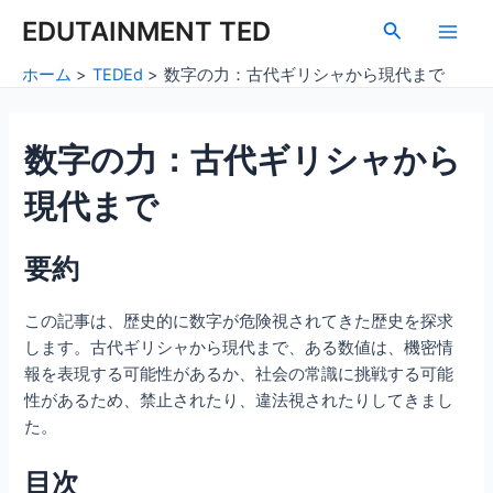
内
Post
Main
EDUTAINMENT TED
検
容
navigation
索
Men
を
ホーム
TEDEd
数字の力：古代ギリシャから現代まで
ス
キ
ッ
数字の力：古代ギリシャから
プ
現代まで
要約
この記事は、歴史的に数字が危険視されてきた歴史を探求
します。古代ギリシャから現代まで、ある数値は、機密情
報を表現する可能性があるか、社会の常識に挑戦する可能
性があるため、禁止されたり、違法視されたりしてきまし
た。
目次