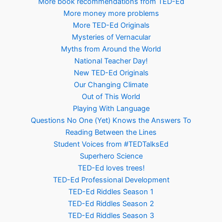
More book recommendations from TED-Ed
More money more problems
More TED-Ed Originals
Mysteries of Vernacular
Myths from Around the World
National Teacher Day!
New TED-Ed Originals
Our Changing Climate
Out of This World
Playing With Language
Questions No One (Yet) Knows the Answers To
Reading Between the Lines
Student Voices from #TEDTalksEd
Superhero Science
TED-Ed loves trees!
TED-Ed Professional Development
TED-Ed Riddles Season 1
TED-Ed Riddles Season 2
TED-Ed Riddles Season 3