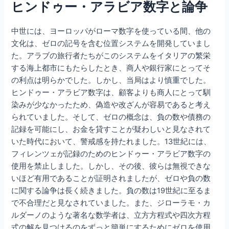
ヒンドゥー・アラビア数字と論争
中世には、ヨーロッパがローマ数字を使っている間、他の
文化は、ゼロの記号を含む位置システムを開発していまし
た。アラブの旅行者たちがこのシステムをイタリアの繁栄
する海上都市にもたらしたとき、商人や銀行家にとってそ
の利点は明らかでした。しかし、当局はより慎重でした。
ヒンドゥー・アラビア数字は、顧客よりも商人にとって馴
染みが少なかったため、偽造や改ざんが容易であると考え
られていました。そして、ゼロの概念は、負の数や債務の
記録を可能にし、お金を貸すことが疑わしいと見なされて
いた時代において、警戒感を持たれました。13世紀には、
フィレンツェが記録のためのヒンドゥー・アラビア数字の
使用を禁止しました。しかし、その後、彼らは無視できな
いほど有用であることが証明されましたが、ゼロや負の数
に関する論争は長く続きました。負の数は19世紀に至るま
で不合理だと見なされていました。また、ジローラモ・カ
ルダーノのような著名な数学者は、立方方程式や四次方程
式の解を見つけるのをずっと簡単にするためにゼロを使用