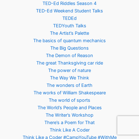
TED-Ed Riddles Season 4
TED-Ed Weekend Student Talks
TEDEd
TEDYouth Talks
The Artist’s Palette
The basics of quantum mechanics
The Big Questions
The Demon of Reason
The great Thanksgiving car ride
The power of nature
The Way We Think
The wonders of Earth
The works of William Shakespeare
The world of sports
The World’s People and Places
The Writer’s Workshop
There’s a Poem for That
Think Like A Coder
Think Like a Coder #CampYouTube #WithMe