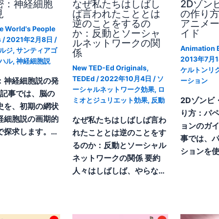
密：神経細胞
なぜ私たちはしばし
2Dゾン
見
ば言われたこととは
の作り
逆のことをするの
アニメ
e World's People
か：反動とソーシャ
イド
s
/
2021年2月8日
/
ルネットワークの関
Animation 
ルジ
,
サンティアゴ
係
2013年7月
ハル
,
神経細胞説
New TED-Ed Originals
,
ケルトンリ
TEDEd
/
2022年10月4日
/
ソ
：神経細胞説の発
ーション
ーシャルネットワーク効果
,
ロ
本記事では、脳の
2Dゾンビ
ミオとジュリエット効果
,
反動
史を、初期の網状
り方：パ
経細胞説の画期的
なぜ私たちはしばしば言わ
ョンのガイ
で探求します。…
れたこととは逆のことをす
事では、
るのか：反動とソーシャル
ションを使
ネットワークの関係 要約
人々はしばしば、やらな…