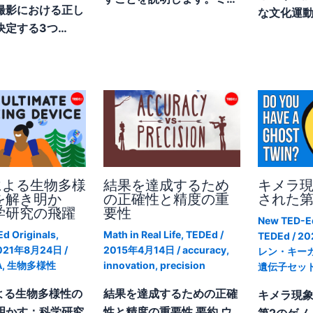
撮影における正し
な文化運動
決定する3つ…
による生物多様
結果を達成するため
キメラ
を解き明か
の正確性と精度の重
された第
学研究の飛躍
要性
New TED-Ed
d Originals
,
Math in Real Life
,
TEDEd
/
TEDEd
/
20
021年8月24日
/
2015年4月14日
/
accuracy
,
レン・キー
A
,
生物多様性
innovation
,
precision
遺伝子セッ
による生物多様性の
結果を達成するための正確
キメラ現
明かす：科学研究
性と精度の重要性 要約 ウ
第2のゲノ