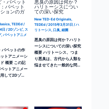
ビ・パペット
悪臭の原因は何か？
方：パペット
ハリトーシスについ
ーションのガ
ての深い探究
New TED-Ed Originals
,
Basics
,
TEDEd
/
TEDEd
/
2015年3月31日
/
ハ
14日
/
2Dゾンビ
,
ス
リトーシス
,
口臭
,
細菌
グ
,
パペットアニメ
悪臭の原因は何か？ハリト
ーシスについての深い探究
・パペットの作
概要 ハリトーシス、つま
ペットアニメーシ
り悪臭は、古代から人類を
ド 概要 この記
悩ませてきた一般的な問…
パペットアニメー
用して2Dゾ…