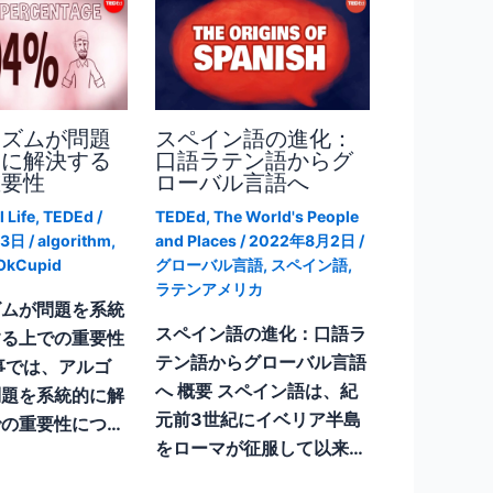
リズムが問題
スペイン語の進化：
的に解決する
口語ラテン語からグ
重要性
ローバル言語へ
 Life
,
TEDEd
/
TEDEd
,
The World's People
13日
/
algorithm
,
and Places
/
2022年8月2日
/
OkCupid
グローバル言語
,
スペイン語
,
ラテンアメリカ
ズムが問題を系統
スペイン語の進化：口語ラ
する上での重要性
テン語からグローバル言語
事では、アルゴ
へ 概要 スペイン語は、紀
問題を系統的に解
元前3世紀にイベリア半島
の重要性につ…
をローマが征服して以来…