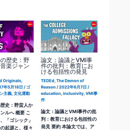
クの歴史：野
論文：論議とVMI事
ら音楽ジャン
件の批判：教育にお
ける包括性の発見
 Originals
,
TEDEd
,
The Demon of
17年5月18日
/
ゴ
Reason
/
2022年6月7日
/
ン主義
,
文化運動
education
,
inclusivity
,
VMI事
件
の歴史：野蛮人か
論文：論議とVMI事件の批
ンルへ 概要 こ
判：教育における包括性の
は、「ゴシック」
発見 要約 本論文では、ア
語の起源と、様々