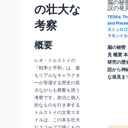
脳の秘
の壮大な
説の発
TEDEd
,
Th
考察
and Place
カミッロゴ
ラモンイカ
概要
脳の秘密
見 概要 
レオ・トルストイの
研究の歴
『戦争と平和』は、最
説から神
もリアルなキャラクタ
な発見ま
ーが登場する歴史の長
大ながらも興奮を誘う
考察です。政治と個人
的なものを行き来する
トルストイの文章スタ
イルは、この本を壮大
なスコープで描くもの