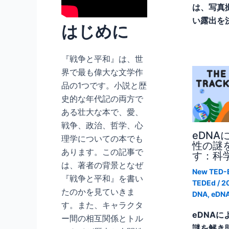
は、写真
い露出を
はじめに
『戦争と平和』は、世
界で最も偉大な文学作
品の1つです。小説と歴
史的な年代記の両方で
ある壮大な本で、愛、
戦争、政治、哲学、心
eDNA
理学についての本でも
性の謎
あります。この記事で
す：科
は、著者の背景となぜ
New TED-E
『戦争と平和』を書い
TEDEd
/
2
たのかを見ていきま
DNA
,
eDN
す。また、キャラクタ
eDNA
ー間の相互関係とトル
謎を解き