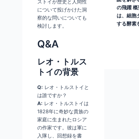
ストイが歴史と人間性
の飛躍 概
について投げかけた洞
は、細胞
察的な問いについても
する酵素
検討します。
Q&A
レオ・トルス
トイの背景
Q:
レオ・トルストイと
は誰ですか？
A:
レオ・トルストイは
1828年に奇妙な貴族の
家庭に生まれたロシア
の作家です。彼は軍に
入隊し、回想録を書