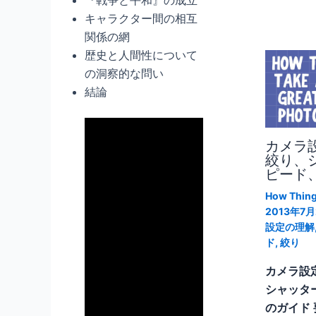
キャラクター間の相互
関係の網
歴史と人間性について
の洞察的な問い
結論
カメラ
絞り、
ピード、
How Thin
2013年7
設定の理解
ド
,
絞り
カメラ設
シャッタ
のガイド 