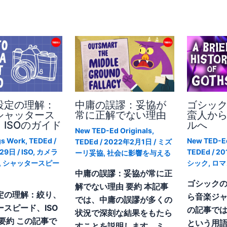
設定の理解：
中庸の誤謬：妥協が
ゴシッ
シャッタース
常に正解でない理由
蛮人か
ISOのガイド
ルへ
New TED-Ed Originals
,
gs Work
,
TEDEd
/
New TED-Ed
TEDEd
/
2022年2月1日
/
ミズ
月29日
/
ISO
,
カメラ
TEDEd
/
20
ーリ妥協
,
社会に影響を与える
,
シャッタースピー
シック
,
ロマ
中庸の誤謬：妥協が常に正
ゴシック
解でない理由 要約 本記事
定の理解：絞り、
ら音楽ジャ
では、中庸の誤謬が多くの
ースピード、ISO
の記事で
状況で深刻な結果をもたら
要約 この記事で
という用
すことを説明します。ミ…