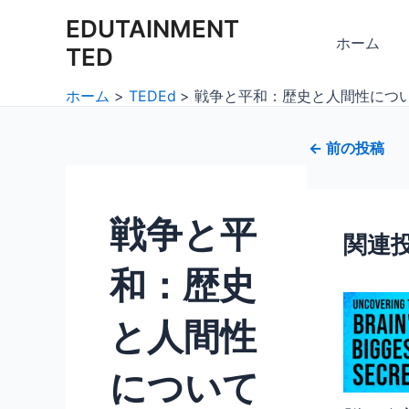
内
Post
EDUTAINMENT
容
navigation
ホーム
TED
を
ス
ホーム
TEDEd
戦争と平和：歴史と人間性につ
キ
ッ
←
前の投稿
プ
戦争と平
関連
和：歴史
と人間性
について