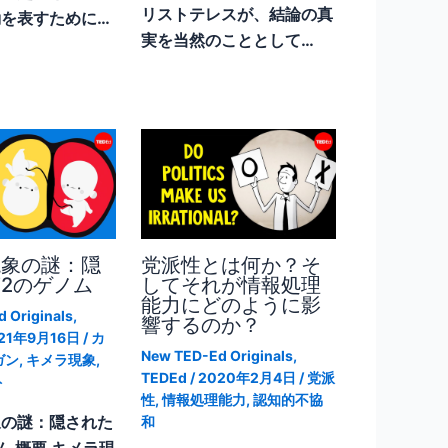
リストテレスが、結論の真
を表すために…
実を当然のこととして…
現象の謎：隠
党派性とは何か？そ
2のゲノム
してそれが情報処理
能力にどのように影
 Originals
,
響するのか？
21年9月16日
/
カ
New TED-Ed Originals
,
ガン
,
キメラ現象
,
TEDEd
/
2020年2月4日
/
党派
ト
性
,
情報処理能力
,
認知的不協
象の謎：隠された
和
ム 概要 キメラ現