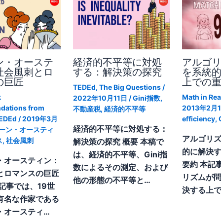
ン・オーステ
経済的不平等に対処
アルゴ
社会風刺とロ
する：解決策の探究
を系統
の巨匠
上での
TEDEd
,
The Big Questions
/
k
Math in Real
2022年10月11日
/
Gini指数
,
dations from
2013年2月
不動産税
,
経済的不平等
EDEd
/
2019年3月
efficiency
,
経済的不平等に対処する：
ーン・オースティ
アルゴリ
ス
,
社会風刺
解決策の探究 概要 本稿で
的に解決
は、経済的不平等、Gini指
・オースティン：
要約 本記
数によるその測定、および
とロマンスの巨匠
リズムが
他の形態の不平等と…
記事では、19世
決する上で
有名な作家である
・オースティ…