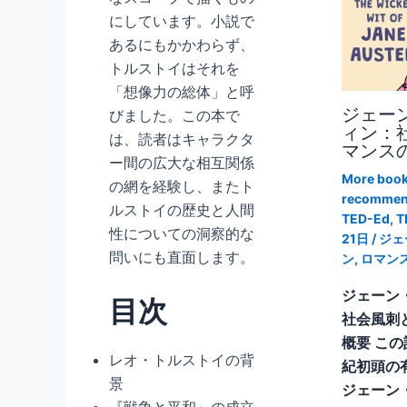
にしています。小説で
あるにもかかわらず、
トルストイはそれを
「想像力の総体」と呼
ジェー
びました。この本で
ィン：
は、読者はキャラクタ
マンス
ー間の広大な相互関係
More boo
の網を経験し、またト
recommen
ルストイの歴史と人間
TED-Ed
,
T
性についての洞察的な
21日
/
ジェ
問いにも直面します。
ン
,
ロマン
ジェーン
目次
社会風刺
概要 この
レオ・トルストイの背
紀初頭の
景
ジェーン
『戦争と平和』の成立