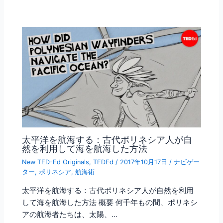
太平洋を航海する：古代ポリネシア人が自
然を利用して海を航海した方法
New TED-Ed Originals
,
TEDEd
/
2017年10月17日
/
ナビゲー
ター
,
ポリネシア
,
航海術
太平洋を航海する：古代ポリネシア人が自然を利用
して海を航海した方法 概要 何千年もの間、ポリネシ
アの航海者たちは、太陽、…