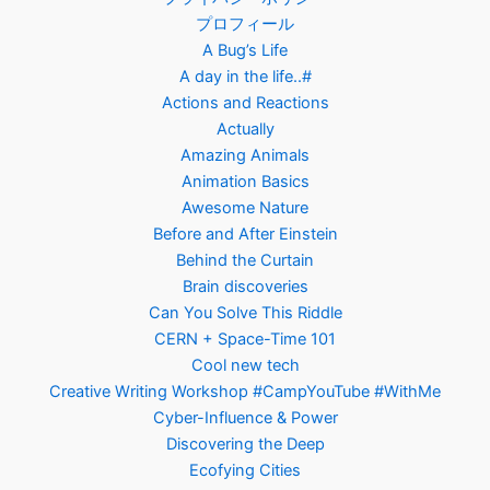
プロフィール
A Bug’s Life
A day in the life..#
Actions and Reactions
Actually
Amazing Animals
Animation Basics
Awesome Nature
Before and After Einstein
Behind the Curtain
Brain discoveries
Can You Solve This Riddle
CERN + Space-Time 101
Cool new tech
Creative Writing Workshop #CampYouTube #WithMe
Cyber-Influence & Power
Discovering the Deep
Ecofying Cities