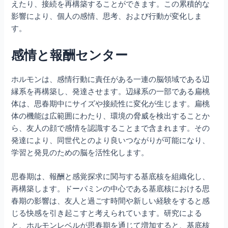
えたり、接続を再構築することができます。この累積的な
影響により、個人の感情、思考、および行動が変化しま
す。
感情と報酬センター
ホルモンは、感情行動に責任がある一連の脳領域である辺
縁系を再構築し、発達させます。辺縁系の一部である扁桃
体は、思春期中にサイズや接続性に変化が生じます。扁桃
体の機能は広範囲にわたり、環境の脅威を検出することか
ら、友人の顔で感情を認識することまで含まれます。その
発達により、同世代とのより良いつながりが可能になり、
学習と発見のための脳を活性化します。
思春期は、報酬と感覚探求に関与する基底核を組織化し、
再構築します。ドーパミンの中心である基底核における思
春期の影響は、友人と過ごす時間や新しい経験をすると感
じる快感を引き起こすと考えられています。研究による
と、ホルモンレベルが思春期を通じて増加すると、基底核