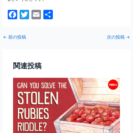
F
T
E
共
a
w
m
有
c
itt
ai
←
前の投稿
次の投稿
→
e
er
l
b
o
関連投稿
o
k