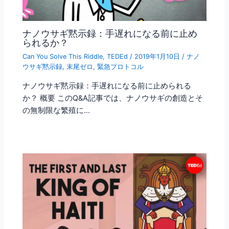
ナノウサギ黙示録：手遅れになる前に止め
られるか？
Can You Solve This Riddle
,
TEDEd
/
2019年1月10日
/
ナノ
ウサギ黙示録
,
末尾ゼロ
,
緊急プロトコル
ナノウサギ黙示録：手遅れになる前に止められる
か？ 概要 このQ&A記事では、ナノウサギの創造とそ
の無制限な繁殖に…