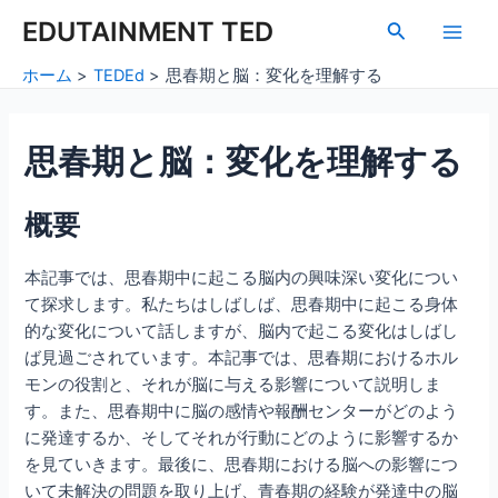
内
Post
Main
EDUTAINMENT TED
検
容
navigation
索
Men
を
ホーム
TEDEd
思春期と脳：変化を理解する
ス
キ
ッ
思春期と脳：変化を理解する
プ
概要
本記事では、思春期中に起こる脳内の興味深い変化につい
て探求します。私たちはしばしば、思春期中に起こる身体
的な変化について話しますが、脳内で起こる変化はしばし
ば見過ごされています。本記事では、思春期におけるホル
モンの役割と、それが脳に与える影響について説明しま
す。また、思春期中に脳の感情や報酬センターがどのよう
に発達するか、そしてそれが行動にどのように影響するか
を見ていきます。最後に、思春期における脳への影響につ
いて未解決の問題を取り上げ、青春期の経験が発達中の脳