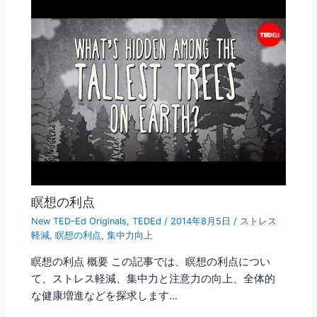
瞑想の利点
New TED-Ed Originals
,
TEDEd
/
2014年8月5日
/
ストレス
軽減
,
瞑想の利点
,
集中力向上
瞑想の利点 概要 この記事では、瞑想の利点につい
て、ストレス軽減、集中力と注意力の向上、全体的
な健康増進などを探求します…