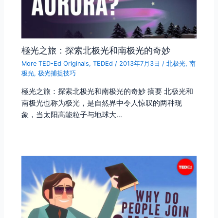
極光之旅：探索北极光和南极光的奇妙
More TED-Ed Originals
,
TEDEd
/
2013年7月3日
/
北极光
,
南
极光
,
极光捕捉技巧
極光之旅：探索北极光和南极光的奇妙 摘要 北极光和
南极光也称为极光，是自然界中令人惊叹的两种现
象，当太阳高能粒子与地球大…