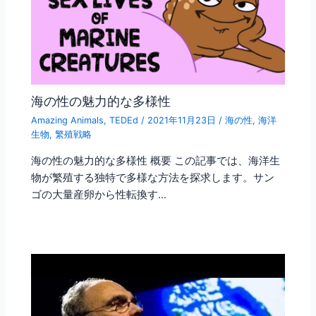
海の性の魅力的な多様性
Amazing Animals
,
TEDEd
/
2021年11月23日
/
海の性
,
海洋
生物
,
繁殖戦略
海の性の魅力的な多様性 概要 この記事では、海洋生
物が繁殖する独特で多様な方法を探求します。サン
ゴの大量産卵から性転換す…