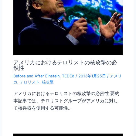
アメリカにおけるテロリストの核攻撃の必
然性
Before and After Einstein
,
TEDEd
/
2013年1月25日
/
アメリ
カ
,
テロリスト
,
核攻撃
アメリカにおけるテロリストの核攻撃の必然性 要約
本記事では、テロリストグループがアメリカに対し
て核兵器を使用する可能性…