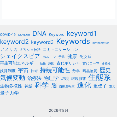
keyword1
DNA
Keyword
COVID-19
COVID19
Keywords
keyword2
keyword3
mathematics
アメリカ
コミュニケーション
ギリシャ神話
シェイクスピア
健康
免疫系
ホルモン
予防
再生可能エネルギー
古代ギリシャ
古代ローマ
原因
動物
多様性
持続可能性
歴史
宇宙
数学
奴隷制度
暗黒物質
技術
生態系
気候変動
治療法
物理学
環境
環境影響
科学
進化
脳
遺伝子
生物多様性
神話
自動運転車
重力
量子力学
2026年8月