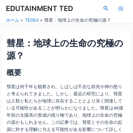
内
Post
Main
EDUTAINMENT TED
検
容
navigation
索
Men
を
ホーム
TEDEd
彗星：地球上の生命の究極の源？
ス
キ
ッ
彗星：地球上の生命の究極の
プ
源？
概要
彗星は何千年も観察され、しばしば不吉な前兆や神の怒り
と考えられてきました。しかし、最近の研究により、彗星
は人類と私たちが地球に存在することとより深く関連して
いる可能性があることが明らかになりました。彗星は46億
年前の太陽系の形成の残り物であり、地球上の生命の究極
の源かもしれません。この記事では、彗星とその生命の起
源に対する理解に与える可能性がある影響について詳しく