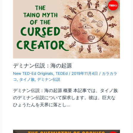
デミナン伝説：海の起源
New TED-Ed Originals
,
TEDEd
/
2019年11月4日
/
カラカラ
コ
,
タイノ族
,
デミナン伝説
デミナン伝説：海の起源 概要 本記事では、タイノ族
のデミナン伝説について探求します。彼は、巨大な
ひょうたんを天界に落とし…