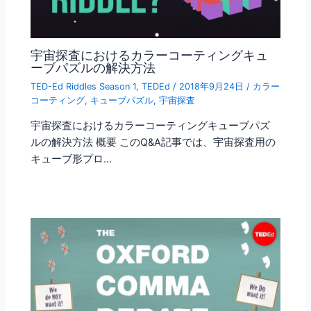
宇宙探査におけるカラーコーティングキュ
ーブパズルの解決方法
TED-Ed Riddles Season 1
,
TEDEd
/
2018年9月24日
/
カラー
コーティング
,
キューブパズル
,
宇宙探査
宇宙探査におけるカラーコーティングキューブパズ
ルの解決方法 概要 このQ&A記事では、宇宙探査用の
キューブ形プロ…