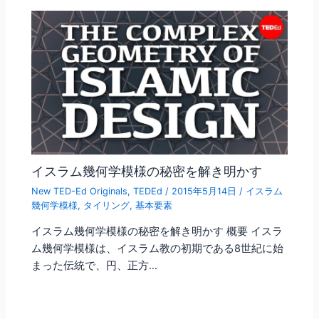
イスラム幾何学模様の秘密を解き明かす
New TED-Ed Originals
,
TEDEd
/
2015年5月14日
/
イスラム
幾何学模様
,
タイリング
,
基本要素
イスラム幾何学模様の秘密を解き明かす 概要 イスラ
ム幾何学模様は、イスラム教の初期である8世紀に始
まった伝統で、円、正方…