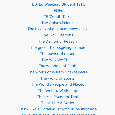
TED-Ed Weekend Student Talks
TEDEd
TEDYouth Talks
The Artist’s Palette
The basics of quantum mechanics
The Big Questions
The Demon of Reason
The great Thanksgiving car ride
The power of nature
The Way We Think
The wonders of Earth
The works of William Shakespeare
The world of sports
The World’s People and Places
The Writer’s Workshop
There’s a Poem for That
Think Like A Coder
Think Like a Coder #CampYouTube #WithMe