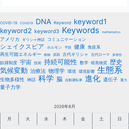
keyword1
DNA
Keyword
COVID-19
COVID19
Keywords
keyword2
keyword3
mathematics
アメリカ
コミュニケーション
ギリシャ神話
シェイクスピア
健康
免疫系
ホルモン
予防
再生可能エネルギー
古代ギリシャ
古代ローマ
原因
動物
多様性
持続可能性
歴史
宇宙
数学
奴隷制度
暗黒物質
技術
生態系
気候変動
治療法
物理学
環境
環境影響
科学
進化
脳
遺伝子
生物多様性
神話
自動運転車
重力
量子力学
2026年8月
月
火
水
木
金
土
日