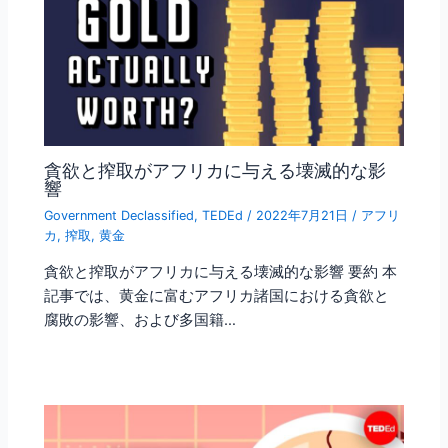
貪欲と搾取がアフリカに与える壊滅的な影
響
Government Declassified
,
TEDEd
/
2022年7月21日
/
アフリ
カ
,
搾取
,
黄金
貪欲と搾取がアフリカに与える壊滅的な影響 要約 本
記事では、黄金に富むアフリカ諸国における貪欲と
腐敗の影響、および多国籍…