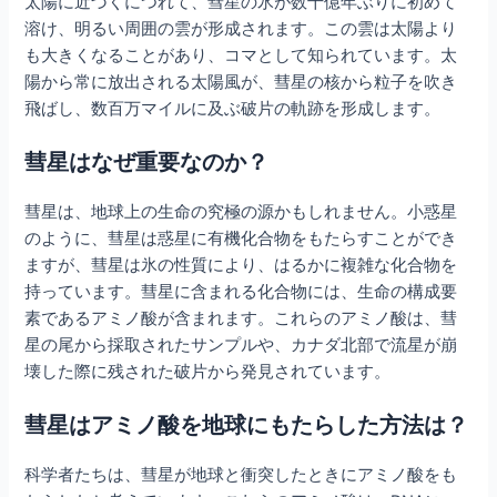
太陽に近づくにつれて、彗星の氷が数十億年ぶりに初めて
溶け、明るい周囲の雲が形成されます。この雲は太陽より
も大きくなることがあり、コマとして知られています。太
陽から常に放出される太陽風が、彗星の核から粒子を吹き
飛ばし、数百万マイルに及ぶ破片の軌跡を形成します。
彗星はなぜ重要なのか？
彗星は、地球上の生命の究極の源かもしれません。小惑星
のように、彗星は惑星に有機化合物をもたらすことができ
ますが、彗星は氷の性質により、はるかに複雑な化合物を
持っています。彗星に含まれる化合物には、生命の構成要
素であるアミノ酸が含まれます。これらのアミノ酸は、彗
星の尾から採取されたサンプルや、カナダ北部で流星が崩
壊した際に残された破片から発見されています。
彗星はアミノ酸を地球にもたらした方法は？
科学者たちは、彗星が地球と衝突したときにアミノ酸をも