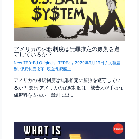
アメリカの保釈制度は無罪推定の原則を遵
守しているか？
New TED-Ed Originals
,
TEDEd
/
2020年9月29日
/
人種差
別
,
保釈制度改革
,
現金保釈廃止
アメリカの保釈制度は無罪推定の原則を遵守してい
るか？ 要約 アメリカの保釈制度は、被告人が手頃な
保釈料を支払い、裁判に出…