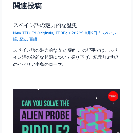
o
関連投稿
o
k
スペイン語の魅力的な歴史
New TED-Ed Originals
,
TEDEd
/
2022年8月2日
/
スペイン
語
,
歴史
,
言語
スペイン語の魅力的な歴史 要約 この記事では、スペ
イン語の複雑な起源について掘り下げ、紀元前3世紀
のイベリア半島のローマ…