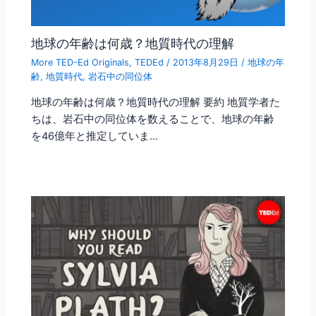
地球の年齢は何歳？地質時代の理解
More TED-Ed Originals
,
TEDEd
/
2013年8月29日
/
地球の年
齢
,
地質時代
,
岩石中の同位体
地球の年齢は何歳？地質時代の理解 要約 地質学者た
ちは、岩石中の同位体を数えることで、地球の年齢
を46億年と推定していま…