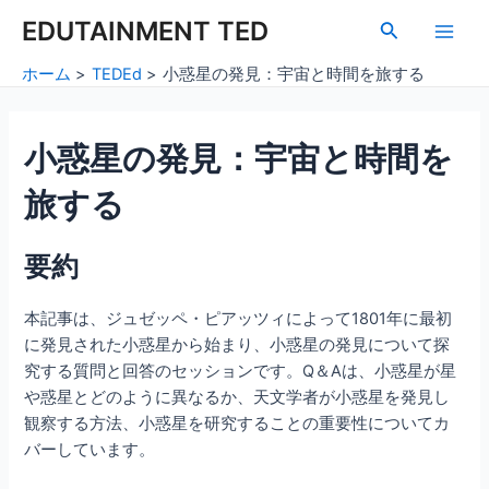
内
Post
Main
EDUTAINMENT TED
検
容
navigation
索
Men
を
ホーム
TEDEd
小惑星の発見：宇宙と時間を旅する
ス
キ
ッ
小惑星の発見：宇宙と時間を
プ
旅する
要約
本記事は、ジュゼッペ・ピアッツィによって1801年に最初
に発見された小惑星から始まり、小惑星の発見について探
究する質問と回答のセッションです。Q＆Aは、小惑星が星
や惑星とどのように異なるか、天文学者が小惑星を発見し
観察する方法、小惑星を研究することの重要性についてカ
バーしています。