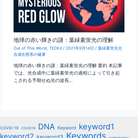
地球の赤い輝きの謎：葉緑素蛍光の理解
Out of This World
,
TEDEd
/
2021年9月14日
/
葉緑素蛍光光
合成生態系の健康
地球の赤い輝きの謎：葉緑素蛍光の理解 要約 本記事
では、光合成中に葉緑素蛍光の過程によって引き起
こされる予期せぬ光の波長…
keyword1
DNA
Keyword
COVID-19
COVID19
Keywords
keyword2
keyword3
mathematics