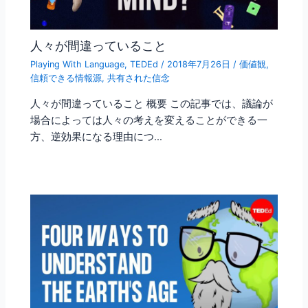
人々が間違っていること
Playing With Language
,
TEDEd
/
2018年7月26日
/
価値観
,
信頼できる情報源
,
共有された信念
人々が間違っていること 概要 この記事では、議論が
場合によっては人々の考えを変えることができる一
方、逆効果になる理由につ…