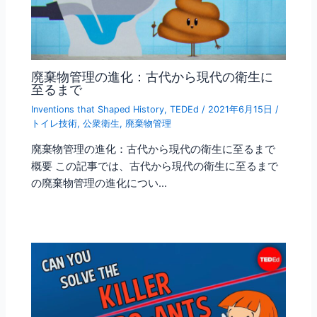
廃棄物管理の進化：古代から現代の衛生に
至るまで
Inventions that Shaped History
,
TEDEd
/
2021年6月15日
/
トイレ技術
,
公衆衛生
,
廃棄物管理
廃棄物管理の進化：古代から現代の衛生に至るまで
概要 この記事では、古代から現代の衛生に至るまで
の廃棄物管理の進化につい…