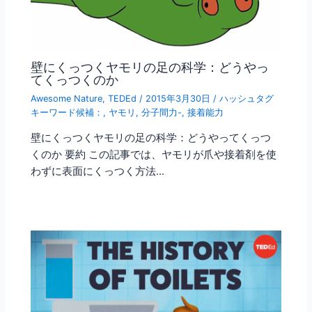
壁にくっつくヤモリの足の科学：どうやっ
てくっつくのか
Awesome Nature
,
TEDEd
/
2015年3月30日
/
ハッシュタグ
キーワード候補：
,
ヤモリ
,
分子間力-
,
接着能力
壁にくっつくヤモリの足の科学：どうやってくっつ
くのか 要約 この記事では、ヤモリが爪や接着剤を使
わずに表面にくっつく方法…