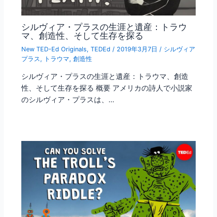
シルヴィア・プラスの生涯と遺産：トラウ
マ、創造性、そして生存を探る
New TED-Ed Originals
,
TEDEd
/
2019年3月7日
/
シルヴィア
プラス
,
トラウマ
,
創造性
シルヴィア・プラスの生涯と遺産：トラウマ、創造
性、そして生存を探る 概要 アメリカの詩人で小説家
のシルヴィア・プラスは、…