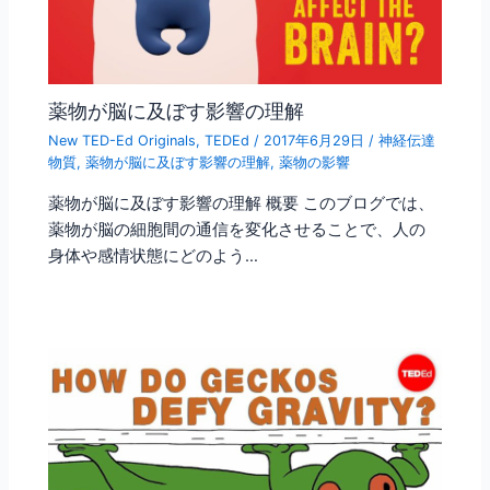
薬物が脳に及ぼす影響の理解
New TED-Ed Originals
,
TEDEd
/
2017年6月29日
/
神経伝達
物質
,
薬物が脳に及ぼす影響の理解
,
薬物の影響
薬物が脳に及ぼす影響の理解 概要 このブログでは、
薬物が脳の細胞間の通信を変化させることで、人の
身体や感情状態にどのよう…