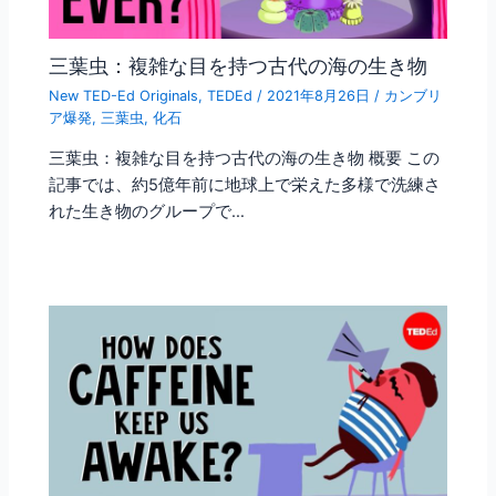
三葉虫：複雑な目を持つ古代の海の生き物
New TED-Ed Originals
,
TEDEd
/
2021年8月26日
/
カンブリ
ア爆発
,
三葉虫
,
化石
三葉虫：複雑な目を持つ古代の海の生き物 概要 この
記事では、約5億年前に地球上で栄えた多様で洗練さ
れた生き物のグループで…