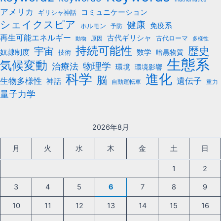
アメリカ
コミュニケーション
ギリシャ神話
シェイクスピア
健康
免疫系
ホルモン
予防
再生可能エネルギー
古代ギリシャ
古代ローマ
原因
動物
多様性
持続可能性
歴史
宇宙
数学
奴隷制度
暗黒物質
技術
生態系
気候変動
治療法
物理学
環境
環境影響
科学
進化
脳
遺伝子
生物多様性
神話
自動運転車
重力
量子力学
2026年8月
月
火
水
木
金
土
日
1
2
3
4
5
6
7
8
9
10
11
12
13
14
15
16