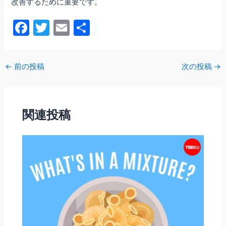
改善するために重要です。
F
T
E
共
a
w
m
有
c
itt
ai
←
前の投稿
次の投稿
→
e
er
l
b
o
関連投稿
o
k