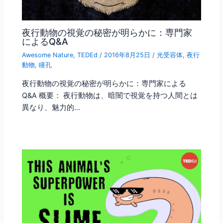
夜行動物の視覚の秘密が明らかに：専門家
によるQ&A
Awesome Nature
,
TEDEd
/
2016年8月25日
/
光受容体
,
夜行
動物
,
瞳孔
夜行動物の視覚の秘密が明らかに：専門家による
Q&A 概要： 夜行動物は、暗闇で視覚を持つ人間とは
異なり、魅力的…