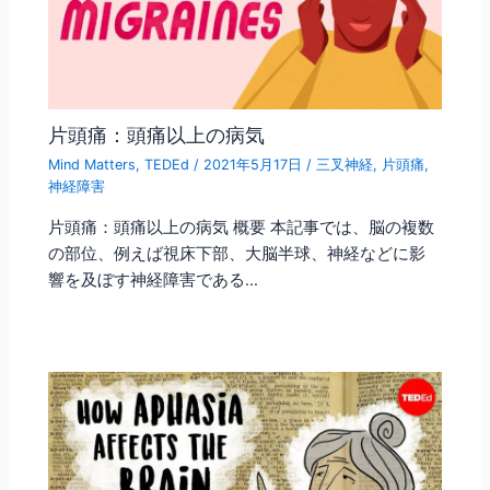
片頭痛：頭痛以上の病気
Mind Matters
,
TEDEd
/
2021年5月17日
/
三叉神経
,
片頭痛
,
神経障害
片頭痛：頭痛以上の病気 概要 本記事では、脳の複数
の部位、例えば視床下部、大脳半球、神経などに影
響を及ぼす神経障害である…