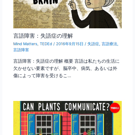
言語障害：失語症の理解
Mind Matters
,
TEDEd
/
2016年9月15日
/
失語症
,
言語療法
,
言語障害
言語障害：失語症の理解 概要 言語は私たちの生活に
欠かせない要素ですが、脳卒中、病気、あるいは外
傷によって障害を受けるこ…