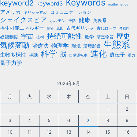
Keywords
keyword2
keyword3
mathematics
アメリカ
コミュニケーション
ギリシャ神話
シェイクスピア
健康
免疫系
ホルモン
予防
再生可能エネルギー
古代ギリシャ
古代ローマ
原因
動物
多様性
持続可能性
歴史
宇宙
数学
奴隷制度
暗黒物質
技術
生態系
気候変動
治療法
物理学
環境
環境影響
科学
進化
脳
遺伝子
生物多様性
神話
自動運転車
重力
量子力学
2026年8月
月
火
水
木
金
土
日
1
2
3
4
5
6
7
8
9
10
11
12
13
14
15
16