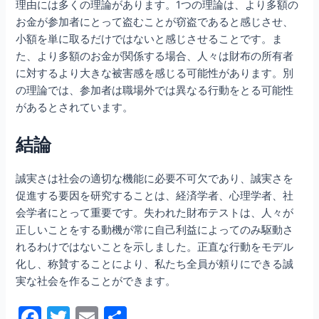
理由には多くの理論があります。1つの理論は、より多額の
お金が参加者にとって盗むことが窃盗であると感じさせ、
小額を単に取るだけではないと感じさせることです。ま
た、より多額のお金が関係する場合、人々は財布の所有者
に対するより大きな被害感を感じる可能性があります。別
の理論では、参加者は職場外では異なる行動をとる可能性
があるとされています。
結論
誠実さは社会の適切な機能に必要不可欠であり、誠実さを
促進する要因を研究することは、経済学者、心理学者、社
会学者にとって重要です。失われた財布テストは、人々が
正しいことをする動機が常に自己利益によってのみ駆動さ
れるわけではないことを示しました。正直な行動をモデル
化し、称賛することにより、私たち全員が頼りにできる誠
実な社会を作ることができます。
F
T
E
共