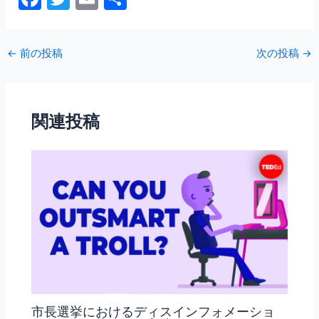
a
w
m
有
c
itt
ai
←
前の投稿
次の投稿
→
e
er
l
b
o
関連投稿
o
k
市長選挙におけるディスインフォメーショ