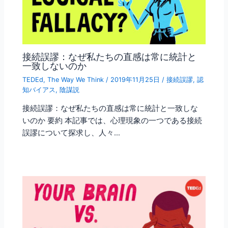
接続誤謬：なぜ私たちの直感は常に統計と
一致しないのか
TEDEd
,
The Way We Think
/
2019年11月25日
/
接続誤謬
,
認
知バイアス
,
陰謀説
接続誤謬：なぜ私たちの直感は常に統計と一致しな
いのか 要約 本記事では、心理現象の一つである接続
誤謬について探求し、人々…