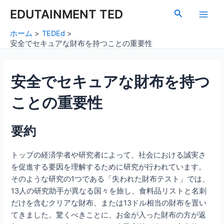
内
Post
Main
EDUTAINMENT TED
検
容
navigation
索
Men
を
ホーム
TEDEd
ス
安全でセキュアな財布を持つことの重要性
キ
ッ
安全でセキュアな財布を持つ
プ
ことの重要性
要約
トップの経済学者や研究者によって、社会における誠実さ
を促進する要因を理解するために研究が行われています。
そのような研究の1つである「失われた財布テスト」では、
13人の研究助手が異なる国々を旅し、食料品リストと名刺
だけを含むクリアな財布、または13ドル相当の財布を置い
てきました。驚くべきことに、お金が入った財布の方が返