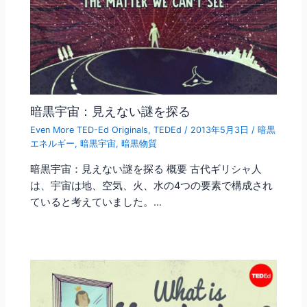
暗黒宇宙：見えない謎を探る
Even More TED-Ed Originals
,
TEDEd
/
2013年5月3日
/
暗黒
エネルギー
,
暗黒宇宙
,
暗黒物質
暗黒宇宙：見えない謎を探る 概要 古代ギリシャ人
は、宇宙は地、空気、火、水の4つの要素で構成され
ていると考えていました。…