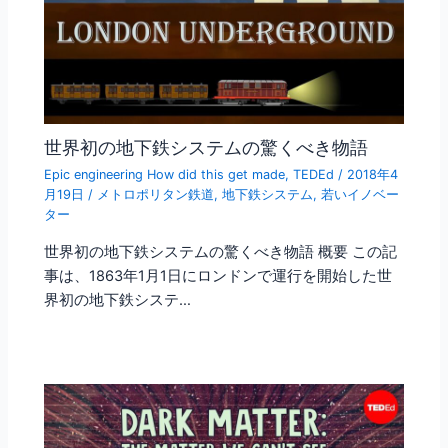
世界初の地下鉄システムの驚くべき物語
Epic engineering How did this get made
,
TEDEd
/
2018年4
月19日
/
メトロポリタン鉄道
,
地下鉄システム
,
若いイノベー
ター
世界初の地下鉄システムの驚くべき物語 概要 この記
事は、1863年1月1日にロンドンで運行を開始した世
界初の地下鉄システ…