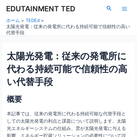
内
Post
Main
EDUTAINMENT TED
検
容
navigation
索
Men
を
ホーム
TEDEd
ス
太陽光発電：従来の発電所に代わる持続可能で信頼性の高い
キ
代替手段
ッ
プ
太陽光発電：従来の発電所に
代わる持続可能で信頼性の高
い代替手段
概要
本記事では、従来の発電所に代わる持続可能な代替手段と
しての太陽光発電の利点と課題について説明します。太陽
光エネルギーシステムの仕組み、雲が太陽光発電に与える
影響、エネルギー貯蔵ソリューションの必要性について説