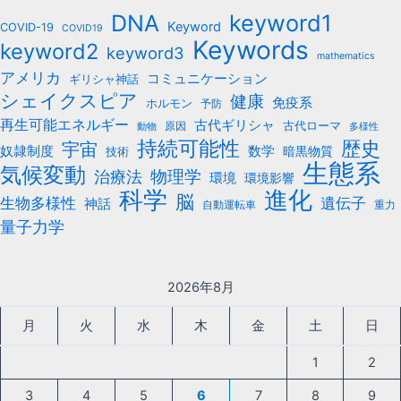
keyword1
DNA
Keyword
COVID-19
COVID19
Keywords
keyword2
keyword3
mathematics
アメリカ
コミュニケーション
ギリシャ神話
シェイクスピア
健康
免疫系
ホルモン
予防
再生可能エネルギー
古代ギリシャ
古代ローマ
原因
動物
多様性
持続可能性
歴史
宇宙
数学
奴隷制度
暗黒物質
技術
生態系
気候変動
治療法
物理学
環境
環境影響
科学
進化
脳
遺伝子
生物多様性
神話
自動運転車
重力
量子力学
2026年8月
月
火
水
木
金
土
日
1
2
3
4
5
6
7
8
9