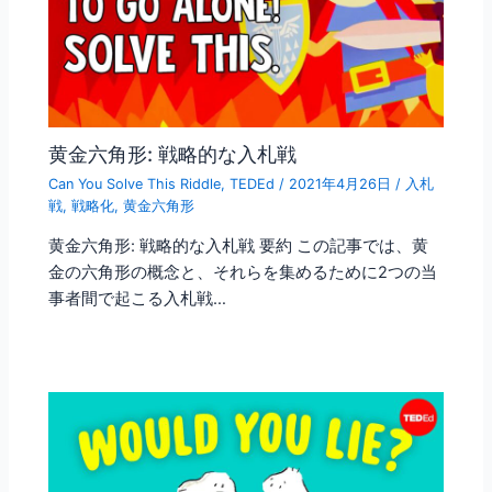
黄金六角形: 戦略的な入札戦
Can You Solve This Riddle
,
TEDEd
/
2021年4月26日
/
入札
戦
,
戦略化
,
黄金六角形
黄金六角形: 戦略的な入札戦 要約 この記事では、黄
金の六角形の概念と、それらを集めるために2つの当
事者間で起こる入札戦…