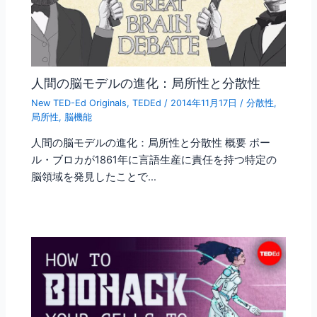
人間の脳モデルの進化：局所性と分散性
New TED-Ed Originals
,
TEDEd
/
2014年11月17日
/
分散性
,
局所性
,
脳機能
人間の脳モデルの進化：局所性と分散性 概要 ポー
ル・ブロカが1861年に言語生産に責任を持つ特定の
脳領域を発見したことで…