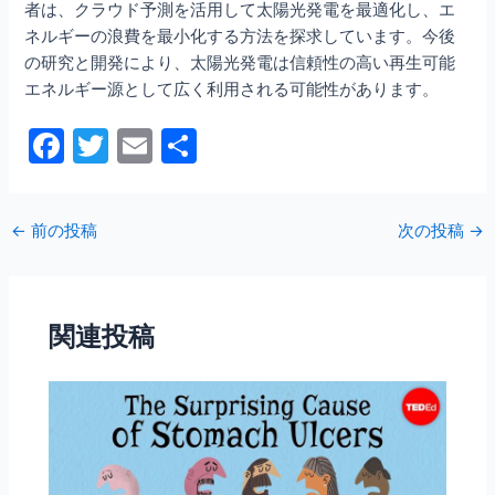
者は、クラウド予測を活用して太陽光発電を最適化し、エ
ネルギーの浪費を最小化する方法を探求しています。今後
の研究と開発により、太陽光発電は信頼性の高い再生可能
エネルギー源として広く利用される可能性があります。
F
T
E
共
a
w
m
有
c
itt
ai
←
前の投稿
次の投稿
→
e
er
l
b
o
関連投稿
o
k