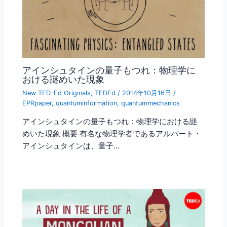
アインシュタインの量子もつれ：物理学に
おける謎めいた現象
New TED-Ed Originals
,
TEDEd
/
2014年10月16日
/
EPRpaper
,
quantuminformation
,
quantummechanics
アインシュタインの量子もつれ：物理学における謎
めいた現象 概要 有名な物理学者であるアルバート・
アインシュタインは、量子…