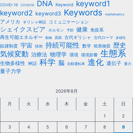
keyword1
DNA
Keyword
COVID-19
COVID19
Keywords
keyword2
keyword3
mathematics
アメリカ
コミュニケーション
ギリシャ神話
シェイクスピア
健康
免疫系
ホルモン
予防
再生可能エネルギー
古代ギリシャ
古代ローマ
原因
動物
多様性
持続可能性
歴史
宇宙
数学
奴隷制度
暗黒物質
技術
生態系
気候変動
治療法
物理学
環境
環境影響
科学
進化
脳
遺伝子
生物多様性
神話
自動運転車
重力
量子力学
2026年8月
月
火
水
木
金
土
日
1
2
3
4
5
6
7
8
9