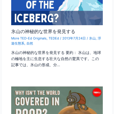
氷山の神秘的な世界を発見する
More TED-Ed Originals
,
TEDEd
/
2013年7月24日
/
氷山
,
浮
遊生態系
,
自然
氷山の神秘的な世界を発見する 要約： 氷山は、地球
の極地を主に生息する壮大な自然の驚異です。この
記事では、氷山の形成、分…