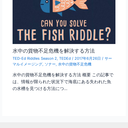
水中の貨物不足危機を解決する方法
TED-Ed Riddles Season 2
,
TEDEd
/
2017年6月26日
/
サー
マルイメージング
,
ソナー
,
水中の貨物不足危機
水中の貨物不足危機を解決する方法 概要 この記事で
は、情報が限られた状況下で海底にある失われた魚
の水槽を見つける方法につ…