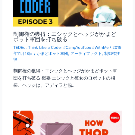
制御権の獲得：エシックとヘッジがかまど
ボット軍団を打ち破る
TEDEd
,
Think Like a Coder #CampYouTube #WithMe
/
2019
年11月18日
/
かまどボット軍団
,
アーティファクト
,
制御権獲
得
制御権の獲得：エシックとヘッジがかまどボット軍
団を打ち破る 概要 エシックと彼女のロボットの相
棒、ヘッジは、アディラと協…