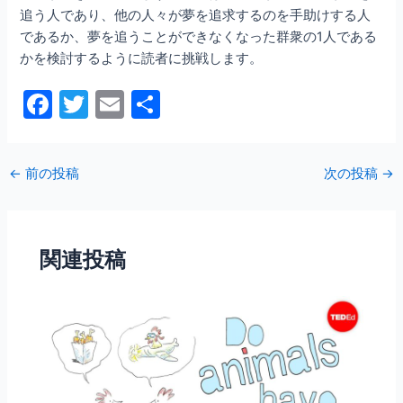
追う人であり、他の人々が夢を追求するのを手助けする人
であるか、夢を追うことができなくなった群衆の1人である
かを検討するように読者に挑戦します。
F
T
E
共
a
w
m
有
c
itt
ai
←
前の投稿
次の投稿
→
e
er
l
b
o
関連投稿
o
k