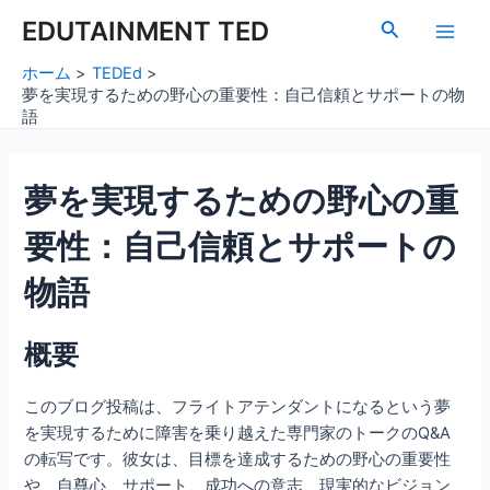
内
Post
Main
EDUTAINMENT TED
検
容
navigation
索
Men
を
ホーム
TEDEd
ス
夢を実現するための野心の重要性：自己信頼とサポートの物
キ
語
ッ
プ
夢を実現するための野心の重
要性：自己信頼とサポートの
物語
概要
このブログ投稿は、フライトアテンダントになるという夢
を実現するために障害を乗り越えた専門家のトークのQ&A
の転写です。彼女は、目標を達成するための野心の重要性
や、自尊心、サポート、成功への意志、現実的なビジョン