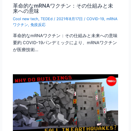
革命的なmRNAワクチン：その仕組みと未
来への意味
Cool new tech
,
TEDEd
/
2021年8月17日
/
COVID-19
,
mRNA
ワクチン
,
免疫反応
革命的なmRNAワクチン：その仕組みと未来への意味
要約 COVID-19パンデミックにより、mRNAワクチン
が医療技術…