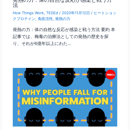
法
How Things Work
,
TEDEd
/
2020年11月12日
/
ヒートショッ
クプロテイン
,
免疫活性
,
発熱の力
発熱の力：体の自然な反応が感染と戦う方法 要約 本
記事では、梅毒の治療法としての発熱の歴史を探
り、それが6億年以上にわた…