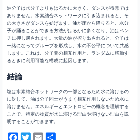
油分子は水分子よりもはるかに大きく、ダンスが得意では
ありません。水素結合ネットワークに引き込まれると、そ
の大きさがダンスを妨げます。油が床から降りると、水分
子が踊ることができる方法がはるかに多くなり、油はベン
チに押し戻されます。大量の油が搾り出されると、分子は
一緒になってグループを形成し、水の不公平について共感
します。これは、分子間の相互作用と、ランダムに移動す
るときに利用可能な構成に起因します。
結論
塩は水素結合ネットワークの一部となるため水に溶けるの
に対して、油は分子同士がうまく相互作用しないため水に
溶けません。エネルギーとエントロピーの概念を理解する
ことで、特定の物質が水に溶ける理由や溶けない理由を説
明することができます。
F
T
E
共