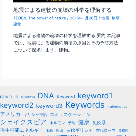
地震による建物の崩壊の科学を理解する
TEDEd
,
The power of nature
/
2015年1月26日
/
地震
,
崩壊
,
建物
地震による建物の崩壊の科学を理解する 要約 本記事
では、地震による建物の崩壊の原因とその予防方法
について探求します。建物…
keyword1
DNA
Keyword
COVID-19
COVID19
Keywords
keyword2
keyword3
mathematics
アメリカ
コミュニケーション
ギリシャ神話
シェイクスピア
健康
免疫系
ホルモン
予防
再生可能エネルギー
古代ギリシャ
古代ローマ
原因
動物
多様性