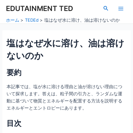
内
Post
Main
EDUTAINMENT TED
検
容
navigation
索
Men
を
ホーム
TEDEd
塩はなぜ水に溶け、油は溶けないのか
ス
キ
ッ
塩はなぜ水に溶け、油は溶け
プ
ないのか
要約
本記事では、塩が水に溶ける理由と油が溶けない理由につ
いて探求します。答えは、粒子間の引力と、ランダムな運
動に基づいて物質とエネルギーを配置する方法を説明する
エネルギーとエントロピーにあります。
目次