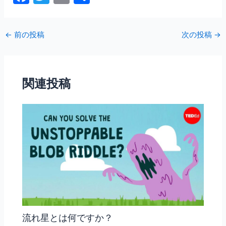
a
w
m
有
c
itt
ai
←
前の投稿
次の投稿
→
e
er
l
b
o
関連投稿
o
k
流れ星とは何ですか？