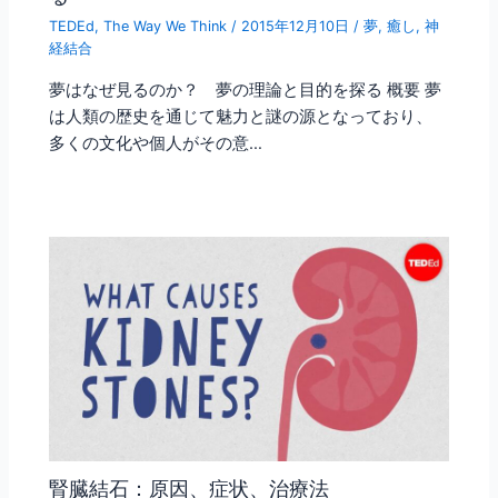
TEDEd
,
The Way We Think
/
2015年12月10日
/
夢
,
癒し
,
神
経結合
夢はなぜ見るのか？ 夢の理論と目的を探る 概要 夢
は人類の歴史を通じて魅力と謎の源となっており、
多くの文化や個人がその意…
腎臓結石：原因、症状、治療法