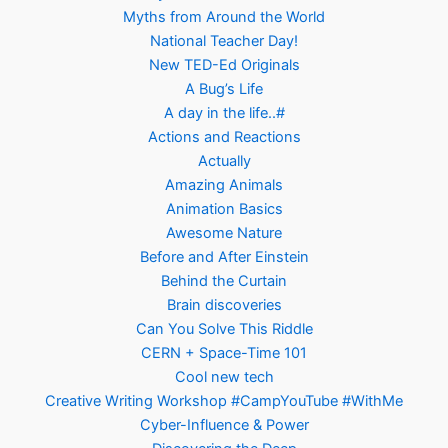
Myths from Around the World
National Teacher Day!
New TED-Ed Originals
A Bug’s Life
A day in the life..#
Actions and Reactions
Actually
Amazing Animals
Animation Basics
Awesome Nature
Before and After Einstein
Behind the Curtain
Brain discoveries
Can You Solve This Riddle
CERN + Space-Time 101
Cool new tech
Creative Writing Workshop #CampYouTube #WithMe
Cyber-Influence & Power