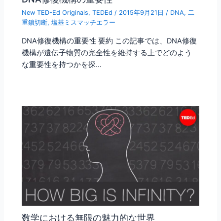
New TED-Ed Originals
,
TEDEd
/
2015年9月21日
/
DNA
,
二
重鎖切断
,
塩基ミスマッチエラー
DNA修復機構の重要性 要約 この記事では、DNA修復
機構が遺伝子物質の完全性を維持する上でどのよう
な重要性を持つかを探…
数学における無限の魅力的な世界