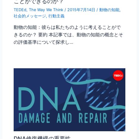
ことができるのか？
TEDEd
,
The Way We Think
/
2015年7月14日
/
動物の知能
,
社会的メッセージ
,
行動主義
動物の知能：彼らは私たちのように考えることがで
きるのか？ 要約 本記事では、動物の知能の概念とそ
の評価基準について探求し…
DNA修復機構の重要性