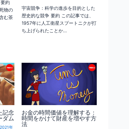
 要約
宇宙競争：科学の進歩を目的とした
死物の
歴史的な競争 要約 この記事では、
含む茶
1957年に人工衛星スプートニクが打
ち上げられたことか…
た記念
お金の時間価値を理解する：
ーダム
時間をかけて財産を増やす方
法
2021年