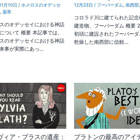
11月10日
/
ホメロスのオデッセ
12月23日
/
フーバーダム
,
南西部
話
,
薬草
コロラド川に建てられた記念
スのオデッセイにおける神話
建造物、フーバーダム 概要 
について 概要 本記事では、
初頭に建設されたフーバーダ
スのオデッセイにおける神話
乾燥した南西部に信頼…
来事が実際にあっ…
ヴィア・プラスの遺産：
プラトンの最高のアイ