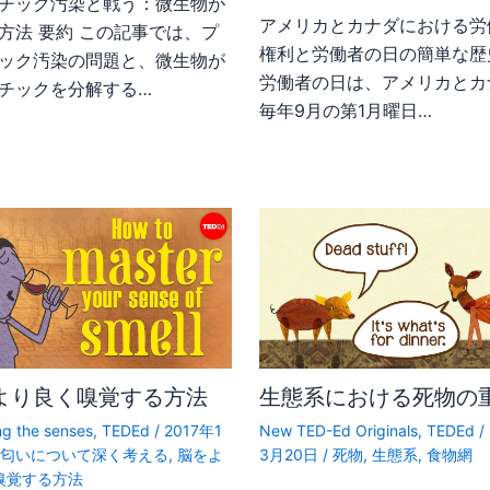
チック汚染と戦う：微生物が
アメリカとカナダにおける労
方法 要約 この記事では、プ
権利と労働者の日の簡単な歴
ック汚染の問題と、微生物が
労働者の日は、アメリカとカ
チックを分解する…
毎年9月の第1月曜日…
より良く嗅覚する方法
生態系における死物の
ng the senses
,
TEDEd
/
2017年1
New TED-Ed Originals
,
TEDEd
/
/
匂いについて深く考える
,
脳をよ
3月20日
/
死物
,
生態系
,
食物網
嗅覚する方法