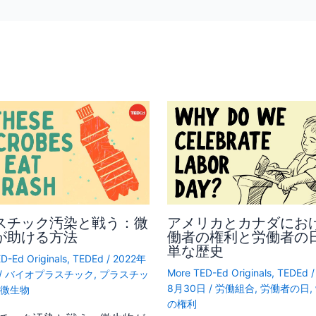
スチック汚染と戦う：微
アメリカとカナダにお
が助ける方法
働者の権利と労働者の
単な歴史
D-Ed Originals
,
TEDEd
/
2022年
More TED-Ed Originals
,
TEDEd
/
バイオプラスチック
,
プラスチッ
8月30日
/
労働組合
,
労働者の日
,
,
微生物
の権利