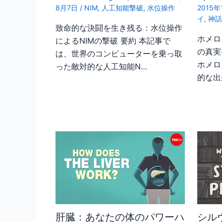
8月7日
/
NIM
,
人工知能撃破
,
水位操作
2015年
イ
,
神
致命的な決闘を生き残る：水位操作
ホメロ
によるNIMの撃破 要約 本記事で
の真実
は、世界のコンピューターを乗っ取
ホメロ
った敵対的な人工知能N…
的な出
肝臓：あなたの体のパワーハ
シル