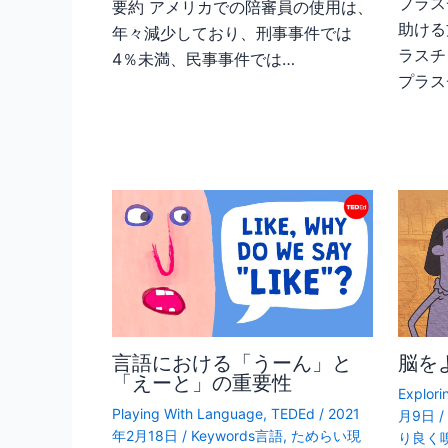
プラス
要約 アメリカでの陪審員の使用は、
助ける
年々減少しており、刑事事件では
ラスチ
4％未満、民事事件では…
プラス
言語における「うーん」と
脳を
「えーと」の重要性
Explori
Playing With Language
,
TEDEd
/
2021
月9日
年2月18日
/
Keywords言語
,
ためらい現
り良く