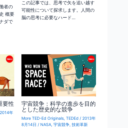
この記事では、思考で矢を追い越す
働者の
可能性について探求します。人間の
史 概要
脳の思考に必要なハード…
ナダで
重要性
宇宙競争：科学の進歩を目的
とした歴史的な競争
2014年
More TED-Ed Originals
,
TEDEd
/
2013年
8月14日
/
NASA
,
宇宙競争
,
技術革新