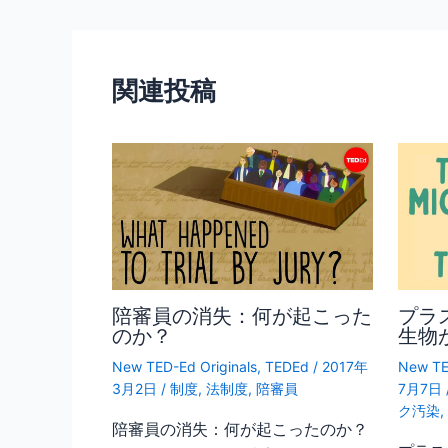
o
o
関連投稿
k
陪審員の消失：何が起こった
プラ
のか？
生物
New TED-Ed Originals
,
TEDEd
/
2017年
New TE
3月2日
/
制度
,
法制度
,
陪審員
7月7日
ク汚染
陪審員の消失：何が起こったのか？