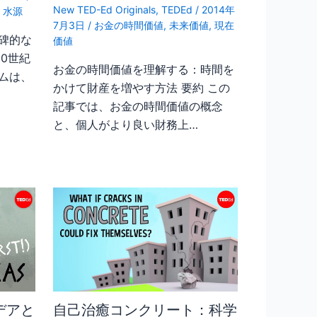
New TED-Ed Originals
,
TEDEd
/
2014年
,
水源
7月3日
/
お金の時間価値
,
未来価値
,
現在
碑的な
価値
20世紀
お金の時間価値を理解する：時間を
ムは、
かけて財産を増やす方法 要約 この
記事では、お金の時間価値の概念
と、個人がより良い財務上…
デアと
自己治癒コンクリート：科学