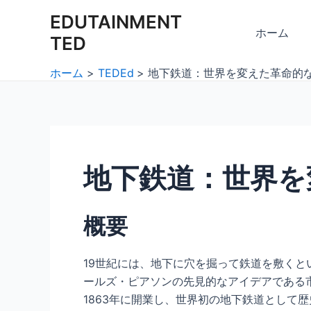
内
Post
EDUTAINMENT
容
navigation
ホーム
TED
を
ス
ホーム
TEDEd
地下鉄道：世界を変えた革命的
キ
ッ
プ
地下鉄道：世界を
概要
19世紀には、地下に穴を掘って鉄道を敷く
ールズ・ピアソンの先見的なアイデアである
1863年に開業し、世界初の地下鉄道として