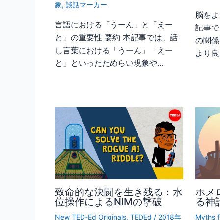
象
,
談話マーカー
脳をよ
言語における「うーん」と「えー
記事で
と」の重要性 要約 本記事では、話
の関係
し言葉における「うーん」「えー
より良
と」といったためらい現象や…
致命的な決闘を生き残る：水
ホメ
位操作によるNIMの撃破
る神
New TED-Ed Originals
,
TEDEd
/
2018年
Myths f