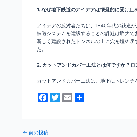
1. なぜ地下鉄道のアイデアは懐疑的に受け
アイデアの反対者たちは、1840年代の鉄道
鉄道システムを建設することの課題は膨大で
新しく建設されたトンネルの上に穴を埋め戻
た。
2. カットアンドカバー工法とは何ですか？
カットアンドカバー工法は、地下にトレンチ
F
T
E
共
a
w
m
有
c
itt
ai
e
er
l
←
前の投稿
b