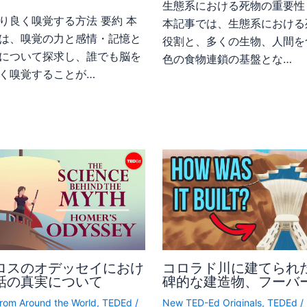
生態系における死物の重要性
り良く嗅覚する方法 要約 本
本記事では、生態系における
は、嗅覚の力と感情・記憶と
役割と、多くの生物、人間を
について探求し、誰でも脳を
色の食物連鎖の基盤とな…
く嗅覚することが…
ロスのオデッセイにおけ
コロラド川に建てられ
話の真実について
碑的な建造物、フーバ
rom Around the World
,
TEDEd
/
New TED-Ed Originals
,
TEDEd
/