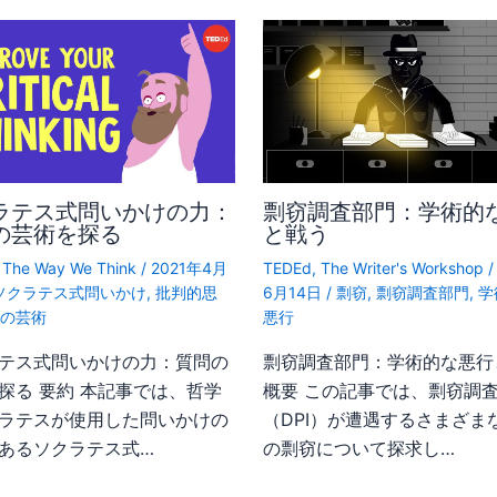
ラテス式問いかけの力：
剽窃調査部門：学術的
の芸術を探る
と戦う
,
The Way We Think
/
2021年4月
TEDEd
,
The Writer's Workshop
ソクラテス式問いかけ
,
批判的思
6月14日
/
剽窃
,
剽窃調査部門
,
学
育の芸術
悪行
テス式問いかけの力：質問の
剽窃調査部門：学術的な悪行
探る 要約 本記事では、哲学
概要 この記事では、剽窃調
ラテスが使用した問いかけの
（DPI）が遭遇するさまざま
あるソクラテス式…
の剽窃について探求し…