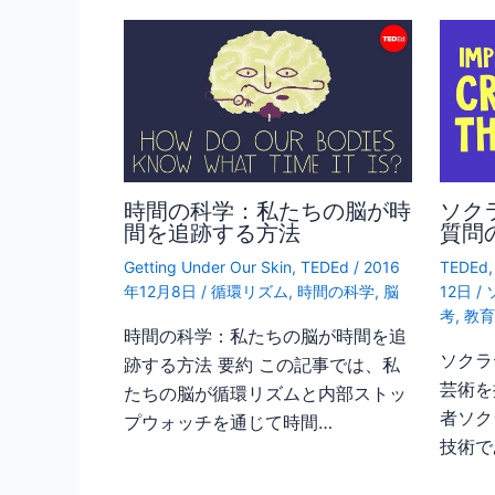
時間の科学：私たちの脳が時
ソク
間を追跡する方法
質問
Getting Under Our Skin
,
TEDEd
/
2016
TEDEd
年12月8日
/
循環リズム
,
時間の科学
,
脳
12日
/
考
,
教
時間の科学：私たちの脳が時間を追
ソクラ
跡する方法 要約 この記事では、私
芸術を
たちの脳が循環リズムと内部ストッ
者ソク
プウォッチを通じて時間…
技術で