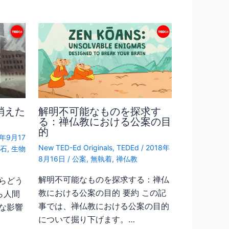
消えた
解明不可能なものを探求す
る：禅仏教における公案の目
的
8年9月17
New TED-Ed Originals
,
TEDEd
/
2018年
石
,
生物
8月16日
/
公案
,
無執着
,
禅仏教
解明不可能なものを探求する：禅仏
らどう
教における公案の目的 要約 この記
ら人間
事では、禅仏教における公案の目的
な影響
について掘り下げます。…