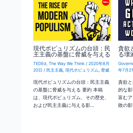
現代ポピュリズムの台頭：民
貪欲
主主義の基盤に脅威を与える
る壊
TEDEd
,
The Way We Think
/
2020年8月
Governm
20日
/
民主主義
,
現代ポピュリズム
,
脅威
年7月2
現代ポピュリズムの台頭：民主主義
貪欲と
の基盤に脅威を与える 要約 本稿
的な影
は、現代ポピュリズム、その歴史、
富むア
および民主主義に与える影…
敗の影