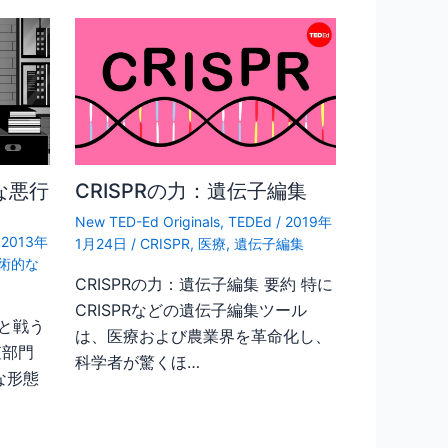
な悪行
CRISPRの力：遺伝子編集
New TED-Ed Originals
,
TEDEd
/
2019年
/
2013年
1月24日
/
CRISPR
,
医療
,
遺伝子編集
術的な
CRISPRの力：遺伝子編集 要約 特に
CRISPRなどの遺伝子編集ツール
と戦う
は、医療および農業界を革命化し、
査部門
科学者が驚くほ…
な形態