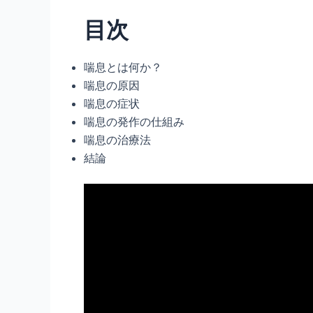
目次
喘息とは何か？
喘息の原因
喘息の症状
喘息の発作の仕組み
喘息の治療法
結論