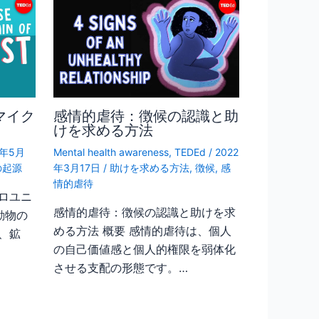
マイク
感情的虐待：徴候の認識と助
けを求める方法
8年5月
Mental health awareness
,
TEDEd
/
2022
の起源
年3月17日
/
助けを求める方法
,
徴候
,
感
情的虐待
ロユニ
感情的虐待：徴候の認識と助けを求
動物の
める方法 概要 感情的虐待は、個人
、鉱
の自己価値感と個人的権限を弱体化
させる支配の形態です。…