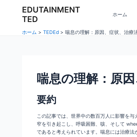
内
Post
EDUTAINMENT
容
navigation
ホーム
TED
を
ス
ホーム
TEDEd
喘息の理解：原因、症状、治療
キ
ッ
プ
喘息の理解：原因
要約
この記事では、世界中の数百万人に影響を与
窄を引き起こし、呼吸困難、咳、そして wh
であると考えられています。喘息には治療法