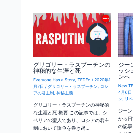
グリゴリー・ラスプーチンの
ジー
神秘的な生涯と死
ッシ
ンへ
Everyone Has a Story
,
TEDEd
/
2020年1
New TE
月7日
/
グリゴリー・ラスプーチン
,
ロシ
4月6
アの君主制
,
神秘主義
ン
,
リ
グリゴリー・ラスプーチンの神秘的
ジーン
な生涯と死 概要 この記事では、シ
から日
ベリアの聖人であり、ロシアの君主
の記事
制において論争を巻き起…