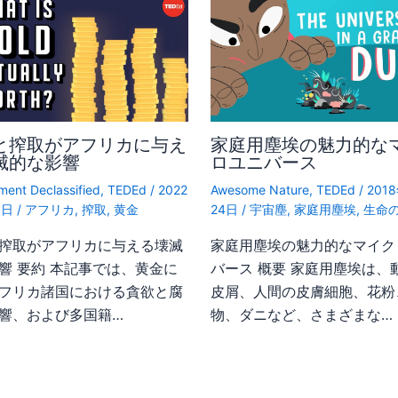
と搾取がアフリカに与え
家庭用塵埃の魅力的な
滅的な影響
ロユニバース
ent Declassified
,
TEDEd
/
2022
Awesome Nature
,
TEDEd
/
201
1日
/
アフリカ
,
搾取
,
黄金
24日
/
宇宙塵
,
家庭用塵埃
,
生命
搾取がアフリカに与える壊滅
家庭用塵埃の魅力的なマイク
響 要約 本記事では、黄金に
バース 概要 家庭用塵埃は、
フリカ諸国における貪欲と腐
皮屑、人間の皮膚細胞、花粉
響、および多国籍…
物、ダニなど、さまざまな…