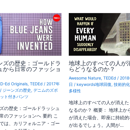
ンズの歴史：ゴールドラ
地球上のすべての人が
ュから日常のファッショ
らどうなるのか？
Awesome Nature
,
TEDEd
/
201
D-Ed Originals
,
TEDEd
/
2017年
日
/
keywords地球回復
,
技術的化
日
/
ジーンズの歴史
,
デニムのズボ
多様性
ベット付きパンツ
地球上のすべての人が消えた
ズの歴史：ゴールドラッシュ
なるのか？ 概要： 地球上か
常のファッションへ 要約 こ
が消えた場合、即座に持続的
では、カリフォルニア・ゴー
が出るでしょう。人間が…