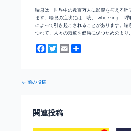
喘息は、世界中の数百万人に影響を与える呼
ます。喘息の症状には、咳、 wheezin
によって引き起こされることがあります。喘
つれて、人々の気道を健康に保つためのより
F
T
E
共
a
w
m
有
c
itt
ai
e
er
l
←
前の投稿
b
o
o
関連投稿
k