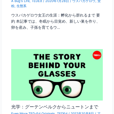
A Bug's Life
,
TEDEd
/
2020年1月28日
/
ウスバカゲロウ
,
受
粉
,
生態系
ウスバカゲロウ女王の生涯：孵化から群れるまで 要
約 本記事では、冬眠から目覚め、新しい巣を作り、
卵を産み、子孫を育てるウ…
光学：グーテンベルクからニュートンまで
Even More TED-Ed Originals
,
TEDEd
/
2012年10月8日
/
ア