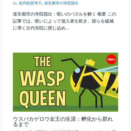
ル
,
批判的思考力
,
迷失都市の寺院脱出
迷失都市の寺院脱出：呪いのパズルを解く 概要 この
記事では、呪いによって侵入者を欺き、彼らを破滅
に導く古代寺院に閉じ込め…
ウスバカゲロウ女王の生涯：孵化から群れ
るまで