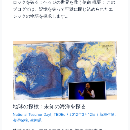
ロックを破る：ヘッジの世界を救う使命 概要： この
ブログでは、記憶を失って牢獄に閉じ込められたエ
シックの物語を探求します…
地球の探検：未知の海洋を探る
National Teacher Day!
,
TEDEd
/
2012年3月12日
/
新種生物
,
海洋探検
,
生態系