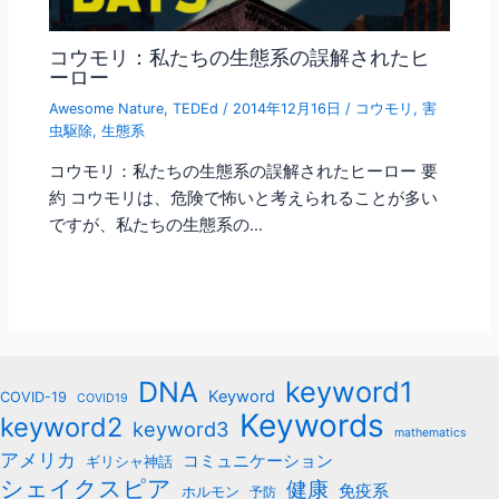
コウモリ：私たちの生態系の誤解されたヒ
ーロー
Awesome Nature
,
TEDEd
/
2014年12月16日
/
コウモリ
,
害
虫駆除
,
生態系
コウモリ：私たちの生態系の誤解されたヒーロー 要
約 コウモリは、危険で怖いと考えられることが多い
ですが、私たちの生態系の…
keyword1
DNA
Keyword
COVID-19
COVID19
Keywords
keyword2
keyword3
mathematics
アメリカ
コミュニケーション
ギリシャ神話
シェイクスピア
健康
免疫系
ホルモン
予防