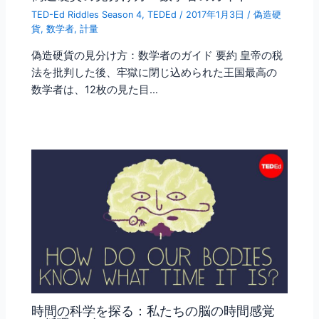
TED-Ed Riddles Season 4
,
TEDEd
/
2017年1月3日
/
偽造硬
貨
,
数学者
,
計量
偽造硬貨の見分け方：数学者のガイド 要約 皇帝の税
法を批判した後、牢獄に閉じ込められた王国最高の
数学者は、12枚の見た目…
時間の科学を探る：私たちの脳の時間感覚