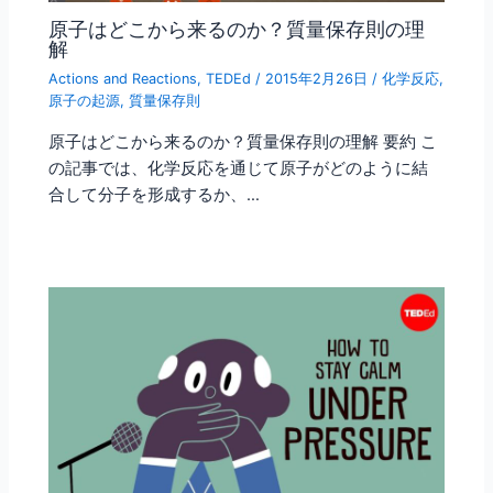
原子はどこから来るのか？質量保存則の理
解
Actions and Reactions
,
TEDEd
/
2015年2月26日
/
化学反応
,
原子の起源
,
質量保存則
原子はどこから来るのか？質量保存則の理解 要約 こ
の記事では、化学反応を通じて原子がどのように結
合して分子を形成するか、…