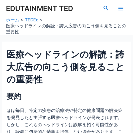
内
Post
Main
EDUTAINMENT TED
検
容
navigation
索
Men
を
ホーム
TEDEd
ス
医療ヘッドラインの解読：誇大広告の向こう側を見ることの
キ
重要性
ッ
プ
医療ヘッドラインの解読：誇
大広告の向こう側を見ること
の重要性
要約
ほぼ毎日、特定の疾患の治療法や特定の健康問題の解決策
を発見したと主張する医療ヘッドラインが発表されます。
しかし、これらのヘッドラインは誤解を招く可能性があ
り、読者に包括的な情報を提供しない場合があります。こ