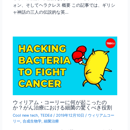
ォン、そしてヘラクレス 概要 この記事では、ギリシ
ャ神話の三人の伝説的な英…
ウィリアム・コーリーに何が起こったの
か？がん治療における細菌の驚くべき役割
Cool new tech
,
TEDEd
/
2019年12月10日
/
ウィリアムコー
リー
,
合成生物学
,
細菌治療