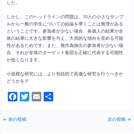
した。
しかし、このヘッドラインの問題は、10人の小さなサンプ
ルから一般の学生についての結論を導くことは無理がある
ということです。参加者が少ない場合、各個人の結果が全
体の結果に大きな影響を与え、大局的な傾向を歪める可能
性があるためです。また、無作為抽出の参加者が少ない場
合、それが全体のターゲット集団を正確に代表する可能性
が低くなります。
小規模な研究には、より包括的で高価な研究を行うべきか
どうかをテ
F
T
E
共
a
w
m
有
c
itt
ai
←
前の投稿
次の投稿
→
e
er
l