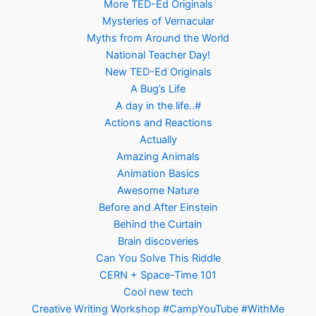
More TED-Ed Originals
Mysteries of Vernacular
Myths from Around the World
National Teacher Day!
New TED-Ed Originals
A Bug’s Life
A day in the life..#
Actions and Reactions
Actually
Amazing Animals
Animation Basics
Awesome Nature
Before and After Einstein
Behind the Curtain
Brain discoveries
Can You Solve This Riddle
CERN + Space-Time 101
Cool new tech
Creative Writing Workshop #CampYouTube #WithMe