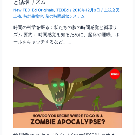
と循環リズム
New TED-Ed Originals
,
TEDEd
/
2016年12月8日
/
上視交叉
上核
,
時計生物学
,
脳の時間感覚システム
時間の科学を探る：私たちの脳の時間感覚と循環リ
ズム 要約： 時間感覚を知るために、起床や睡眠、ボ
ールをキャッチするなど、…