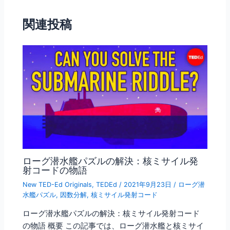
b
o
関連投稿
o
k
ローグ潜水艦パズルの解決：核ミサイル発
射コードの物語
New TED-Ed Originals
,
TEDEd
/
2021年9月23日
/
ローグ潜
水艦パズル
,
因数分解
,
核ミサイル発射コード
ローグ潜水艦パズルの解決：核ミサイル発射コード
の物語 概要 この記事では、ローグ潜水艦と核ミサイ