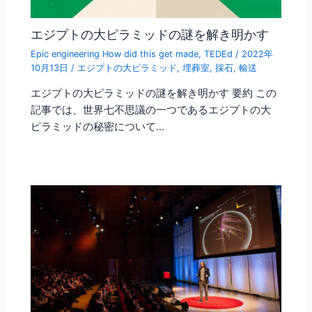
エジプトの大ピラミッドの謎を解き明かす
Epic engineering How did this get made
,
TEDEd
/
2022年
10月13日
/
エジプトの大ピラミッド
,
埋葬室
,
採石
,
輸送
エジプトの大ピラミッドの謎を解き明かす 要約 この
記事では、世界七不思議の一つであるエジプトの大
ピラミッドの秘密について…