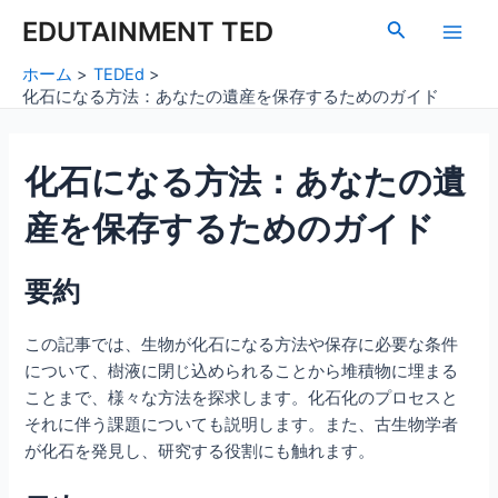
内
Post
Main
EDUTAINMENT TED
検
容
navigation
索
Men
を
ホーム
TEDEd
ス
化石になる方法：あなたの遺産を保存するためのガイド
キ
ッ
化石になる方法：あなたの遺
プ
産を保存するためのガイド
要約
この記事では、生物が化石になる方法や保存に必要な条件
について、樹液に閉じ込められることから堆積物に埋まる
ことまで、様々な方法を探求します。化石化のプロセスと
それに伴う課題についても説明します。また、古生物学者
が化石を発見し、研究する役割にも触れます。