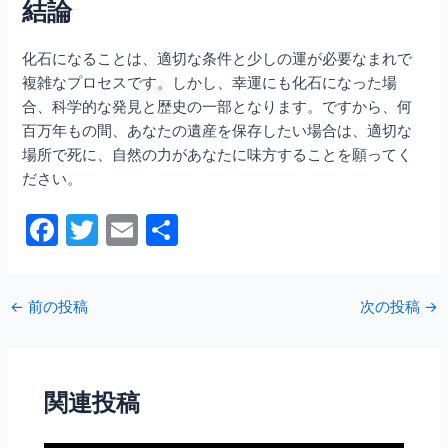
結論
化石になることは、適切な条件と少しの運が必要なまれで
複雑なプロセスです。しかし、幸運にも化石になった場
合、科学的な発見と歴史の一部となります。ですから、何
百万年もの間、あなたの遺産を保存したい場合は、適切な
場所で死に、自然の力があなたに味方することを願ってく
ださい。
F
T
E
共
a
w
m
有
c
itt
ai
←
前の投稿
次の投稿
→
e
er
l
b
o
関連投稿
o