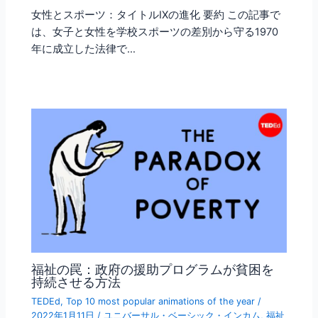
女性とスポーツ：タイトルIXの進化 要約 この記事で
は、女子と女性を学校スポーツの差別から守る1970
年に成立した法律で…
福祉の罠：政府の援助プログラムが貧困を
持続させる方法
TEDEd
,
Top 10 most popular animations of the year
/
2022年1月11日
/
ユニバーサル・ベーシック・インカム
,
福祉