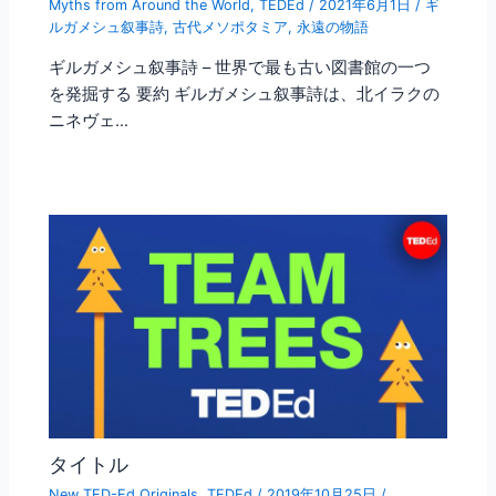
Myths from Around the World
,
TEDEd
/
2021年6月1日
/
ギ
ルガメシュ叙事詩
,
古代メソポタミア
,
永遠の物語
ギルガメシュ叙事詩 – 世界で最も古い図書館の一つ
を発掘する 要約 ギルガメシュ叙事詩は、北イラクの
ニネヴェ…
タイトル
New TED-Ed Originals
,
TEDEd
/
2019年10月25日
/