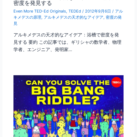
密度を発見する
Even More TED-Ed Originals
,
TEDEd
/
2012年9月6日
/
アル
キメデスの原理
,
アルキメデスの天才的なアイデア
,
密度の発
見
アルキメデスの天才的なアイデア：浴槽で密度を発
見する 要約 この記事では、ギリシャの数学者、物理
学者、エンジニア、発明家…