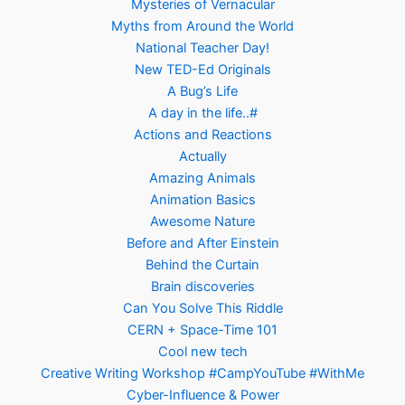
Mysteries of Vernacular
Myths from Around the World
National Teacher Day!
New TED-Ed Originals
A Bug’s Life
A day in the life..#
Actions and Reactions
Actually
Amazing Animals
Animation Basics
Awesome Nature
Before and After Einstein
Behind the Curtain
Brain discoveries
Can You Solve This Riddle
CERN + Space-Time 101
Cool new tech
Creative Writing Workshop #CampYouTube #WithMe
Cyber-Influence & Power