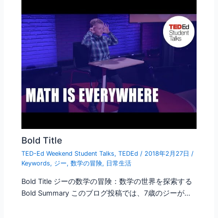
k
Bold Title
TED-Ed Weekend Student Talks
,
TEDEd
/
2018年2月27日
/
Keywords
,
ジー
,
数学の冒険
,
日常生活
Bold Title ジーの数学の冒険：数学の世界を探索する
Bold Summary このブログ投稿では、7歳のジーが…