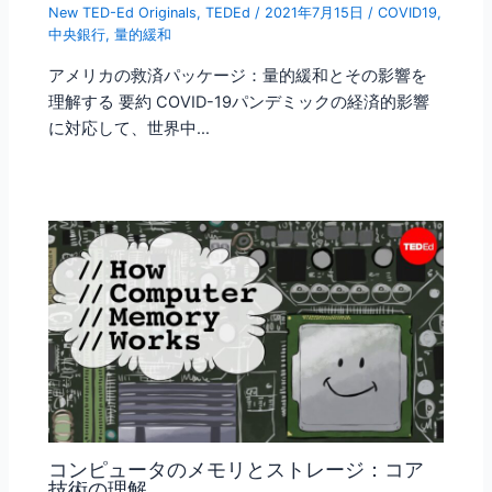
New TED-Ed Originals
,
TEDEd
/
2021年7月15日
/
COVID19
,
中央銀行
,
量的緩和
アメリカの救済パッケージ：量的緩和とその影響を
理解する 要約 COVID-19パンデミックの経済的影響
に対応して、世界中…
コンピュータのメモリとストレージ：コア
技術の理解