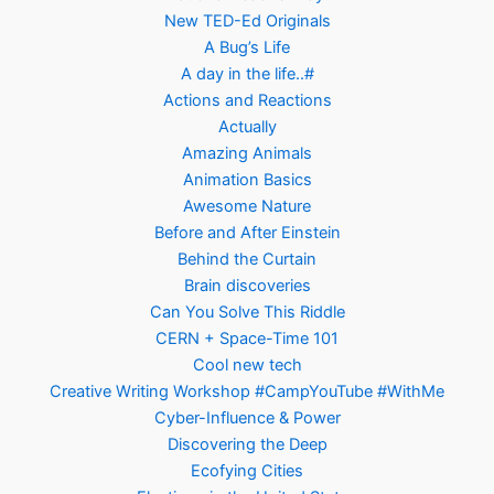
New TED-Ed Originals
A Bug’s Life
A day in the life..#
Actions and Reactions
Actually
Amazing Animals
Animation Basics
Awesome Nature
Before and After Einstein
Behind the Curtain
Brain discoveries
Can You Solve This Riddle
CERN + Space-Time 101
Cool new tech
Creative Writing Workshop #CampYouTube #WithMe
Cyber-Influence & Power
Discovering the Deep
Ecofying Cities