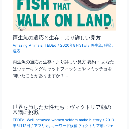
両生魚の適応と生存：より詳しい見方
Amazing Animals
,
TEDEd
/
2020年8月31日
/
両生魚
,
呼吸
,
適応
両生魚の適応と生存：より詳しい見方 要約： あなた
はウォーキングキャットフィッシュやマミッチョを
聞いたことがありますか？…
世界を旅した女性たち：ヴィクトリア朝の
常識に挑戦
TEDEd
,
Well-behaved women seldom make history
/
2013
年6月12日
/
アフリカ
,
キーワード候補ヴィクトリア朝
,
ジェ