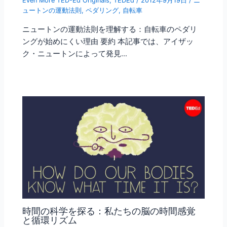
Even More TED-Ed Originals
,
TEDEd
/
2012年9月19日
/
ニ
ュートンの運動法則
,
ペダリング
,
自転車
ニュートンの運動法則を理解する：自転車のペダリ
ングが始めにくい理由 要約 本記事では、アイザッ
ク・ニュートンによって発見…
時間の科学を探る：私たちの脳の時間感覚
と循環リズム