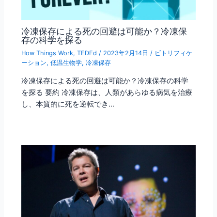
冷凍保存による死の回避は可能か？冷凍保
存の科学を探る
How Things Work
,
TEDEd
/
2023年2月14日
/
ビトリフィケ
ーション
,
低温生物学
,
冷凍保存
冷凍保存による死の回避は可能か？冷凍保存の科学
を探る 要約 冷凍保存は、人類があらゆる病気を治療
し、本質的に死を逆転でき…