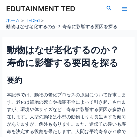
内
Post
Main
EDUTAINMENT TED
検
容
navigation
索
Men
を
ホーム
TEDEd
ス
動物はなぜ老化するのか？ 寿命に影響する要因を探る
キ
ッ
動物はなぜ老化するのか？
プ
寿命に影響する要因を探る
要約
本記事では、動物の老化プロセスの原因について探求しま
す。老化は細胞の死亡や機能不全によって引き起こされま
すが、環境や体サイズなど、寿命に影響する要因が多数存
在します。大型の動物は小型の動物よりも長生きする傾向
がありますが、例外もあります。また、遺伝子の違いも寿
命を決定する役割を果たします。人間は平均寿命が71歳で