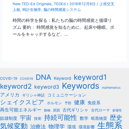
New TED-Ed Originals
,
TEDEd
/
2016年12月8日
/
上視交叉
上核
,
時計生物学
,
脳の時間感覚システム
時間の科学を探る：私たちの脳の時間感覚と循環リ
ズム 要約： 時間感覚を知るために、起床や睡眠、ボ
ールをキャッチするなど、…
keyword1
DNA
Keyword
COVID-19
COVID19
Keywords
keyword2
keyword3
mathematics
アメリカ
コミュニケーション
ギリシャ神話
シェイクスピア
健康
免疫系
ホルモン
予防
再生可能エネルギー
古代ギリシャ
古代ローマ
原因
動物
多様性
持続可能性
歴史
宇宙
数学
奴隷制度
暗黒物質
技術
生態系
気候変動
治療法
物理学
環境
環境影響