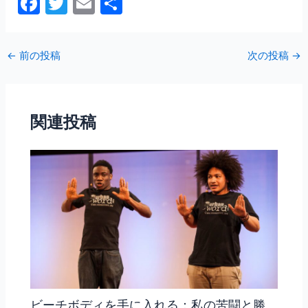
F
T
E
共
a
w
m
有
c
itt
ai
←
前の投稿
次の投稿
→
e
er
l
b
o
関連投稿
o
k
ビーチボディを手に入れる：私の苦闘と勝