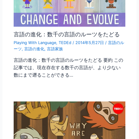
言語の進化：数千の言語のルーツをたどる
Playing With Language
,
TEDEd
/
2014年5月27日
/
言語のル
ーツ
,
言語の進化
,
言語家族
言語の進化：数千の言語のルーツをたどる 要約 この
記事では、現在存在する数千の言語が、より少ない
数にまで遡ることができる…