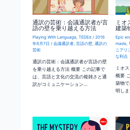
通訳の芸術：会議通訳者が言
ミオ
語の壁を乗り越える方法
建築
Playing With Language
,
TEDEd
/
2016
Epic en
年6月7日
/
会議通訳者
,
言語の壁
,
通訳の
made
,
芸術
ニアリ
な利点
通訳の芸術：会議通訳者が言語の壁
ミオス
を乗り越える方法 概要 この記事で
概要 
は、言語と文化の交流の複雑さと通
築物で
訳がコミュニケーション…
明しま