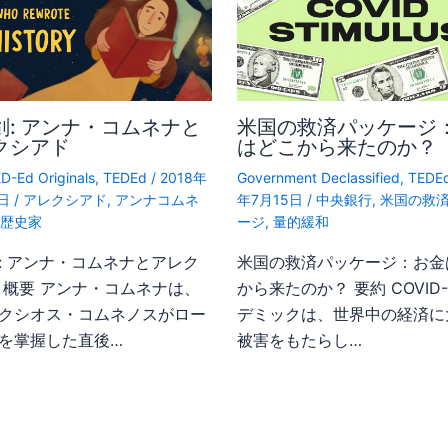
剣: アンナ・コムネナと
米国の救済パッケージ
クシアド
はどこから来たのか？
D-Ed Originals
,
TEDEd
/
2018年
Government Declassified
,
TEDE
2日
/
アレクシアド
,
アンナコムネ
年7月15日
/
中央銀行
,
米国の救
性歴史家
ージ
,
量的緩和
: アンナ・コムネナとアレク
米国の救済パッケージ：お金
 概要 アンナ・コムネナは、
から来たのか？ 要約 COVID-
クシオス・コムネノスがロー
デミックは、世界中の経済に
を掌握した直後…
被害をもたらし…