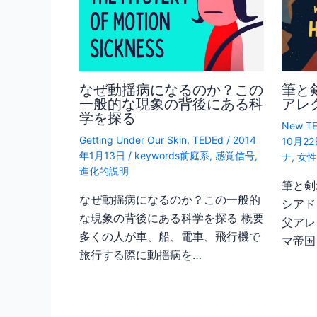
なぜ動揺病になるのか？この
筆と
一般的な現象の背後にある科
アレ
学を探る
New TE
Getting Under Our Skin
,
TEDEd
/
2014
10月2
年1月13日
/
keywords前庭系
,
感覚信号
,
ナ
,
女
進化的説明
筆と剣
なぜ動揺病になるのか？この一般的
シアド
な現象の背後にある科学を探る 概要
父アレ
多くの人が車、船、電車、飛行機で
マ帝国
旅行する際に動揺病を…