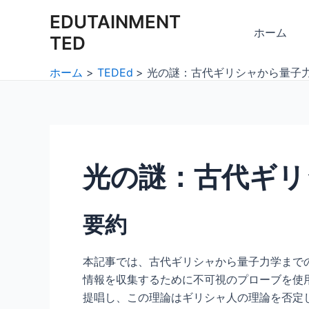
内
Post
EDUTAINMENT
容
navigation
ホーム
TED
を
ス
ホーム
TEDEd
光の謎：古代ギリシャから量子
キ
ッ
プ
光の謎：古代ギリ
要約
本記事では、古代ギリシャから量子力学まで
情報を収集するために不可視のプローブを使
提唱し、この理論はギリシャ人の理論を否定