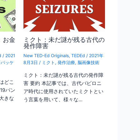
：お金
ミクト：未だ謎が残る古代の
発作障害
d
/
2021
New TED-Ed Originals
,
TEDEd
/
2021年
済パッケ
8月3日
/
ミクト
,
発作治療
,
脳画像技術
ミクト：未だ謎が残る古代の発作障
はどこ
害 要約 本記事では、古代バビロニ
19パン
ア時代に使用されていたミクトとい
大きな
う言葉を用いて、様々な…