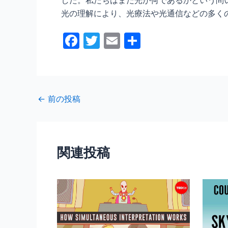
光の理解により、光療法や光通信などの多く
F
T
E
共
a
w
m
有
c
itt
ai
e
er
l
←
前の投稿
b
o
o
関連投稿
k