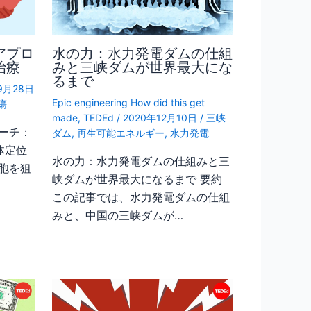
アプロ
水の力：水力発電ダムの仕組
治療
みと三峡ダムが世界最大にな
るまで
9月28日
Epic engineering How did this get
瘍
made
,
TEDEd
/
2020年12月10日
/
三峡
ーチ：
ダム
,
再生可能エネルギー
,
水力発電
体定位
水の力：水力発電ダムの仕組みと三
胞を狙
峡ダムが世界最大になるまで 要約
この記事では、水力発電ダムの仕組
みと、中国の三峡ダムが…