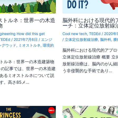
ストルネ：世界一の木造
脳外科における現代的
物
ーチ：立体定位放射線
gineering How did this get
Cool new tech
,
TEDEd
/
2020年
TEDEd
/
2021年7月6日
/
エンジ
/
立体定位放射線治療
,
脳外科
,
腫
ングウッド
,
ミオストルネ
,
環境的
脳外科における現代的アプロ
立体定位放射線治療 概要 立
トルネ：世界一の木造建築物
放射線治療は、脳内のがん細
この記事では、世界一の木造建
う非侵襲的な手術であり…
あるミオストルネについて説
す。高さ85メ…