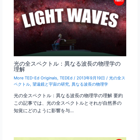
光の全スペクトル：異なる波長の物理学の
理解
More TED-Ed Originals
,
TEDEd
/
2013年9月19日
/
光の全ス
ペクトル
,
望遠鏡と宇宙の研究
,
異なる波長の物理学
光の全スペクトル：異なる波長の物理学の理解 要約
この記事では、光の全スペクトルとそれが自然界の
知覚にどのように影響を与…