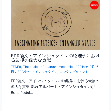
EPR論文：アインシュタインの物理学におけ
る最後の偉大な貢献
TEDEd
,
The basics of quantum mechanics
/
2014年10月16
日
/
EPR論文
,
アインシュタイン
,
エンタングルメント
EPR論文：アインシュタインの物理学における最後の
偉大な貢献 要約 アルバート・アインシュタインが
Boris Podol…