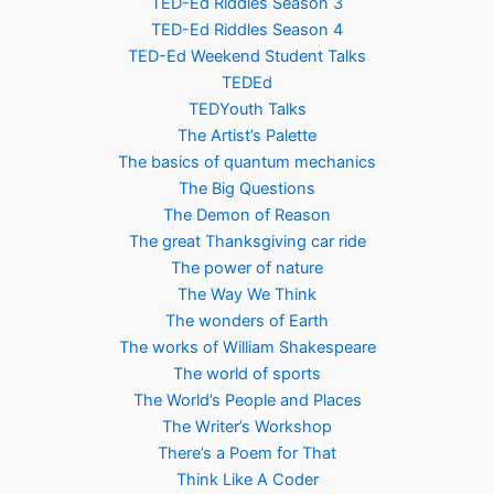
TED-Ed Riddles Season 3
TED-Ed Riddles Season 4
TED-Ed Weekend Student Talks
TEDEd
TEDYouth Talks
The Artist’s Palette
The basics of quantum mechanics
The Big Questions
The Demon of Reason
The great Thanksgiving car ride
The power of nature
The Way We Think
The wonders of Earth
The works of William Shakespeare
The world of sports
The World’s People and Places
The Writer’s Workshop
There’s a Poem for That
Think Like A Coder