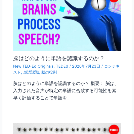
脳はどのように単語を認識するのか？
New TED-Ed Originals
,
TEDEd
/
2020年7月23日
/
コンテキ
スト
,
単語認識
,
脳の役割
脳はどのように単語を認識するのか？ 概要： 脳は、
入力された音声が特定の単語に合致する可能性を素
早く評価することで単語を…