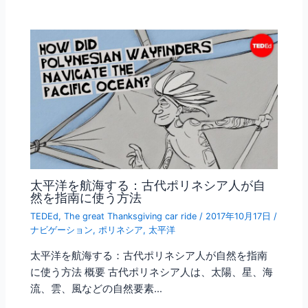
太平洋を航海する：古代ポリネシア人が自
然を指南に使う方法
TEDEd
,
The great Thanksgiving car ride
/
2017年10月17日
/
ナビゲーション
,
ポリネシア
,
太平洋
太平洋を航海する：古代ポリネシア人が自然を指南
に使う方法 概要 古代ポリネシア人は、太陽、星、海
流、雲、風などの自然要素…