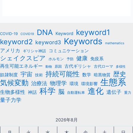
keyword1
DNA
Keyword
COVID-19
COVID19
Keywords
keyword2
keyword3
mathematics
アメリカ
コミュニケーション
ギリシャ神話
シェイクスピア
健康
免疫系
ホルモン
予防
再生可能エネルギー
古代ギリシャ
古代ローマ
原因
動物
多様性
持続可能性
歴史
宇宙
数学
奴隷制度
暗黒物質
技術
生態系
気候変動
治療法
物理学
環境
環境影響
科学
進化
脳
遺伝子
生物多様性
神話
自動運転車
重力
量子力学
2026年8月
月
火
水
木
金
土
日