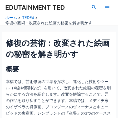
内
Post
Main
EDUTAINMENT TED
検
容
navigation
索
Men
を
ホーム
TEDEd
ス
修復の芸術：改変された絵画の秘密を解き明かす
キ
ッ
修復の芸術：改変された絵画
プ
の秘密を解き明かす
概要
本稿では、芸術修復の世界を探求し、進化した技術やツー
ル（X線や溶剤など）を用いて、改変された絵画の秘密を明
らかにする方法を紹介します。改変を解除することで、元
の作品を取り戻すことができます。本稿では、メディチ家
のイザベラの肖像画、ブロンジーノのヴィーナスとキュー
ピッドの寓意画、レンブラントの『夜警』の3つのケースス