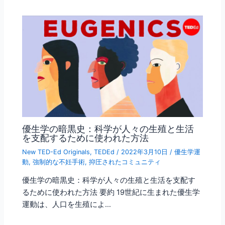
優生学の暗黒史：科学が人々の生殖と生活
を支配するために使われた方法
New TED-Ed Originals
,
TEDEd
/
2022年3月10日
/
優生学運
動
,
強制的な不妊手術
,
抑圧されたコミュニティ
優生学の暗黒史：科学が人々の生殖と生活を支配す
るために使われた方法 要約 19世紀に生まれた優生学
運動は、人口を生殖によ…