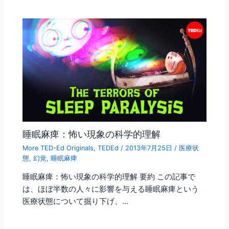
睡眠麻痺：怖い現象の科学的理解
More TED-Ed Originals
,
TEDEd
/
2013年7月25日
/
医療状
態
,
幻覚
,
睡眠麻痺
睡眠麻痺：怖い現象の科学的理解 要約 この記事で
は、ほぼ半数の人々に影響を与える睡眠麻痺という
医療状態について掘り下げ、…