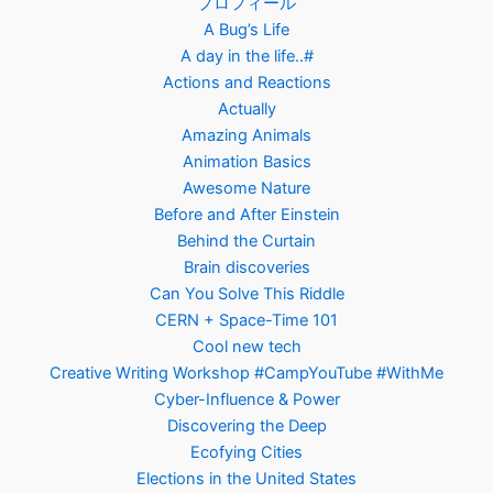
プロフィール
A Bug’s Life
A day in the life..#
Actions and Reactions
Actually
Amazing Animals
Animation Basics
Awesome Nature
Before and After Einstein
Behind the Curtain
Brain discoveries
Can You Solve This Riddle
CERN + Space-Time 101
Cool new tech
Creative Writing Workshop #CampYouTube #WithMe
Cyber-Influence & Power
Discovering the Deep
Ecofying Cities
Elections in the United States