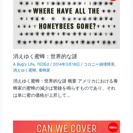
消えゆく蜜蜂：世界的な謎
A Bug's Life
,
TEDEd
/
2014年3月18日
/
コロニー崩壊障害
,
消えゆく蜜蜂
,
養蜂家
消えゆく蜜蜂：世界的な謎 概要 アメリカにおける養
蜂家の蜜蜂の減少は警鐘を鳴らすものであり、それ
は単に蜜の価格が上昇して…