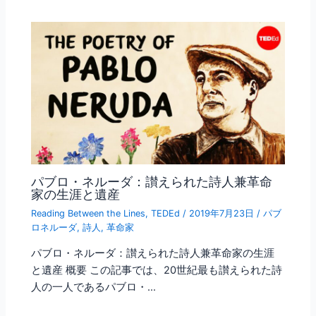
パブロ・ネルーダ：讃えられた詩人兼革命
家の生涯と遺産
Reading Between the Lines
,
TEDEd
/
2019年7月23日
/
パブ
ロネルーダ
,
詩人
,
革命家
パブロ・ネルーダ：讃えられた詩人兼革命家の生涯
と遺産 概要 この記事では、20世紀最も讃えられた詩
人の一人であるパブロ・…