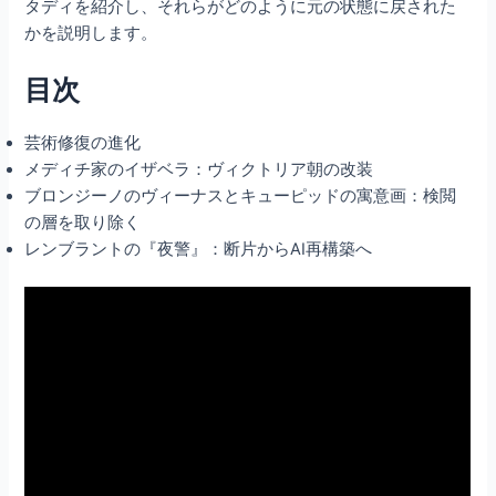
タディを紹介し、それらがどのように元の状態に戻された
かを説明します。
目次
芸術修復の進化
メディチ家のイザベラ：ヴィクトリア朝の改装
ブロンジーノのヴィーナスとキューピッドの寓意画：検閲
の層を取り除く
レンブラントの『夜警』：断片からAI再構築へ