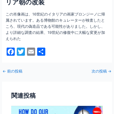
リア朝の改装
この肖像画は、16世紀のイタリアの画家ブロンジーノに帰
属されています。ある博物館のキュレーターが検査したと
ころ、現代の偽造品である可能性がありました。しかし、
より詳細な調査の結果、19世紀の修復中に大幅な変更が加
えられた
F
T
E
共
a
w
m
有
c
itt
ai
←
前の投稿
次の投稿
→
e
er
l
b
o
関連投稿
o
k