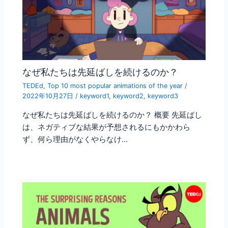
なぜ私たちは先延ばしを続けるのか？
TEDEd
,
Top 10 most popular animations of the year
/
2022年10月27日
/
keyword1
,
keyword2
,
keyword3
なぜ私たちは先延ばしを続けるのか？ 概要 先延ばし
は、ネガティブな結果が予想されるにもかかわら
ず、何ら理由がなくやらなけ…