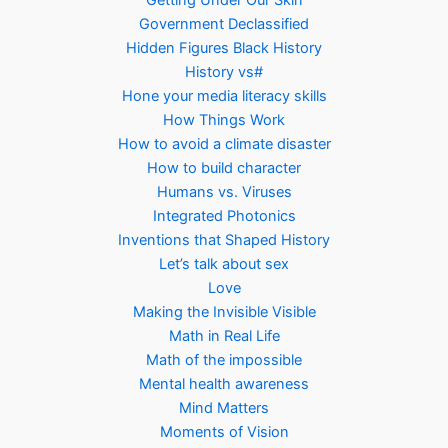
Getting Under Our Skin
Government Declassified
Hidden Figures Black History
History vs#
Hone your media literacy skills
How Things Work
How to avoid a climate disaster
How to build character
Humans vs. Viruses
Integrated Photonics
Inventions that Shaped History
Let’s talk about sex
Love
Making the Invisible Visible
Math in Real Life
Math of the impossible
Mental health awareness
Mind Matters
Moments of Vision