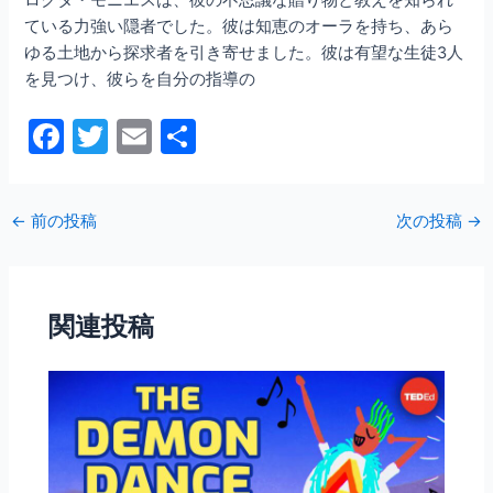
ロクタ・モニエスは、彼の不思議な贈り物と教えを知られ
ている力強い隠者でした。彼は知恵のオーラを持ち、あら
ゆる土地から探求者を引き寄せました。彼は有望な生徒3人
を見つけ、彼らを自分の指導の
F
T
E
共
a
w
m
有
c
itt
ai
←
前の投稿
次の投稿
→
e
er
l
b
o
関連投稿
o
k