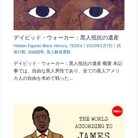
デイビッド・ウォーカー：黒人抵抗の遺産
Hidden Figures Black History
,
TEDEd
/
2023年2月7日
/
武
装行動
,
自由闘争
,
黒人解放運動
デイビッド・ウォーカー：黒人抵抗の遺産 概要 本記
事では、自由な黒人男性であり、全ての黒人アメリ
カ人の自由を求めて戦った…