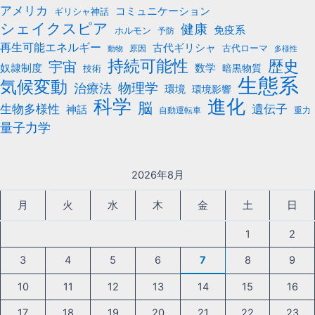
アメリカ
コミュニケーション
ギリシャ神話
シェイクスピア
健康
免疫系
ホルモン
予防
再生可能エネルギー
古代ギリシャ
古代ローマ
原因
動物
多様性
持続可能性
歴史
宇宙
数学
奴隷制度
暗黒物質
技術
生態系
気候変動
治療法
物理学
環境
環境影響
科学
進化
脳
遺伝子
生物多様性
神話
自動運転車
重力
量子力学
2026年8月
月
火
水
木
金
土
日
1
2
3
4
5
6
7
8
9
10
11
12
13
14
15
16
17
18
19
20
21
22
23