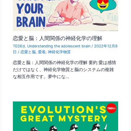
恋愛と脳：人間関係の神経化学の理解
TEDEd
,
Understanding the adolescent brain
/
2022年12月8
日
/
恋愛と脳
,
愛着
,
神経化学物質
恋愛と脳：人間関係の神経化学の理解 要約 愛は感情
だけではなく、神経化学物質と脳のシステムの複雑
な相互作用です。夢中にな…